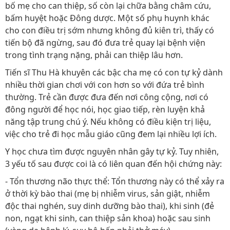
bố mẹ cho can thiệp, số còn lại chữa bằng châm cứu,
bấm huyệt hoặc Đông dược. Một số phụ huynh khác
cho con điều trị sớm nhưng không đủ kiên trì, thấy có
tiến bộ đã ngừng, sau đó đưa trẻ quay lại bệnh viện
trong tình trạng nặng, phải can thiệp lâu hơn.
Tiến sĩ Thu Hà khuyên các bậc cha mẹ có con tự kỷ dành
nhiều thời gian chơi với con hơn so với đứa trẻ bình
thường. Trẻ cần được đưa đến nơi công cộng, nơi có
đông người để học nói, học giao tiếp, rèn luyện khả
năng tập trung chú ý. Nếu không có điều kiện trị liệu,
việc cho trẻ đi học mẫu giáo cũng đem lại nhiều lợi ích.
Y học chưa tìm được nguyên nhân gây tự kỷ. Tuy nhiên,
3 yếu tố sau được coi là có liên quan đến hội chứng này:
- Tổn thương não thực thể: Tổn thương này có thể xảy ra
ở thời kỳ bào thai (mẹ bị nhiễm virus, sản giật, nhiễm
độc thai nghén, suy dinh dưỡng bào thai), khi sinh (đẻ
non, ngạt khi sinh, can thiệp sản khoa) hoặc sau sinh