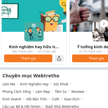
Kinh nghiệm hay hữu íc...
Ý tưởng kinh do
88k Thành viên
·
60.1k Bài viết
91.7k Thành viên
·
Tham gia
Tham gia
Chuyên mục Webtretho
Làm Mẹ
Kinh Nghiệm Hay
Sức Khoẻ
Phong Cách Sống
Làm Đẹp
Tâm Sự
Reviews
Kinh Doanh
Hội Bàn Tròn
Cưới
Giao Dịch
Câu Lạc Bộ & Hội Nhóm
Ngôi Nhà Webtretho