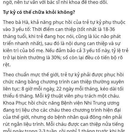
ngờ, nên tư vấn với bác sĩ nhi khoa để theo dõi.
Tự kỷ có thể chữa khỏi không?
Theo bà Hà, khả năng phục hồi của trẻ tự kỷ phụ thuộc
vào 3 yếu tố: Thời điểm can thiệp (tốt nhất là 18-36
tháng tuổi, khi trẻ đang học nói, cũng là lúc não phát
triển nhanh nhất), sau đó là nội dung can thiệp và sự
kiên trì của bố mẹ. Nếu đảm bảo cả 3 yếu tố này, tỷ lệ trẻ
trở lại bình thường là 30%; số còn lại đều có tiến bộ rõ
rệt.
Theo chuẩn mực thế giới, trẻ tự kỷ phải được phục hồi
chức năng bằng chương trình can thiệp thường xuyên
liên tục: 8 giờ mỗi ngày, 22 ngày mỗi tháng, kéo dài tối
thiểu 6 tháng. Mỗi kỹ thuật viên phụ trách một cháu.
Khoa Phục hồi chức năng Bệnh viện Nhi Trung ương
đang trị liệu cho các cháu theo chương trình hiện đại
của thế giới, nhưng do bệnh nhân quá đông nên phải
rút ngắn liệu trình. Mỗi cháu được can thiệp nửa tiếng
mỗi ngày trong 2-3 tuần, rồi nghỉ 1 tháng trước khi bắt