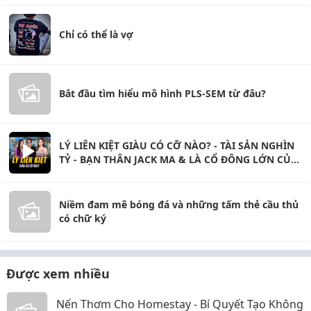
Chỉ có thể là vợ
Bắt đầu tìm hiểu mô hình PLS-SEM từ đâu?
LÝ LIÊN KIỆT GIÀU CÓ CỠ NÀO? - TÀI SẢN NGHÌN
TỶ - BẠN THÂN JACK MA & LÀ CỔ ĐÔNG LỚN CỦA
ALIBABA
Niềm đam mê bóng đá và những tấm thẻ cầu thủ
có chữ ký
Được xem nhiều
Nến Thơm Cho Homestay - Bí Quyết Tạo Không