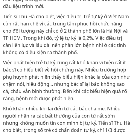
đầu liệu trình mới.
Tiến sĩ Thu Hà cho biết, việc điều trị trẻ tự kỷ ở Việt Nam
còn rất hạn chế vì các trung tâm phục hồi chức năng
cho đối tượng này chỉ có ở 2 thành phố lớn là Hà Nội và
TP HCM. Trong khi đó, tỷ lệ tự kỷ là 0,2%. Việc điều trị
cần liên lục và lâu dài nên phần lớn bệnh nhi ở các tỉnh
không có điều kiện ra thành phố.
Việc phát hiện trẻ tự kỷ cũng rất khó khăn vì hiện rất ít
bác sĩ có hiểu biết về hội chứng này. Nhiều trường hợp
phụ huynh phát hiện thấy biểu hiện khác lạ của con như
chậm nói, hiếu động... nhưng bác sĩ lại bảo không sao
cả, cháu vẫn bình thường. Đến khi các biểu hiện quá rõ
ràng, bệnh mới được phát hiện.
Khó khăn nhiều khi lại đến từ các bậc cha mẹ. Nhiều
người nhận ra các bất thường của con từ rất sớm
nhưng không muốn tin con mình bị tự kỷ. Tiến sĩ Thu Hà
cho biết, trong số trẻ có chẩn đoán tự kỷ, chỉ 1/3 được