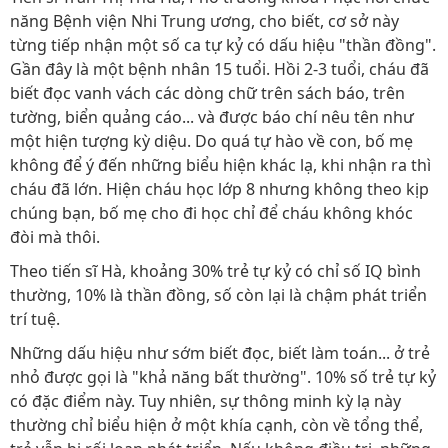
năng Bệnh viện Nhi Trung ương, cho biết, cơ sở này
từng tiếp nhận một số ca tự kỷ có dấu hiệu "thần đồng".
Gần đây là một bệnh nhân 15 tuổi. Hồi 2-3 tuổi, cháu đã
biết đọc vanh vách các dòng chữ trên sách báo, trên
tường, biển quảng cáo... và được báo chí nêu tên như
một hiện tượng kỳ diệu. Do quá tự hào về con, bố mẹ
không để ý đến những biểu hiện khác lạ, khi nhận ra thì
cháu đã lớn. Hiện cháu học lớp 8 nhưng không theo kịp
chúng bạn, bố mẹ cho đi học chỉ để cháu không khóc
đòi mà thôi.
Theo tiến sĩ Hà, khoảng 30% trẻ tự kỷ có chỉ số IQ bình
thường, 10% là thần đồng, số còn lại là chậm phát triển
trí tuệ.
Những dấu hiệu như sớm biết đọc, biết làm toán... ở trẻ
nhỏ được gọi là "khả năng bất thường". 10% số trẻ tự kỷ
có đặc điểm này. Tuy nhiên, sự thông minh kỳ lạ này
thường chỉ biểu hiện ở một khía cạnh, còn về tổng thể,