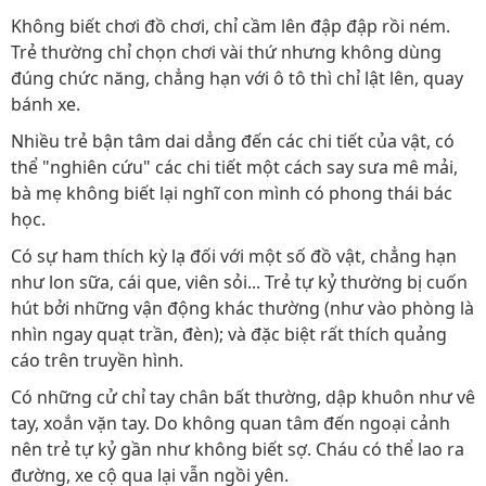
Không biết chơi đồ chơi, chỉ cầm lên đập đập rồi ném.
Trẻ thường chỉ chọn chơi vài thứ nhưng không dùng
đúng chức năng, chẳng hạn với ô tô thì chỉ lật lên, quay
bánh xe.
Nhiều trẻ bận tâm dai dẳng đến các chi tiết của vật, có
thể "nghiên cứu" các chi tiết một cách say sưa mê mải,
bà mẹ không biết lại nghĩ con mình có phong thái bác
học.
Có sự ham thích kỳ lạ đối với một số đồ vật, chẳng hạn
như lon sữa, cái que, viên sỏi... Trẻ tự kỷ thường bị cuốn
hút bởi những vận động khác thường (như vào phòng là
nhìn ngay quạt trần, đèn); và đặc biệt rất thích quảng
cáo trên truyền hình.
Có những cử chỉ tay chân bất thường, dập khuôn như vê
tay, xoắn vặn tay. Do không quan tâm đến ngoại cảnh
nên trẻ tự kỷ gần như không biết sợ. Cháu có thể lao ra
đường, xe cộ qua lại vẫn ngồi yên.