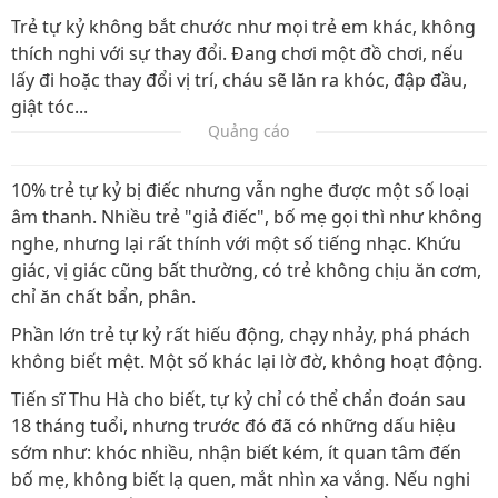
Trẻ tự kỷ không bắt chước như mọi trẻ em khác, không
thích nghi với sự thay đổi. Đang chơi một đồ chơi, nếu
lấy đi hoặc thay đổi vị trí, cháu sẽ lăn ra khóc, đập đầu,
giật tóc...
Quảng cáo
10% trẻ tự kỷ bị điếc nhưng vẫn nghe được một số loại
âm thanh. Nhiều trẻ "giả điếc", bố mẹ gọi thì như không
nghe, nhưng lại rất thính với một số tiếng nhạc. Khứu
giác, vị giác cũng bất thường, có trẻ không chịu ăn cơm,
chỉ ăn chất bẩn, phân.
Phần lớn trẻ tự kỷ rất hiếu động, chạy nhảy, phá phách
không biết mệt. Một số khác lại lờ đờ, không hoạt động.
Tiến sĩ Thu Hà cho biết, tự kỷ chỉ có thể chẩn đoán sau
18 tháng tuổi, nhưng trước đó đã có những dấu hiệu
sớm như: khóc nhiều, nhận biết kém, ít quan tâm đến
bố mẹ, không biết lạ quen, mắt nhìn xa vắng. Nếu nghi