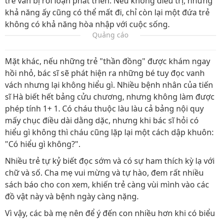
trẻ vẫn bị rối loạn phát triển. Nếu không điều trị, những
khả năng ấy cũng có thể mất đi, chỉ còn lại một đứa trẻ
không có khả năng hòa nhập với cuộc sống.
Quảng cáo
Mặt khác, nếu những trẻ "thần đồng" được khám ngay
hồi nhỏ, bác sĩ sẽ phát hiện ra những bé tuy đọc vanh
vách nhưng lại không hiểu gì. Nhiều bệnh nhân của tiến
sĩ Hà biết hết bảng cửu chương, nhưng không làm được
phép tính 1+ 1. Có cháu thuộc làu làu cả bảng nội quy
mấy chục điều dài dằng dặc, nhưng khi bác sĩ hỏi có
hiểu gì không thì cháu cũng lặp lại một cách dập khuôn:
"Có hiểu gì không?".
Nhiều trẻ tự kỷ biết đọc sớm và có sự ham thích kỳ lạ với
chữ và số. Cha mẹ vui mừng và tự hào, đem rất nhiều
sách báo cho con xem, khiến trẻ càng vùi mình vào các
đồ vật này và bệnh ngày càng nặng.
Vì vậy, các bà mẹ nên để ý đến con nhiều hơn khi có biểu