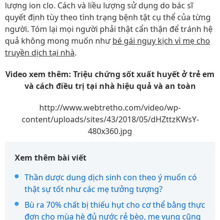
lượng ion clo. Cách và liều lượng sử dụng do bác sĩ
quyết định tùy theo tình trạng bệnh tật cụ thể của từng
người. Tóm lại mọi người phải thật cẩn thận để tránh hệ
quả không mong muốn như
bé gái nguy kịch vì mẹ cho
truyền dịch tại nhà
.
Video xem thêm: Triệu chứng sốt xuất huyết ở trẻ em
và cách điều trị tại nhà hiệu quả và an toàn
http://www.webtretho.com/video/wp-
content/uploads/sites/43/2018/05/dHZttzKWsY-
480x360.jpg
Xem thêm bài viết
Thần dược dung dịch sinh con theo ý muốn có
thật sự tốt như các mẹ tưởng tượng?
Bù ra 70% chất bị thiếu hụt cho cơ thể bằng thực
đơn cho mùa hè đủ nước rẻ bèo, mẹ vụng cũng