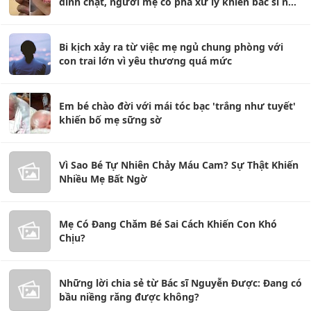
dính chặt, người mẹ có pha xử lý khiến bác sĩ ngỡ
ngàng: Chị thông minh quá
Bi kịch xảy ra từ việc mẹ ngủ chung phòng với
con trai lớn vì yêu thương quá mức
Em bé chào đời với mái tóc bạc 'trắng như tuyết'
khiến bố mẹ sững sờ
Vì Sao Bé Tự Nhiên Chảy Máu Cam? Sự Thật Khiến
Nhiều Mẹ Bất Ngờ
Mẹ Có Đang Chăm Bé Sai Cách Khiến Con Khó
Chịu?
Những lời chia sẻ từ Bác sĩ Nguyễn Được: Đang có
bầu niềng răng được không?