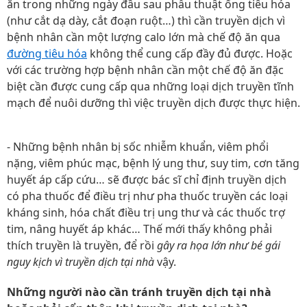
ăn trong những ngày đầu sau phẫu thuật ống tiêu hóa
(như cắt dạ dày, cắt đoạn ruột…) thì cần truyền dịch vì
bệnh nhân cần một lượng calo lớn mà chế độ ăn qua
đường tiêu hóa
không thể cung cấp đầy đủ được. Hoặc
với các trường hợp bệnh nhân cần một chế độ ăn đặc
biệt cần được cung cấp qua những loại dịch truyền tĩnh
mạch để nuôi dưỡng thì việc truyền dịch được thực hiện.
- Những bệnh nhân bị sốc nhiễm khuẩn, viêm phổi
nặng, viêm phúc mạc, bệnh lý ung thư, suy tim, cơn tăng
huyết áp cấp cứu… sẽ được bác sĩ chỉ định truyền dịch
có pha thuốc để điều trị như pha thuốc truyền các loại
kháng sinh, hóa chất điều trị ung thư và các thuốc trợ
tim, nâng huyết áp khác… Thế mới thấy không phải
thích truyền là truyền, để rồi
gây ra họa lớn như bé gái
nguy kịch vì truyền dịch tại nhà
vậy.
Những người nào cần tránh truyền dịch tại nhà