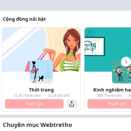
Cộng đồng nổi bật
Thời trang
Kinh nghiệm hay
52.3k Thành viên
·
25.2k Bài viết
88k Thành viên
·
6
Tham gia
Tham gia
Chuyên mục Webtretho