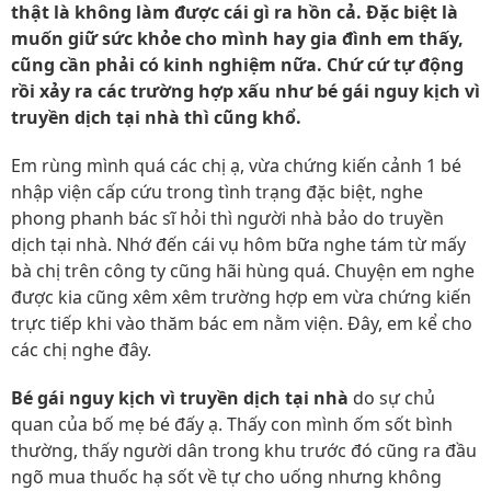
thật là không làm được cái gì ra hồn cả. Đặc biệt là
muốn giữ sức khỏe cho mình hay gia đình em thấy,
cũng cần phải có kinh nghiệm nữa. Chứ cứ tự động
rồi xảy ra các trường hợp xấu như bé gái nguy kịch vì
truyền dịch tại nhà thì cũng khổ.
Em rùng mình quá các chị ạ, vừa chứng kiến cảnh 1 bé
nhập viện cấp cứu trong tình trạng đặc biệt, nghe
phong phanh bác sĩ hỏi thì người nhà bảo do truyền
dịch tại nhà. Nhớ đến cái vụ hôm bữa nghe tám từ mấy
bà chị trên công ty cũng hãi hùng quá. Chuyện em nghe
được kia cũng xêm xêm trường hợp em vừa chứng kiến
trực tiếp khi vào thăm bác em nằm viện. Đây, em kể cho
các chị nghe đây.
Bé gái nguy kịch vì truyền dịch tại nhà
do sự chủ
quan của bố mẹ bé đấy ạ. Thấy con mình ốm sốt bình
thường, thấy người dân trong khu trước đó cũng ra đầu
ngõ mua thuốc hạ sốt về tự cho uống nhưng không