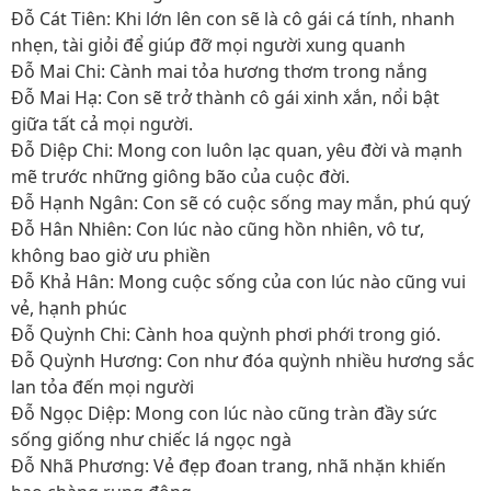
Đỗ Cát Tiên: Khi lớn lên con sẽ là cô gái cá tính, nhanh
nhẹn, tài giỏi để giúp đỡ mọi người xung quanh
Đỗ Mai Chi: Cành mai tỏa hương thơm trong nắng
Đỗ Mai Hạ: Con sẽ trở thành cô gái xinh xắn, nổi bật
giữa tất cả mọi người.
Đỗ Diệp Chi: Mong con luôn lạc quan, yêu đời và mạnh
mẽ trước những giông bão của cuộc đời.
Đỗ Hạnh Ngân: Con sẽ có cuộc sống may mắn, phú quý
Đỗ Hân Nhiên: Con lúc nào cũng hồn nhiên, vô tư,
không bao giờ ưu phiền
Đỗ Khả Hân: Mong cuộc sống của con lúc nào cũng vui
vẻ, hạnh phúc
Đỗ Quỳnh Chi: Cành hoa quỳnh phơi phới trong gió.
Đỗ Quỳnh Hương: Con như đóa quỳnh nhiều hương sắc
lan tỏa đến mọi người
Đỗ Ngọc Diệp: Mong con lúc nào cũng tràn đầy sức
sống giống như chiếc lá ngọc ngà
Đỗ Nhã Phương: Vẻ đẹp đoan trang, nhã nhặn khiến