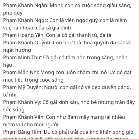
Phạm Khánh Ngân: Mong con có cuộc sống giàu sáng,
phú quý
Phạm Khánh Ngọc: Con là viên ngọc quý, con là niềm
vui, hân hoan của cả gia đình
Phạm Hoàng Yến: Con là cô gái thanh tú, đa tài
Phạm Khánh Quỳnh: Con như loài hoa quỳnh đa sắc và
ngát hương
Phạm Minh Thư: Cô gái có tâm hồn trong sáng, nhân
hậu
Phạm Mẫn Nhi: Mong con luôn chăm chỉ, nỗ lực để đạt
mục tiêu trong cuộc sống
Phạm Mỹ Duyên: Người con gái có vẻ đẹp duyên dáng,
tế nhị
Phạm Khánh Vy: Cô gái xinh xắn, nhỏ bé nhưng tràn đầy
sức sống
Phạm Khánh Vân: Con như đám mây mang lại nhiều
niềm vui cho mọi người.
Phạm Băng Tâm: Dù có phải trải qua khó khăn sóng gió,