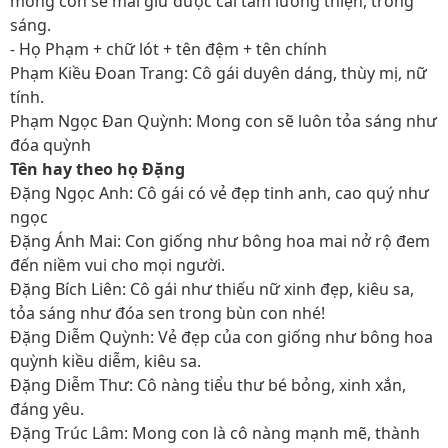
mong con sẽ mãi giữ được cái tâm lương thiện, trong
sáng.
- Họ Phạm + chữ lót + tên đệm + tên chính
Phạm Kiều Đoan Trang: Cô gái duyên dáng, thùy mị, nữ
tính.
Phạm Ngọc Đan Quỳnh: Mong con sẽ luôn tỏa sáng như
đóa quỳnh
Tên hay theo họ Đặng
Đặng Ngọc Anh: Cô gái có vẻ đẹp tinh anh, cao quý như
ngọc
Đặng Ánh Mai: Con giống như bông hoa mai nở rộ đem
đến niềm vui cho mọi người.
Đặng Bích Liên: Cô gái như thiếu nữ xinh đẹp, kiêu sa,
tỏa sáng như đóa sen trong bùn con nhé!
Đặng Diễm Quỳnh: Vẻ đẹp của con giống như bông hoa
quỳnh kiều diễm, kiêu sa.
Đặng Diễm Thư: Cô nàng tiểu thư bé bỏng, xinh xắn,
đáng yêu.
Đặng Trúc Lâm: Mong con là cô nàng mạnh mẽ, thành