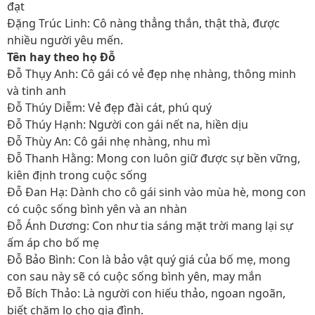
đạt
Đặng Trúc Linh: Cô nàng thẳng thắn, thật thà, được
nhiều người yêu mến.
Tên hay theo họ Đỗ
Đỗ Thụy Anh: Cô gái có vẻ đẹp nhẹ nhàng, thông minh
và tinh anh
Đỗ Thúy Diễm: Vẻ đẹp đài cát, phú quý
Đỗ Thúy Hạnh: Người con gái nết na, hiền dịu
Đỗ Thùy An: Cô gái nhẹ nhàng, nhu mì
Đỗ Thanh Hằng: Mong con luôn giữ được sự bền vững,
kiên định trong cuộc sống
Đỗ Đan Hạ: Dành cho cô gái sinh vào mùa hè, mong con
có cuộc sống bình yên và an nhàn
Đỗ Ánh Dương: Con như tia sáng mặt trời mang lại sự
ấm áp cho bố mẹ
Đỗ Bảo Bình: Con là bảo vật quý giá của bố mẹ, mong
con sau này sẽ có cuộc sống bình yên, may mắn
Đỗ Bích Thảo: Là người con hiếu thảo, ngoan ngoãn,
biết chăm lo cho gia đình.