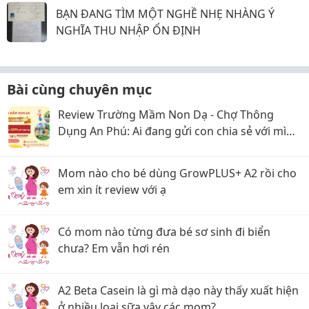
BẠN ĐANG TÌM MỘT NGHỀ NHẸ NHÀNG Ý
NGHĨA THU NHẬP ỔN ĐỊNH
Bài cùng chuyên mục
Review Trường Mầm Non Dạ - Chợ Thông
Dụng An Phú: Ai đang gửi con chia sẻ với mình
với
Mom nào cho bé dùng GrowPLUS+ A2 rồi cho
em xin ít review với ạ
Có mom nào từng đưa bé sơ sinh đi biển
chưa? Em vẫn hơi rén
A2 Beta Casein là gì mà dạo này thấy xuất hiện
ở nhiều loại sữa vậy các mom?