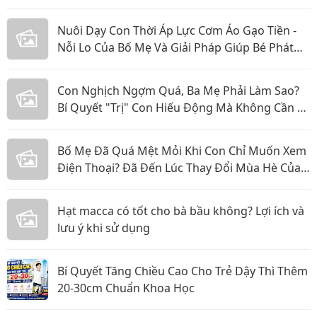
Nuôi Dạy Con Thời Áp Lực Cơm Áo Gạo Tiền -
Nỗi Lo Của Bố Mẹ Và Giải Pháp Giúp Bé Phát
Triển Toàn Diện
Con Nghịch Ngợm Quá, Ba Mẹ Phải Làm Sao?
Bí Quyết "Trị" Con Hiếu Động Mà Không Cần La
Hét
Bố Mẹ Đã Quá Mệt Mỏi Khi Con Chỉ Muốn Xem
Điện Thoại? Đã Đến Lúc Thay Đổi Mùa Hè Của
Bé
Hạt macca có tốt cho bà bầu không? Lợi ích và
lưu ý khi sử dụng
Bí Quyết Tăng Chiều Cao Cho Trẻ Dậy Thì Thêm
20-30cm Chuẩn Khoa Học