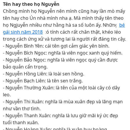
Tên hay theo họ Nguyễn
Chồng mình họ Nguyễn nên mình cũng hay lần mò mấy
tên hay cho Ún nhà mình nha ạ. Mà mình thấy tên theo
họ Ngjuyễn nhiều như hằng hà sa số luôn ấy. Những
bé
gái sinh năm 2018
có tính cách rất chân thật, khéo léo
trong cách ứng xử và tương lai là người rất đáng tin cậy.
- Nguyễn Bình Yên: cái tên gợi cảm giác yên bình.
- Nguyễn Bích Ngọc: nghĩa là viên ngọc xanh quý hiếm.
- Nguyễn Bảo Ngọc: nghĩa là viên ngọc quý cần được
bảo quản cẩn trọng.
- Nguyễn Hồng Liên: là loài sen hồng.
- Nguyễn Bạch Liên: là tên sen trắng.
- Nguyễn Thường Xuân: là tên của một loài cây có dây
leo.
- Nguyễn Thi Xuân: nghĩa là mùa xuân đẹp và lãng mạn
như vần thơ tình.
- Nguyễn Thanh Xuân: nghĩa là lưu giữ mãi ký ức đẹp
tuổi thanh xuân.
- Nguyễn Hoàng Xuân: nghĩa là xuân huy hoàng.