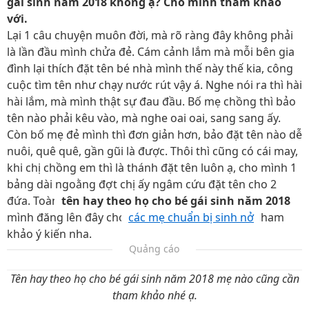
gái sinh năm 2018 không ạ? Cho mình tham khảo
với.
Lại 1 câu chuyện muôn đời, mà rõ ràng đây không phải
là lần đầu mình chửa đẻ. Cám cảnh lắm mà mỗi bên gia
đình lại thích đặt tên bé nhà mình thế này thế kia, công
cuộc tìm tên như chạy nước rút vậy á. Nghe nói ra thì hài
hài lắm, mà mình thật sự đau đầu. Bố mẹ chồng thì bảo
tên nào phải kêu vào, mà nghe oai oai, sang sang ấy.
Còn bố mẹ đẻ mình thì đơn giản hơn, bảo đặt tên nào dễ
nuôi, quê quê, gần gũi là được. Thôi thì cũng có cái may,
khi chị chồng em thì là thánh đặt tên luôn ạ, cho mình 1
bảng dài ngoằng đợt chị ấy ngâm cứu đặt tên cho 2
đứa. Toàn
tên hay theo họ cho bé gái sinh năm 2018
,
mình đăng lên đây cho
các mẹ chuẩn bị sinh nở
tham
khảo ý kiến nha.
Quảng cáo
Tên hay theo họ cho bé gái sinh năm 2018 mẹ nào cũng cần
tham khảo nhé ạ.