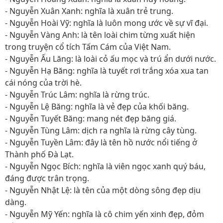
- Nguyễn Xuân Xanh: nghĩa là xuân trẻ trung.
- Nguyễn Hoài Vỹ: nghĩa là luôn mong ước về sự vĩ đại.
- Nguyễn Vàng Anh: là tên loài chim từng xuất hiện
trong truyện cổ tích Tấm Cám của Việt Nam.
- Nguyễn Ấu Lăng: là loài cỏ ấu mọc và trú ẩn dưới nước.
- Nguyễn Hạ Băng: nghĩa là tuyết rơi trắng xóa xua tan
cái nóng của trời hè.
- Nguyễn Trúc Lâm: nghĩa là rừng trúc.
- Nguyễn Lệ Băng: nghĩa là vẻ đẹp của khối băng.
- Nguyễn Tuyết Băng: mang nét đẹp băng giá.
- Nguyễn Tùng Lâm: dịch ra nghĩa là rừng cây tùng.
- Nguyễn Tuyền Lâm: đây là tên hồ nước nổi tiếng ở
Thành phố Đà Lạt.
- Nguyễn Ngọc Bích: nghĩa là viên ngọc xanh quý báu,
đáng được trân trọng.
- Nguyễn Nhật Lệ: là tên của một dòng sông đẹp dịu
dàng.
- Nguyễn Mỹ Yến: nghĩa là cô chim yến xinh đẹp, đỏm