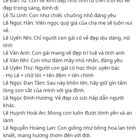
Lê Đan Tú: Con sẽ xinh đẹp như tinh tú trên trời với vẻ
đẹp trong sáng, bình dị
Lê Tú Linh: Con như chiếc chuông nhỏ đáng yêu
Lê Ngọc Hân: Viên ngọc quý giá của cha mẹ sẽ luôn vui
vẻ.
Lê Uyển Nhi: Chỉ người con gái có vẻ đẹp dịu dàng, nữ
tính
Lê Vân Anh: Con gái mang vẻ đẹp trí tuệ và tinh anh
Lê Vân Nhi: Con như đám mây nhỏ nhắn, đáng yêu
Lê Uyên Thư: Người con gái có học thức uyên bác
- Họ Lê + chữ lót + tên đệm + tên chính
Lê Ngọc Đan Tâm: Sau này khôn lớn, hãy giữ gìn tấm
lòng son sắt của mình với gia đình.
Lê Ngọc Đinh Hương: Vẻ đẹp có sức hấp dẫn người
khác.
Lê Huỳnh Hoài An: Mong con luôn được bình yên và an
lành
Lê Nguyễn Hoàng Lan: Con giống như bông hoa lan tinh
khiết, mang hương thơm đến với đời.