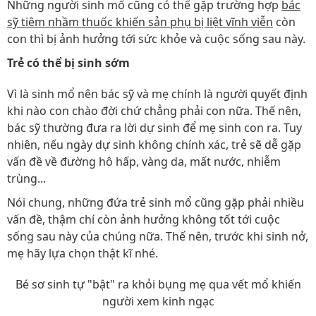
Những người sinh mổ cũng có thể gặp trường hợp
bác
sỹ tiêm nhầm thuốc khiến sản phụ bị liệt vĩnh viễn
còn
con thì bị ảnh hưởng tới sức khỏe và cuộc sống sau này.
Trẻ có thể bị sinh sớm
Vì là sinh mổ nên bác sỹ và mẹ chính là người quyết định
khi nào con chào đời chứ chẳng phải con nữa. Thế nên,
bác sỹ thường đưa ra lời dự sinh để mẹ sinh con ra. Tuy
nhiên, nếu ngày dự sinh không chính xác, trẻ sẽ dễ gặp
vấn đề về đường hô hấp, vàng da, mất nước, nhiễm
trùng...
Nói chung, những đứa trẻ sinh mổ cũng gặp phải nhiều
vấn đề, thậm chí còn ảnh hưởng không tốt tới cuộc
sống sau này của chúng nữa. Thế nên, trước khi sinh nở,
mẹ hãy lựa chọn thật kĩ nhé.
Bé sơ sinh tự "bật" ra khỏi bụng mẹ qua vết mổ khiến
người xem kinh ngạc