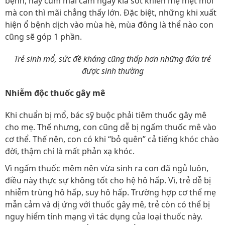
bệnh, nay cúm mai cảm ngày kia sốt khiến mẹ mệt mỏi
mà con thì mãi chẳng thấy lớn. Đặc biệt, những khi xuất
hiện ổ bệnh dịch vào mùa hè, mùa đông là thể nào con
cũng sẽ góp 1 phần.
Trẻ sinh mổ, sức đề kháng cũng thấp hơn những đứa trẻ
được sinh thường
Nhiễm độc thuốc gây mê
Khi chuẩn bị mổ, bác sỹ buộc phải tiêm thuốc gây mê
cho mẹ. Thế nhưng, con cũng dễ bị ngấm thuốc mê vào
cơ thể. Thế nên, con có khi “bỏ quên” cả tiếng khóc chào
đời, thậm chí là mất phản xạ khóc.
Vì ngấm thuốc mêm nên vừa sinh ra con đã ngủ luôn,
điều này thực sự không tốt cho hệ hô hấp. Vì, trẻ dễ bị
nhiễm trùng hô hấp, suy hô hấp. Trường hợp cơ thể mẹ
mẫn cảm và dị ứng với thuốc gây mê, trẻ còn có thể bị
nguy hiểm tính mạng vì tác dụng của loại thuốc này.