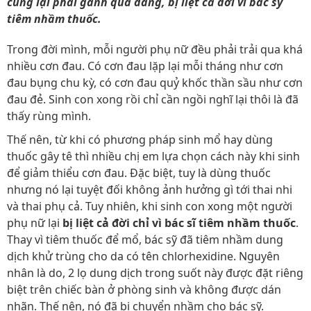
cùng lại phải gánh quả đắng, bị liệt cả đời vì bác sỹ
tiêm nhầm thuốc.
Trong đời mình, mỗi người phụ nữ đều phải trải qua khá
nhiều cơn đau. Có cơn đau lặp lại mỗi tháng như cơn
đau bụng chu kỳ, có cơn đau quỷ khốc thần sầu như cơn
đau đẻ. Sinh con xong rồi chỉ cần ngồi nghĩ lại thôi là đã
thấy rùng mình.
Thế nên, từ khi có phương pháp sinh mổ hay dùng
thuốc gây tê thì nhiều chị em lựa chọn cách này khi sinh
để giảm thiểu cơn đau. Đặc biệt, tuy là dùng thuốc
nhưng nó lại tuyệt đối không ảnh hưởng gì tới thai nhi
và thai phụ cả. Tuy nhiên, khi sinh con xong một người
phụ nữ lại
bị liệt cả đời chỉ vì bác sĩ tiêm nhầm thuốc
.
Thay vì tiêm thuốc để mổ, bác sỹ đã tiêm nhầm dung
dịch khử trùng cho da có tên chlorhexidine. Nguyên
nhân là do, 2 lọ dung dịch trong suốt này được đặt riêng
biệt trên chiếc bàn ở phòng sinh và không được dán
nhãn. Thế nên, nó đã bị chuyển nhầm cho bác sỹ.