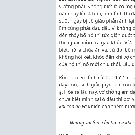
vướng phải. Không biết là có mẹ
năm nay lên 4 tuổi, tính tình thì 
suốt ngày bị cô giáo phản ánh lạ
Em cũng phát đau đầu vì không b
đến thấy bố nó thì tức giận quát 
thì ngoạc mồm ra gào khóc. Vừa 
biệt, nó là chúa ăn vạ, cứ đòi bố 
không hồi kết, khóc đến khi vợ 
của nó thì nó mới chịu thôi. Lâu
Rồi hôm em tình cờ đọc được chi
dạy con, cách giải quyết khi con
ạ. Hóa ra lâu nay, vợ chồng em d
chưa biết mình sai ở đâu thì bơi
khi con ăn vạ
khiến con thêm bướ
Những sai lầm của bố mẹ khi c