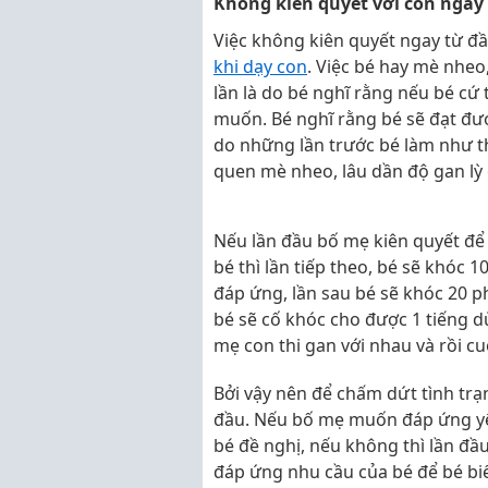
Không kiên quyết với con ngay
Việc không kiên quyết ngay từ đầ
khi dạy con
. Việc bé hay mè nheo,
lần là do bé nghĩ rằng nếu bé cứ 
muốn. Bé nghĩ rằng bé sẽ đạt đư
do những lần trước bé làm như th
quen mè nheo, lâu dần độ gan lỳ 
Nếu lần đầu bố mẹ kiên quyết để
bé thì lần tiếp theo, bé sẽ khóc 
đáp ứng, lần sau bé sẽ khóc 20 p
bé sẽ cố khóc cho được 1 tiếng 
mẹ con thi gan với nhau và rồi cu
Bởi vậy nên để chấm dứt tình trạn
đầu. Nếu bố mẹ muốn đáp ứng yêu
bé đề nghị, nếu không thì lần đ
đáp ứng nhu cầu của bé để bé biế