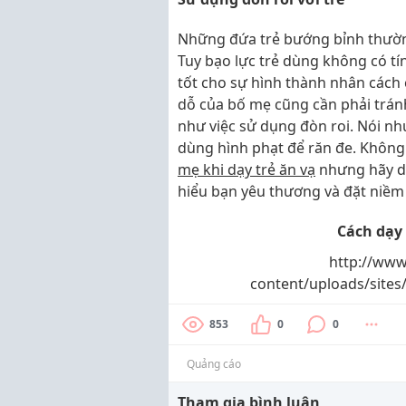
Những đứa trẻ bướng bỉnh thường
Tuy bạo lực trẻ dùng không có t
tốt cho sự hình thành nhân cách c
dỗ của bố mẹ cũng cần phải tránh
như việc sử dụng đòn roi. Nói n
dùng hình phạt để răn đe. Không 
mẹ khi dạy trẻ ăn vạ
nhưng hãy d
hiểu bạn yêu thương và đặt niềm
Cách dạy 
http://www
content/uploads/site
853
0
0
Quảng cáo
Tham gia bình luận