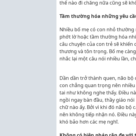
thế nào đi chăng nữa cũng sẽ kh
Tầm thường hóa những yêu cầ
Nhiều bố mẹ có con nhỏ thường m
phớt lờ hoặc tầm thường hóa nhữ
câu chuyện của con trẻ sẽ khiến
thương và tôn trọng. Bố mẹ càng 
nhắc lại một câu nói nhiều lần, 
Dần dần trở thành quen, não bộ 
con chẳng quan trọng nên nhiều 
tai như không nghe thấy. Điều này
ngồi ngay bàn đầu, thầy giáo nói
chữ nào ấy. Bởi vì khi đó não bộ
nên không tiếp nhận nó. Điều này
khó bảo hơn các mẹ nghĩ.
Không có biện pháp răn đe với 