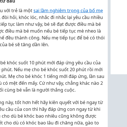
 từ đầu
u với trẻ là một
sai lầm nghiêm trọng của bố mẹ
 đòi hỏi, khóc lóc, nhắc đi nhắc lại yêu cầu nhiều
tiếp tục làm như vậy, bé sẽ đạt được điều mà bé
ợc điều mà bé muốn nếu bé tiếp tục mè nheo là
ế đều thành công. Nếu mẹ tiếp tục để bé có thói
của bé sẽ tăng dần lên.
 bé khóc suốt 10 phút mới đáp ứng yêu cầu của
10 phút. Nếu mẹ cho bé khóc suốt 20 phút rồi mới
hút. Mẹ cho bé khóc 1 tiếng mới đáp ứng, lần sau
dù có mệt đến mấy. Cứ như vậy, chẳng khác nào 2
ối cùng bé vẫn là người thắng cuộc.
g này, tốt hơn hết hãy kiên quyết với bé ngay từ
 cầu của con thì hãy đáp ứng con ngay từ khi
ầu cho dù bé khóc bao nhiêu cũng không được
t cho dù có khóc bao lâu đi chăng nữa, gào to