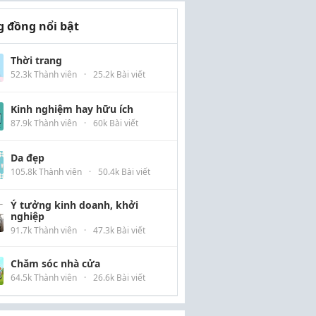
 đồng nổi bật
Thời trang
52.3k Thành viên
·
25.2k Bài viết
Kinh nghiệm hay hữu ích
87.9k Thành viên
·
60k Bài viết
Da đẹp
105.8k Thành viên
·
50.4k Bài viết
Ý tưởng kinh doanh, khởi
nghiệp
91.7k Thành viên
·
47.3k Bài viết
Chăm sóc nhà cửa
64.5k Thành viên
·
26.6k Bài viết