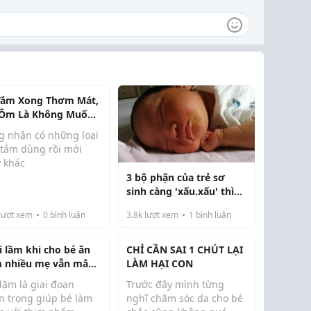
Tắm Xong Thơm Mát,
Ôm Là Không Muốn
ng
g nhận có những loại
 tắm dùng rồi mới
y khác
3 bộ phận của trẻ sơ
tắm xong thơm lâu,
sinh càng 'xấu.xấu' thì
mềm nên ôm con cứ
lớn lên càng đẹp
n ôm mãi thôi.
lượt xem
0
bình luận
3.8k
lượt xem
1
bình luận
 thấy bài này chia sẻ
i lầm khi cho bé ăn
CHỈ CẦN SAI 1 CHÚT LẠI
 rõ, mẹ nào muốn tìm
 nhiều mẹ vẫn mắc
LÀM HẠI CON
 thì xem thử:
i
s://www.faceb...
dặm là giai đoạn
Trước đây mình từng
n trọng giúp bé làm
nghĩ chăm sóc da cho bé