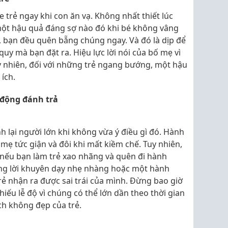
 trẻ ngay khi con ăn vạ. Không nhất thiết lúc
ột hậu quả đáng sợ nào đó khi bé không vâng
p, bạn đều quên bẵng chúng ngay. Và đó là dịp để
quy mà bạn đặt ra. Hiệu lực lời nói của bố mẹ vì
y nhiên, đối với những trẻ ngang bướng, một hậu
ích.
 động đánh trả
nh lại người lớn khi không vừa ý điều gì đó. Hành
mẹ tức giận và đôi khi mất kiềm chế. Tuy nhiên,
u nếu bạn làm trẻ xao nhãng và quên đi hành
ng lời khuyên dạy nhẹ nhàng hoặc một hành
ẻ nhận ra được sai trái của mình. Đừng bao giờ
iếu lễ độ vì chúng có thể lớn dần theo thời gian
ch không đẹp của trẻ.