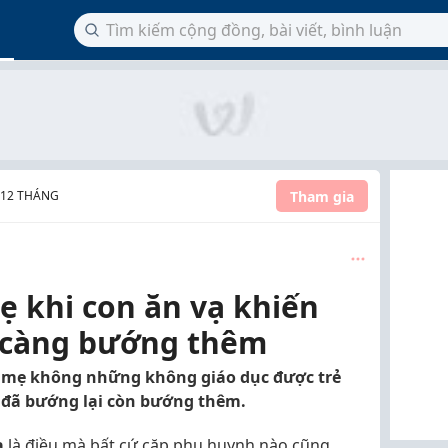
Tham gia
- 12 THÁNG
ẹ khi con ăn vạ khiến
i càng bướng thêm
ố mẹ không những không giáo dục được trẻ
n đã bướng lại còn bướng thêm.
ạ
là điều mà bất cứ cặp phụ huynh nào cũng