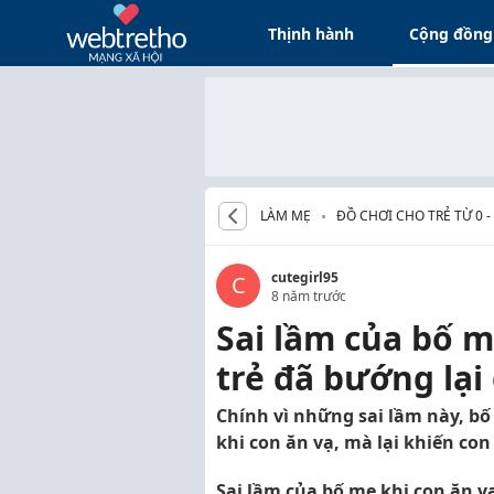
Thịnh hành
Cộng đồng
LÀM MẸ
ĐỒ CHƠI CHO TRẺ TỪ 0 
cutegirl95
C
8 năm trước
Sai lầm của bố m
trẻ đã bướng lạ
Chính vì những sai lầm này, b
khi con ăn vạ, mà lại khiến co
Sai lầm của bố mẹ khi con ăn v