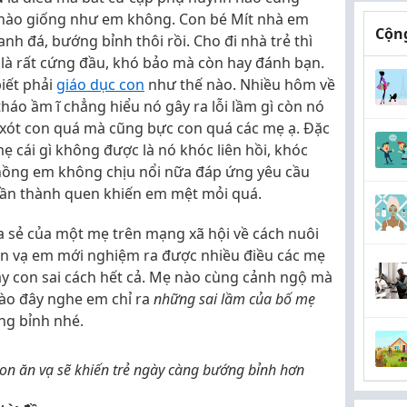
 nào giống như em không. Con bé Mít nhà em
Cộng
đanh đá, bướng bỉnh thôi rồi. Cho đi nhà trẻ thì
i là rất cứng đầu, khó bảo mà còn hay đánh bạn.
iết phải
giáo dục con
như thế nào. Nhiều hôm về
tháo ầm ĩ chẳng hiểu nó gây ra lỗi lầm gì còn nó
xót con quá mà cũng bực con quá các mẹ ạ. Đặc
mẹ cái gì không được là nó khóc liên hồi, khóc
chồng em không chịu nổi nữa đáp ứng yêu cầu
 dần thành quen khiến em mệt mỏi quá.
a sẻ của một mẹ trên mạng xã hội về cách nuôi
 ăn vạ em mới nghiệm ra được nhiều điều các mẹ
ạy con sai cách hết cả. Mẹ nào cùng cảnh ngộ mà
 vào đây nghe em chỉ ra
những sai lầm của bố mẹ
ng bỉnh nhé.
on ăn vạ sẽ khiến trẻ ngày càng bướng bỉnh hơn