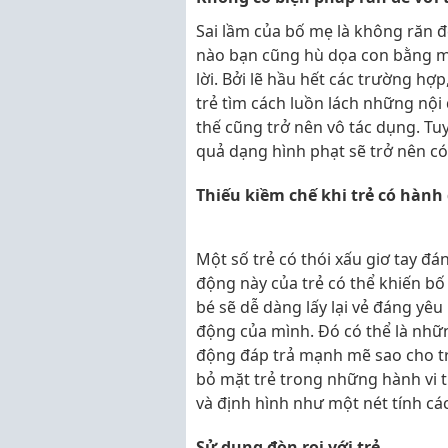
Sai lầm của bố mẹ là không răn đe
nào bạn cũng hù dọa con bằng m
lời. Bởi lẽ hầu hết các trường hợ
trẻ tìm cách luồn lách những nội 
thế cũng trở nên vô tác dụng. Tu
quả dạng hình phạt sẽ trở nên có 
Thiếu kiềm chế khi trẻ có hành
Một số trẻ có thói xấu giơ tay đá
động này của trẻ có thể khiến bố 
bé sẽ dễ dàng lấy lại vẻ đáng yê
động của mình. Đó có thể là nhữ
động đáp trả mạnh mẽ sao cho tr
bỏ mặt trẻ trong những hành vi th
và định hình như một nét tính cá
Sử dụng đòn roi với trẻ