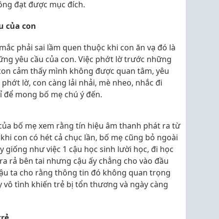
ông đạt được mục đích.
u của con
ắc phải sai lầm quen thuộc khi con ăn vạ đó là
ng yêu cầu của con. Việc phớt lờ trước những
 con cảm thấy mình không được quan tâm, yêu
phớt lờ, con càng lải nhải, mè nheo, nhắc đi
chỉ để mong bố mẹ chú ý đến.
của bố mẹ xem rằng tín hiệu âm thanh phát ra từ
khi con có hét cả chục lần, bố mẹ cũng bỏ ngoài
 giống như việc 1 cậu học sinh lười học, đi học
 ra rả bên tai nhưng cậu ấy chẳng cho vào đầu
 cậu ta cho rằng thông tin đó không quan trọng
 vô tình khiến trẻ bị tổn thương và ngày càng
trẻ