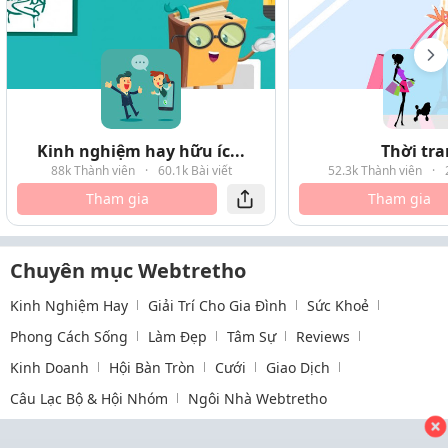
Kinh nghiệm hay hữu íc...
Thời tr
88k Thành viên
·
60.1k Bài viết
52.3k Thành viên
·
Tham gia
Tham gia
Chuyên mục Webtretho
Kinh Nghiệm Hay
Giải Trí Cho Gia Đình
Sức Khoẻ
Phong Cách Sống
Làm Đẹp
Tâm Sự
Reviews
Kinh Doanh
Hội Bàn Tròn
Cưới
Giao Dịch
Câu Lạc Bộ & Hội Nhóm
Ngôi Nhà Webtretho