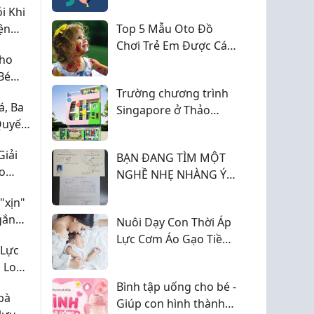
i Khi
ện
Top 5 Mẫu Oto Đồ
ay Đổi
Chơi Trẻ Em Được Các
Cho
Bé Yêu Thích
Bé
Trường chương trình
, Ba
Singapore ở Thảo
Quyết
Điền - phù hợp gia
Mà
đình đa văn hoá
Giải
BẠN ĐANG TÌM MỘT
ho
NGHỀ NHẸ NHÀNG Ý
NGHĨA THU NHẬP ỔN
"xịn"
ĐỊNH
gắn
Nuôi Dạy Con Thời Áp
Lực Cơm Áo Gạo Tiền -
 Lực
Nỗi Lo Của Bố Mẹ Và
 Lo
Giải Pháp Giúp Bé
áp
Bình tập uống cho bé -
Phát Triển Toàn Diện
bà
àn
Giúp con hình thành