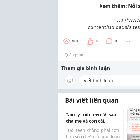
Xem thêm: Nỗi s
http://www
content/uploads/site
901
0
0
Quảng cáo
Tham gia bình luận
Bài viết liên quan
Tâm lý tuổi teen: Vì sao
cha mẹ và con cái
thường khó hiểu nhau?
Tuổi teen không phải cơn
bão vô cớ. Đó là giai đoạn