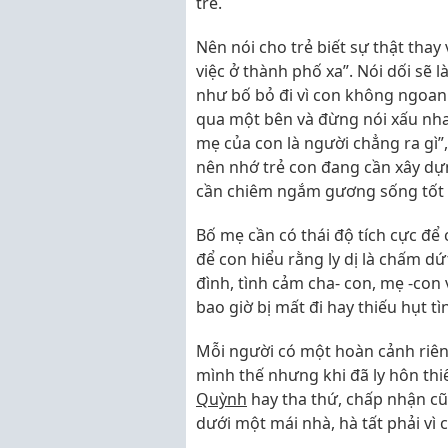
trẻ.
Nên nói cho trẻ biết sự thật thay
việc ở thành phố xa”. Nói dối sẽ
như bố bỏ đi vì con không ngoan
qua một bên và đừng nói xấu nha
mẹ của con là người chẳng ra gì”
nên nhớ trẻ con đang cần xây dự
cần chiêm ngắm gương sống tốt 
Bố mẹ cần có thái độ tích cực để có
để con hiểu rằng ly dị là chấm d
đình, tình cảm cha- con, mẹ -con
bao giờ bị mất đi hay thiếu hụt t
Mỗi người có một hoàn cảnh riên
mình thế nhưng khi đã ly hôn thi
Quỳnh
hay tha thứ, chấp nhận cũ
dưới một mái nhà, hà tất phải vì 