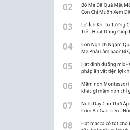
0
2
Bố Mẹ Đã Quá Mệt Mỏ
Con Chỉ Muốn Xem Đi
Thoại? Đã Đến Lúc Th
0
3
Lợi Ích Khi Tô Tượng 
Mùa Hè Của Bé
Trẻ - Hoạt Động Giúp 
Phát Triển Toàn Diện
0
4
Con Nghịch Ngợm Quá
Mẹ Phải Làm Sao? Bí 
"Trị" Con Hiếu Động 
0
5
Hạt dinh dưỡng mix - 
Không Cần La Hét
pháp ăn vặt tiện lợi c
cuộc sống hiện đại
0
6
Mầm non Montessori 
khác gì mầm non chỉ 
mác Montessori?
0
7
Nuôi Dạy Con Thời Áp
Cơm Áo Gạo Tiền - Nỗi
Của Bố Mẹ Và Giải Ph
0
8
Hạt macca có tốt cho 
Giúp Bé Phát Triển To