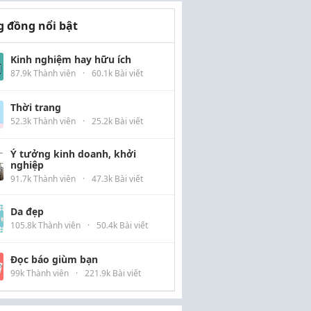
 đồng nổi bật
Kinh nghiệm hay hữu ích
87.9k Thành viên
·
60.1k Bài viết
Thời trang
52.3k Thành viên
·
25.2k Bài viết
Ý tưởng kinh doanh, khởi
nghiệp
91.7k Thành viên
·
47.3k Bài viết
Da đẹp
105.8k Thành viên
·
50.4k Bài viết
Đọc báo giùm bạn
99k Thành viên
·
221.9k Bài viết