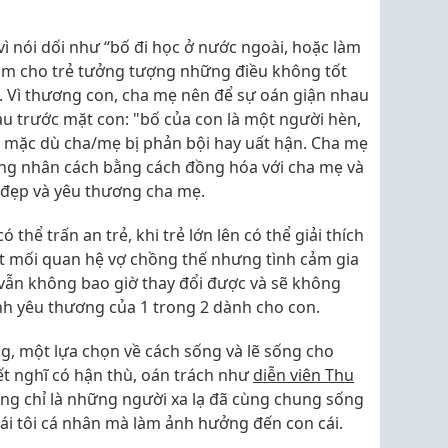
 vì nói dối như “bố đi học ở nước ngoài, hoặc làm
 làm cho trẻ tưởng tượng những điều không tốt
. Vì thương con, cha mẹ nên để sự oán giận nhau
u trước mặt con: "bố của con là một người hèn,
, mặc dù cha/mẹ bị phản bội hay uất hận. Cha mẹ
ng nhân cách bằng cách đồng hóa với cha mẹ và
đẹp và yêu thương cha mẹ.
 thể trấn an trẻ, khi trẻ lớn lên có thể giải thích
ứt mối quan hệ vợ chồng thế nhưng tình cảm gia
 vẫn không bao giờ thay đổi được và sẽ không
ình yêu thương của 1 trong 2 dành cho con.
g, một lựa chọn về cách sống và lẽ sống cho
ết nghĩ có hận thù, oán trách như
diễn viên Thu
ng chỉ là những người xa lạ đã cùng chung sống
cái tôi cá nhân mà làm ảnh hưởng đến con cái.