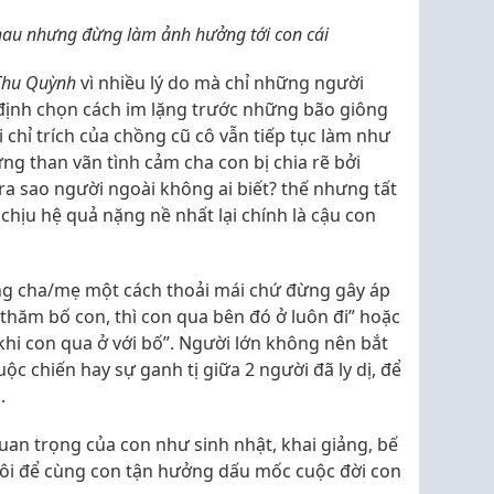
hau nhưng đừng làm ảnh hưởng tới con cái
 Thu Quỳnh
vì nhiều lý do mà chỉ những người
định chọn cách im lặng trước những bão giông
i chỉ trích của chồng cũ cô vẫn tiếp tục làm như
g than vãn tình cảm cha con bị chia rẽ bởi
ra sao người ngoài không ai biết? thế nhưng tất
chịu hệ quả nặng nề nhất lại chính là cậu con
ng cha/mẹ một cách thoải mái chứ đừng gây áp
 thăm bố con, thì con qua bên đó ở luôn đi” hoặc
hi con qua ở với bố”. Người lớn không nên bắt
ộc chiến hay sự ganh tị giữa 2 người đã ly dị, để
.
an trọng của con như sinh nhật, khai giảng, bế
i tôi để cùng con tận hưởng dấu mốc cuộc đời con