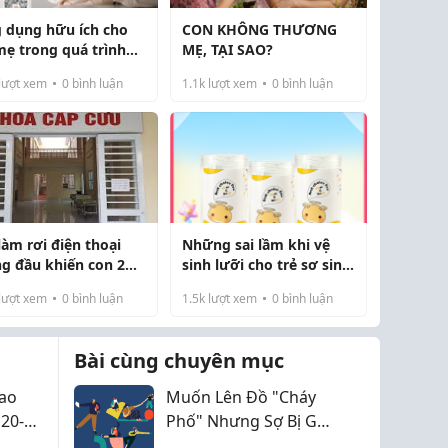
 dụng hữu ích cho
CON KHÔNG THƯƠNG
mẹ trong quá trình
MẸ, TẠI SAO?
 triển của các con
lượt xem
0
bình luận
1.1k
lượt xem
0
bình luận
làm rơi điện thoại
Những sai lầm khi vệ
ng đầu khiến con 2
sinh lưỡi cho trẻ sơ sinh
ng chấn thương não
cha mẹ cần tránh
lượt xem
0
bình luận
1.5k
lượt xem
0
bình luận
Bài cùng chuyên mục
Cao
Muốn Lên Đồ "Cháy
20-
Phố" Nhưng Sợ Bị Gọi
c
Là "Ông Chú