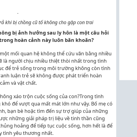
.
ả khi bị chồng cũ tố không cho gặp con trai
hông bị ảnh hưởng sau ly hôn là một câu hỏi
 trong hoàn cảnh này luôn băn khoăn?
o một mối quan hệ không thể cứu vãn bằng nhiều
ẽ là người chịu nhiều thiệt thòi nhất trong tình
ục để trẻ sống trong môi trường không còn tình
ranh luận trẻ sẽ không được phát triển hoàn
 cảm và vật chất.
hông xáo trộn cuộc sống của con?Trong tình
 khó để vượt qua mất mát lớn như vậy. Bố mẹ có
ình, bạn bè hoặc tìm đến sự trợ giúp của những
ược những giải pháp trị liệu về tinh thần cũng
hủng hoảng để tiếp tục cuộc sống, hơn hết là để
y tình yêu thương nhất.