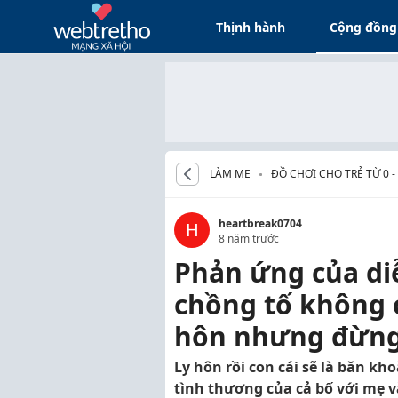
Thịnh hành
Cộng đồng
LÀM MẸ
ĐỒ CHƠI CHO TRẺ TỪ 0 
heartbreak0704
H
8 năm trước
Phản ứng của di
chồng tố không 
hôn nhưng đừng
Ly hôn rồi con cái sẽ là băn k
tình thương của cả bố với mẹ v