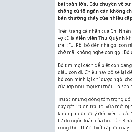
bài toán lớn. Câu chuyện về sự 
chồng cũ tố ngăn cản không cho
bản thường thấy của nhiều cặp
Trên trang cá nhân của Chi Nhân
vợ cũ là
diễn viên Thu Quỳnh
kh
trai : "... Rồi bố đến nhà gọi con
chờ mãi không nghe con gọi: Bố đ
Bố tìm mọi cách để biết con đan
giấu con đi. Chiều nay bố sẽ lại 
bố con mình lại chỉ được ngồi ch
của lớp như mọi khi thôi. Có sao 
Trước những dòng tâm trạng đó 
gay gắt : "Con trai tôi vừa mới b
không muốn để ý đến việc gì cả. Ng
tự do ngôn luận của họ. Gần 3 năm
cũng thế" Được biết cặp đôi này 