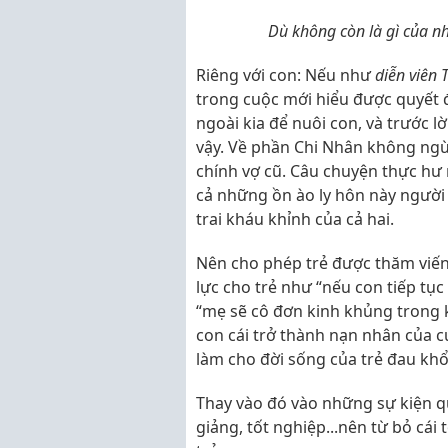
Dù không còn là gì của n
Riêng với con: Nếu như
diễn viên
trong cuộc mới hiểu được quyết 
ngoài kia để nuôi con, và trước lờ
vậy. Về phần Chi Nhân không ngừn
chính vợ cũ. Câu chuyện thực hư 
cả những ồn ào ly hôn này người 
trai kháu khỉnh của cả hai.
Nên cho phép trẻ được thăm viế
lực cho trẻ như “nếu con tiếp tục
“mẹ sẽ cô đơn kinh khủng trong k
con cái trở thành nạn nhân của cu
làm cho đời sống của trẻ đau khổ
Thay vào đó vào những sự kiện qu
giảng, tốt nghiệp...nên từ bỏ cá