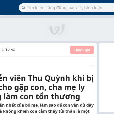
Tham gia
- 12 THÁNG
ễn viên Thu Quỳnh khi bị
cho gặp con, cha mẹ ly
 làm con tổn thương
hoăn nhất của bố mẹ, làm sao để con vẫn đủ đầy
à không khiến con cảm thấy tủi thân là một