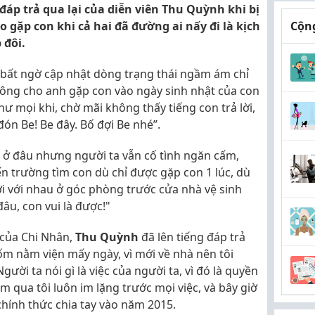
đáp trả qua lại của diễn viên Thu Quỳnh khi bị
 gặp con khi cả hai đã đường ai nấy đi là kịch
Cộng
 đôi.
 bất ngờ cập nhật dòng trạng thái ngầm ám chỉ
ông cho anh gặp con vào ngày sinh nhật của con
 như mọi khi, chờ mãi không thấy tiếng con trả lời,
ón Be! Be đây. Bố đợi Be nhé”.
g ở đâu nhưng người ta vẫn cố tình ngăn cấm,
đến trường tìm con dù chỉ được gặp con 1 lúc, dù
ơi với nhau ở góc phòng trước cửa nhà vệ sinh
đâu, con vui là được!"
của Chi Nhân,
Thu Quỳnh
đã lên tiếng đáp trả
ị ốm nằm viện mấy ngày, vì mới về nhà nên tôi
ười ta nói gì là việc của người ta, vì đó là quyền
 qua tôi luôn im lặng trước mọi việc, và bây giờ
chính thức chia tay vào năm 2015.