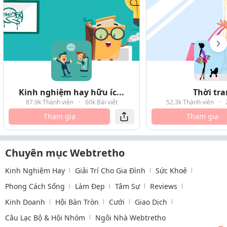
Kinh nghiệm hay hữu íc...
Thời tr
87.9k Thành viên
·
60k Bài viết
52.3k Thành viên
·
Tham gia
Tham gia
Chuyên mục Webtretho
Kinh Nghiệm Hay
Giải Trí Cho Gia Đình
Sức Khoẻ
Phong Cách Sống
Làm Đẹp
Tâm Sự
Reviews
Kinh Doanh
Hội Bàn Tròn
Cưới
Giao Dịch
Câu Lạc Bộ & Hội Nhóm
Ngôi Nhà Webtretho