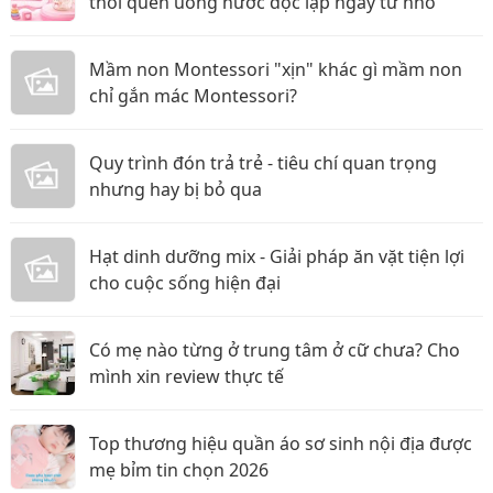
thói quen uống nước độc lập ngay từ nhỏ
Mầm non Montessori "xịn" khác gì mầm non
chỉ gắn mác Montessori?
Quy trình đón trả trẻ - tiêu chí quan trọng
nhưng hay bị bỏ qua
Hạt dinh dưỡng mix - Giải pháp ăn vặt tiện lợi
cho cuộc sống hiện đại
Có mẹ nào từng ở trung tâm ở cữ chưa? Cho
mình xin review thực tế
Top thương hiệu quần áo sơ sinh nội địa được
mẹ bỉm tin chọn 2026