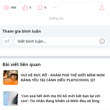
906
0
0
Quảng cáo
Tham gia bình luận
Bài viết liên quan
VUI HÈ RỰC RỠ - KHÁM PHÁ THẾ GIỚI MẦM NON
ĐÁNG YÊU TẠI CÁNH DIỀU PLAYSCHOOL Q7
'Con xoá hết ảnh mẹ thì bố mới kết bạn lại với
con': Tin nhắn đang khiến cả MXH đau xé lòng