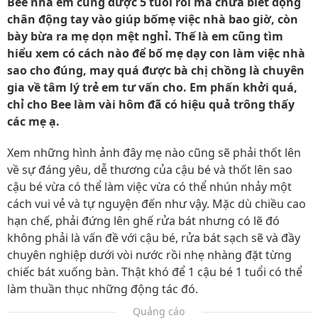
Bee nhà em cũng được 5 tuổi rồi mà chưa biết động
chân động tay vào giúp bốmẹ việc nhà bao giờ, còn
bày bừa ra mẹ dọn mệt nghỉ. Thế là em cũng tìm
hiểu xem có cách nào để bố mẹ dạy con làm việc nhà
sao cho đúng, may quá được bà chị chồng là chuyên
gia về tâm lý trẻ em tư vấn cho. Em phấn khởi quá,
chỉ cho Bee làm vài hôm đã có hiệu quả trông thấy
các mẹ ạ.
Xem những hình ảnh đây mẹ nào cũng sẽ phải thốt lên
về sự đáng yêu, dễ thương của cậu bé và thốt lên sao
cậu bé vừa có thể làm việc vừa có thể nhún nhảy một
cách vui vẻ và tự nguyện đến như vậy. Mặc dù chiều cao
hạn chế, phải đứng lên ghế rửa bát nhưng có lẽ đó
không phải là vấn đề với cậu bé, rửa bát sạch sẽ và đầy
chuyên nghiệp dưới vòi nước rồi nhẹ nhàng đặt từng
chiếc bát xuống bàn. Thật khó để 1 cậu bé 1 tuổi có thể
làm thuần thục những động tác đó.
Quảng cáo