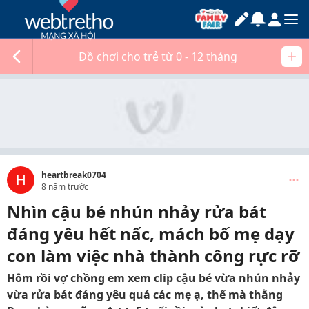
Đồ chơi cho trẻ từ 0 - 12 tháng
heartbreak0704
H
8 năm trước
Nhìn cậu bé nhún nhảy rửa bát
đáng yêu hết nấc, mách bố mẹ dạy
con làm việc nhà thành công rực rỡ
Hôm rồi vợ chồng em xem clip cậu bé vừa nhún nhảy
vừa rửa bát đáng yêu quá các mẹ ạ, thế mà thằng