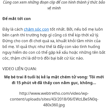
Cùng con xem những đoạn clip để con hình thành ý thức bảo
vệ mình
Để mắt tới con
Đây là cách
chăm sóc con
tốt nhất. Bởi, nếu bố mẹ luôn
bên cạnh thì trường hợp gì cũng có thể kịp thời xử lý.
Đừng cho con đi chơi quá xa, khuất khỏi tầm nhìn của
bố mẹ. Vì quả thực như thế là đẩy con vào tình huống
nguy hiểm do con có thể gặp kẻ xấu hoặc những tên bắt
cóc, thậm chí là dở trò đồi bại bất cứ lúc nào.
VIDEO LIÊN QUAN:
Mẹ bé trai 8 tuổi bị kẻ lạ mặt chém tử vong: ‘Tôi mới
đi 15 phút về đã thấy con nằm gục, không...
http://www.webtretho.com/video/wp-
content/uploads/sites/43/2018/06/EWzLBeSN0q-
480x360.jpg