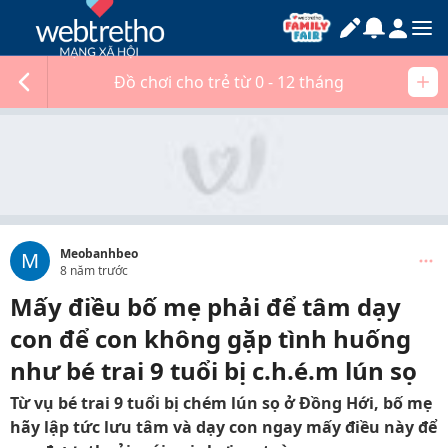
Đồ chơi cho trẻ từ 0 - 12 tháng
Meobanhbeo
M
8 năm trước
Mấy điều bố mẹ phải để tâm dạy
con để con không gặp tình huống
như bé trai 9 tuổi bị c.h.é.m lún sọ
Từ vụ bé trai 9 tuổi bị chém lún sọ ở Đồng Hới, bố mẹ
hãy lập tức lưu tâm và dạy con ngay mấy điều này để