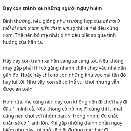
Dạy con tránh xa những người nguy hiểm
Bình thường, nếu giống như trường hợp của
bé trai 9
tuổi bị nam thanh niên chém lún sọ
thì cả hai đều cùng
xóm. Thế nên bố mẹ nhất định đều biết sơ qua tình
huống của hắn ta.
Hãy dạy con tránh xa hắn càng xa càng tốt. Nếu không
may gặp phải thì cố gắng nhanh chân chạy vào nhà dân
gần đó. Hoặc hãy chỉ cho con những khu vực mà tên đó
hay lui tới. Như vậy, con sẽ có thể vui chơi nhưng vẫn
được an toàn.
Hơn nữa, mẹ cũng nên dạy con không nên đi chơi hay đi
đâu 1 mình cả. Nếu không có bố mẹ đi cùng thì ít nhất
cũng nên chơi với nhóm bạn, vì trong nhóm đó chắc
chắn sẽ có 1 anh lớn. Khi gặp những thành phần nguy
hiểm như này, tụi nhỏ sẽ biết đường mà chạy đi.