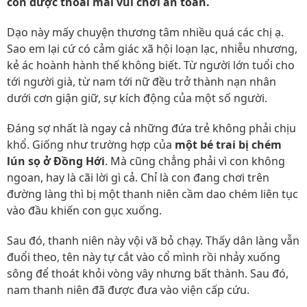
con được thoải mái vui chơi an toàn.
Dạo này mấy chuyện thương tâm nhiều quá các chị ạ.
Sao em lại cứ có cảm giác xã hội loạn lạc, nhiễu nhương,
kẻ ác hoành hành thế không biết. Từ người lớn tuổi cho
tới người già, từ nam tới nữ đều trở thành nạn nhân
dưới cơn giận giữ, sự kích động của một số người.
Đáng sợ nhất là ngay cả những đứa trẻ không phải chịu
khổ. Giống như trường hợp của
một bé trai bị chém
lún sọ ở Đồng Hới
. Mà cũng chẳng phải vì con không
ngoan, hay là cãi lời gì cả. Chỉ là con đang chơi trên
đường làng thì bị một thanh niên cầm dao chém liên tục
vào đầu khiến con gục xuống.
Sau đó, thanh niên này vội vã bỏ chạy. Thấy dân làng vẫn
đuổi theo, tên này tự cắt vào cổ mình rồi nhảy xuống
sông để thoát khỏi vòng vây nhưng bất thành. Sau đó,
nam thanh niên đã được đưa vào viện cấp cứu.