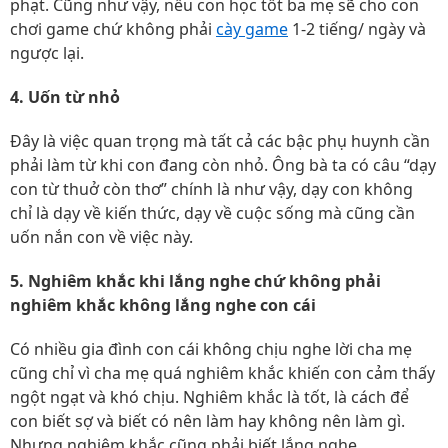
phạt. Cũng như vậy, nếu con học tốt ba mẹ sẽ cho con
chơi game chứ không phải
cày game
1-2 tiếng/ ngày và
ngược lại.
4. Uốn từ nhỏ
Đây là việc quan trọng mà tất cả các bậc phụ huynh cần
phải làm từ khi con đang còn nhỏ. Ông bà ta có câu “dạy
con từ thuở còn thơ” chính là như vậy, dạy con không
chỉ là dạy về kiến thức, dạy về cuộc sống mà cũng cần
uốn nắn con về việc này.
5. Nghiêm khắc khi lắng nghe chứ không phải
nghiêm khắc không lắng nghe con cái
Có nhiều gia đình con cái không chịu nghe lời cha mẹ
cũng chỉ vì cha mẹ quá nghiêm khắc khiến con cảm thấy
ngột ngạt và khó chịu. Nghiêm khắc là tốt, là cách để
con biết sợ và biết có nên làm hay không nên làm gì.
Nhưng nghiêm khắc cũng phải biết lắng nghe.