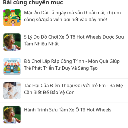
Bài cùng chuyên mục
Mặc Áo Dài cả ngày mà vẫn thoải mái, chị em
công sở/giáo viên bơi hết vào đây nhé!
5 Lý Do Đồ Chơi Xe Ô Tô Hot Wheels Được Sưu
Tầm Nhiều Nhất
Đồ Chơi Lắp Ráp Công Trình - Món Quà Giúp
Trẻ Phát Triển Tư Duy Và Sáng Tạo
Tác Hại Của Điện Thoại Đối Với Trẻ Em - Ba Mẹ
Cần Biết Để Bảo Vệ Con
Hành Trình Sưu Tầm Xe Ô Tô Hot Wheels