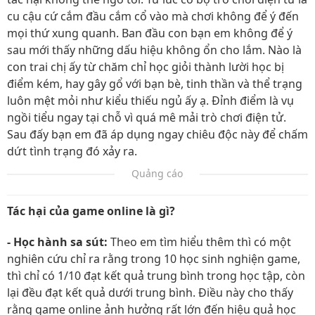
cu cậu cứ cắm đầu cắm cổ vào mà chơi không để ý đến
mọi thứ xung quanh. Ban đầu con bạn em không để ý
sau mới thấy những dấu hiệu không ổn cho lắm. Nào là
con trai chị ấy từ chăm chỉ học giỏi thành lười học bị
điểm kém, hay gây gổ với bạn bè, tinh thần và thể trạng
luôn mệt mỏi như kiểu thiếu ngủ ấy ạ. Đỉnh điểm là vụ
ngồi tiểu ngay tại chỗ vì quá mê mải trò chơi điện tử.
Sau đấy bạn em đã áp dụng ngay chiêu độc này để chấm
dứt tình trạng đó xảy ra.
Quảng cáo
Tác hại của game online là gì?
- Học hành sa sút:
Theo em tìm hiểu thêm thì có một
nghiên cứu chỉ ra rằng trong 10 học sinh nghiện game,
thì chỉ có 1/10 đạt kết quả trung bình trong học tập, còn
lại đều đạt kết quả dưới trung bình. Điều này cho thấy
rằng game online ảnh hưởng rất lớn đến hiệu quả học