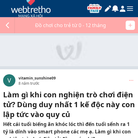
Đồ chơi cho trẻ từ 0 - 12 tháng
vitamin_sunshine09
V
8 năm trước
Làm gì khi con nghiện trò chơi điện
tử? Dùng duy nhất 1 kế độc này con
lập tức vào quy củ
Hết cái tuổi biếng ăn khóc lóc thì đến tuổi sểnh ra 1
tý là dính vào smart phone các mẹ ạ. Làm gì khi con