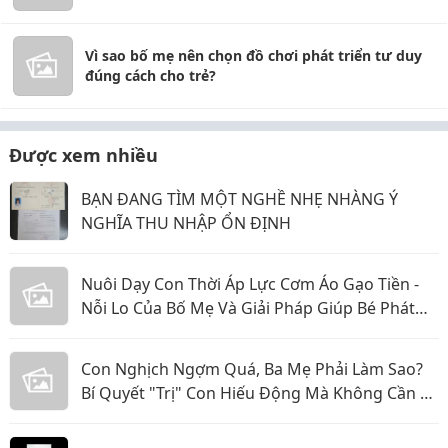
Vì sao bố mẹ nên chọn đồ chơi phát triển tư duy
đúng cách cho trẻ?
Được xem nhiều
BẠN ĐANG TÌM MỘT NGHỀ NHẸ NHÀNG Ý
NGHĨA THU NHẬP ỔN ĐỊNH
Nuôi Dạy Con Thời Áp Lực Cơm Áo Gạo Tiền -
Nỗi Lo Của Bố Mẹ Và Giải Pháp Giúp Bé Phát
Triển Toàn Diện
Con Nghịch Ngợm Quá, Ba Mẹ Phải Làm Sao?
Bí Quyết "Trị" Con Hiếu Động Mà Không Cần La
Hét