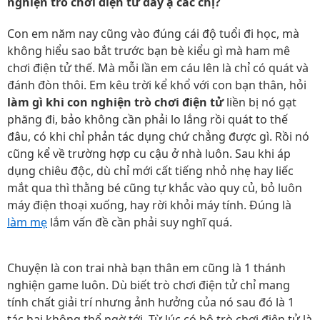
nghiện trò chơi điện tử đây ạ các chị?
Con em năm nay cũng vào đúng cái độ tuổi đi học, mà
không hiểu sao bắt trước bạn bè kiểu gì mà ham mê
chơi điện tử thế. Mà mỗi lần em cáu lên là chỉ có quát và
đánh đòn thôi. Em kêu trời kể khổ với con bạn thân, hỏi
làm gì khi con nghiện trò chơi điện tử
liền bị nó gạt
phăng đi, bảo không cần phải lo lắng rồi quát to thế
đâu, có khi chỉ phản tác dụng chứ chẳng được gì. Rồi nó
cũng kể về trường hợp cu cậu ở nhà luôn. Sau khi áp
dụng chiêu độc, dù chỉ mới cất tiếng nhỏ nhẹ hay liếc
mắt qua thì thằng bé cũng tự khắc vào quy củ, bỏ luôn
máy điện thoại xuống, hay rời khỏi máy tính. Đúng là
làm mẹ
lắm vấn đề cần phải suy nghĩ quá.
Chuyện là con trai nhà bạn thân em cũng là 1 thánh
nghiện game luôn. Dù biết trò chơi điện tử chỉ mang
tính chất giải trí nhưng ảnh hưởng của nó sau đó là 1
tác hại không thể ngờ tới. Từ lúc có bộ trò chơi điện tử là