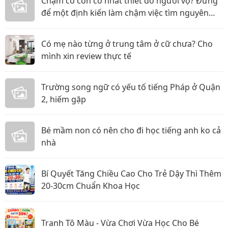
Chậm có con có nhất thiết do người vợ? Đừng
để một định kiến làm chậm việc tìm nguyên
nhân
Có mẹ nào từng ở trung tâm ở cữ chưa? Cho
mình xin review thực tế
Trường song ngữ có yếu tố tiếng Pháp ở Quận
2, hiếm gặp
Bé mầm non có nên cho đi học tiếng anh ko cả
nhà
Bí Quyết Tăng Chiều Cao Cho Trẻ Dậy Thì Thêm
20-30cm Chuẩn Khoa Học
Tranh Tô Màu - Vừa Chơi Vừa Học Cho Bé