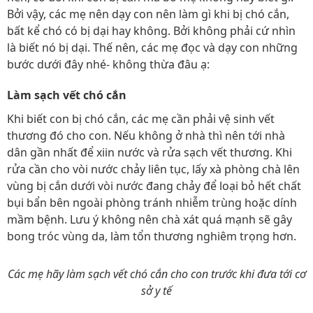
Bởi vậy, các mẹ nên dạy con nên làm gì khi bị chó cắn,
bất kể chó có bị dại hay không. Bởi không phải cứ nhìn
là biết nó bị dại. Thế nên, các mẹ đọc và dạy con những
bước dưới đây nhé- không thừa đâu ạ:
Làm sạch vết chó cắn
Khi biết con bị chó cắn, các mẹ cần phải vệ sinh vết
thương đó cho con. Nếu không ở nhà thì nên tới nhà
dân gần nhất để xiin nước và rửa sạch vết thương. Khi
rửa cần cho vòi nước chảy liên tục, lấy xà phòng chà lên
vùng bị cắn dưới vòi nước đang chảy để loại bỏ hết chất
bụi bẩn bên ngoài phòng tránh nhiễm trùng hoặc dính
mầm bệnh. Lưu ý không nên chà xát quá mạnh sẽ gây
bong tróc vùng da, làm tổn thương nghiêm trọng hơn.
Các mẹ hãy làm sạch vết chó cắn cho con trước khi đưa tới cơ
sở y tế