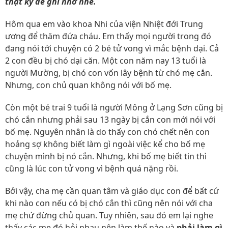
thật kỹ để ghi nhớ nhé.
Hôm qua em vào khoa Nhi của viện Nhiệt đới Trung
ương để thăm đứa cháu. Em thấy mọi người trong đó
đang nói tới chuyện có 2 bé tử vong vì mắc bệnh dại. Cả
2 con đều bị chó dại căn. Một con năm nay 13 tuổi là
người Mường, bị chó con vốn lây bệnh từ chó mẹ cắn.
Nhưng, con chủ quan không nói với bố mẹ.
Còn một bé trai 9 tuổi là người Mông ở Lạng Sơn cũng bị
chó cắn nhưng phải sau 13 ngày bị cắn con mới nói với
bố mẹ. Nguyên nhân là do thấy con chó chết nên con
hoảng sợ không biết làm gì ngoài việc kể cho bố mẹ
chuyện mình bị nó cắn. Nhưng, khi bố mẹ biết tin thì
cũng là lúc con tử vong vì bệnh quá nặng rồi.
Bởi vậy, cha mẹ cần quan tâm và giáo dục con để bất cứ
khi nào con nếu có bị chó cắn thì cũng nên nói với cha
mẹ chứ đừng chủ quan. Tuy nhiên, sau đó em lại nghe
thấy các mẹ đó hỏi nhau nên làm thế nào và
phải
làm gì