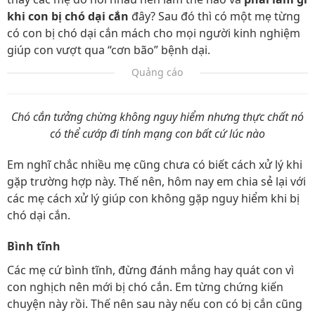
khi con bị chó dại cắn
đây? Sau đó thì có một mẹ từng
có con bị chó dại cắn mách cho mọi người kinh nghiệm
giúp con vượt qua “cơn bão” bệnh dại.
Quảng cáo
Chó cắn tưởng chừng không nguy hiểm nhưng thực chất nó
có thể cướp đi tính mạng con bất cứ lúc nào
Em nghĩ chắc nhiều mẹ cũng chưa có biết cách xử lý khi
gặp trường hợp này. Thế nên, hôm nay em chia sẻ lại với
các mẹ cách xử lý giúp con không gặp nguy hiểm khi bị
chó dại cắn.
Bình tĩnh
Các mẹ cứ bình tĩnh, đừng đánh mắng hay quát con vì
con nghịch nên mới bị chó cắn. Em từng chứng kiến
chuyện này rồi. Thế nên sau này nếu con có bị cắn cũng