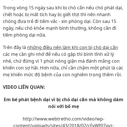
Trong vòng 15 ngày sau khi bị chó cắn nếu chó phát dại,
chết hoặc bị mất tích hay bị giết thịt thì nên nhanh
chóng đưa trẻ đi tiêm vắc - xin phòng dại. Còn sau 15
ngày, nếu chó khỏe mạnh bình thường, không cần đi
tiêm phòng dại nữa.
Trên đây là
những điều nên làm khi con bị chó dại cắn
các mẹ cần ghi nhớ để nếu có gặp thì bình tĩnh xử lý
nhé, chứ đừng vì 1 phút nóng giận mà đánh mắng con
khiến con sợ hãi. Hơn nữa, chỉ cần chậm một phút là các
mẹ khiến mức độ bệnh của con nghiêm trọng thêm rồi.
VIDEO LIÊN QUAN:
Em bé phát bệnh dại vì bị chó dại cắn mà không dám
nói với bố mẹ
http://www.webtretho.com/video/wp-
content/uploads/sites/43/2018/02/cFvWf07xvz-