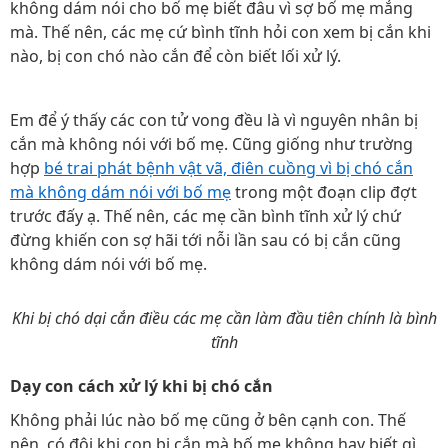
không dám nói cho bố mẹ biết đâu vì sợ bố mẹ mắng
mà. Thế nên, các mẹ cứ bình tĩnh hỏi con xem bị cắn khi
nào, bị con chó nào cắn để còn biết lối xử lý.
Em để ý thấy các con tử vong đều là vì nguyên nhân bị
cắn mà không nói với bố mẹ. Cũng giống như trường
hợp
bé trai phát bệnh vật vã, điên cuồng vì bị chó cắn
mà không dám nói với bố mẹ
trong một đoạn clip đợt
trước đấy ạ. Thế nên, các mẹ cần bình tĩnh xử lý chứ
đừng khiến con sợ hãi tới nỗi lần sau có bị cắn cũng
không dám nói với bố mẹ.
Khi bị chó dại cắn điều các mẹ cần làm đầu tiên chính là bình
tĩnh
Dạy con cách xử lý khi bị chó cắn
Không phải lúc nào bố mẹ cũng ở bên cạnh con. Thế
nên, có đôi khi con bị cắn mà bố mẹ không hay biết gì.