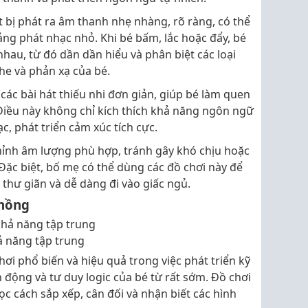
t bị phát ra âm thanh nhẹ nhàng, rõ ràng, có thể
ảng phát nhạc nhỏ. Khi bé bấm, lắc hoặc đẩy, bé
hau, từ đó dần dần hiểu và phân biệt các loại
e và phản xạ của bé.
các bài hát thiếu nhi đơn giản, giúp bé làm quen
. Điều này không chỉ kích thích khả năng ngôn ngữ
, phát triển cảm xúc tích cực.
chỉnh âm lượng phù hợp, tránh gây khó chịu hoặc
 Đặc biệt, bố mẹ có thể dùng các đồ chơi này để
 thư giãn và dễ dàng đi vào giấc ngủ.
chồng
ả năng tập trung
ơi phổ biến và hiệu quả trong việc phát triển kỹ
 động và tư duy logic của bé từ rất sớm. Đồ chơi
ọc cách sắp xếp, cân đối và nhận biết các hình