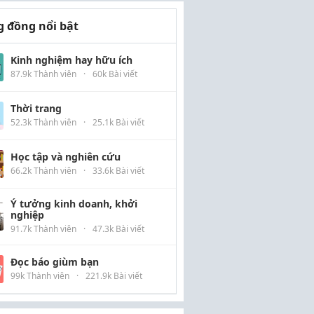
 đồng nổi bật
Kinh nghiệm hay hữu ích
87.9k Thành viên
·
60k Bài viết
Thời trang
52.3k Thành viên
·
25.1k Bài viết
Học tập và nghiên cứu
66.2k Thành viên
·
33.6k Bài viết
Ý tưởng kinh doanh, khởi
nghiệp
91.7k Thành viên
·
47.3k Bài viết
Đọc báo giùm bạn
99k Thành viên
·
221.9k Bài viết