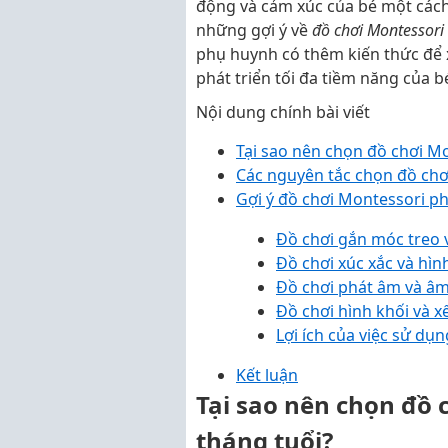
động và cảm xúc của bé một cách 
những gợi ý về
đồ chơi Montessori
phụ huynh có thêm kiến thức để 
phát triển tối đa tiềm năng của b
Nội dung chính bài viết
Tại sao nên chọn đồ chơi Mo
Các nguyên tắc chọn đồ chơ
Gợi ý đồ chơi Montessori ph
Đồ chơi gắn móc treo v
Đồ chơi xúc xắc và hì
Đồ chơi phát âm và â
Đồ chơi hình khối và 
Lợi ích của việc sử dụ
Kết luận
Tại sao nên chọn đồ 
tháng tuổi?