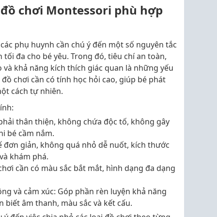
 đồ chơi Montessori phù hợp
, các phụ huynh cần chú ý đến một số nguyên tắc
h tối đa cho bé yêu. Trong đó, tiêu chí an toàn,
o và khả năng kích thích giác quan là những yếu
đồ chơi cần có tính học hỏi cao, giúp bé phát
ột cách tự nhiên.
ính:
u phải thân thiện, không chứa độc tố, không gây
hi bé cầm nắm.
kế đơn giản, không quá nhỏ dễ nuốt, kích thước
và khám phá.
chơi cần có màu sắc bắt mắt, hình dạng đa dạng
ộng và cảm xúc: Góp phần rèn luyện khả năng
n biết âm thanh, màu sắc và kết cấu.
 ý đến việc chia nhỏ các loại đồ chơi theo từng