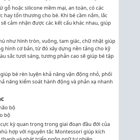
từ gỗ hoặc silicone mềm mại, an toàn, có các
c hay tổn thương cho bé. Khi bé cầm nắm, lắc
 sẽ cảm nhận được các kết cấu khác nhau, giúp
ú như hình tròn, vuông, tam giác, chữ nhật giúp
ng hình cơ bản, từ đó xây dựng nền tảng cho kỹ
àu sắc tươi sáng, tương phản cao sẽ giúp bé tập
 giúp bé rèn luyện khả năng vận động nhỏ, phối
khả năng kiểm soát hành động và phản xạ nhanh
ạc
ão bộ
 cực kỳ quan trọng trong giai đoạn đầu đời của
phù hợp với nguyên tắc Montessori giúp kích
 thanh và phát triển ngôn ngữ tự nhiên.