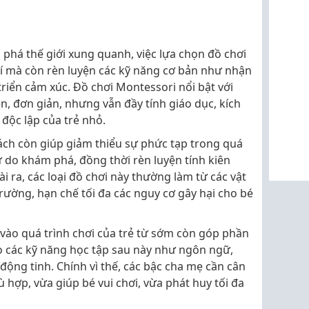
phá thế giới xung quanh, việc lựa chọn đồ chơi
rí mà còn rèn luyện các kỹ năng cơ bản như nhận
triển cảm xúc. Đồ chơi Montessori nổi bật với
, đơn giản, nhưng vẫn đầy tính giáo dục, kích
 độc lập của trẻ nhỏ.
ch còn giúp giảm thiểu sự phức tạp trong quá
tự do khám phá, đồng thời rèn luyện tính kiên
 ra, các loại đồ chơi này thường làm từ các vật
 trường, hạn chế tối đa các nguy cơ gây hại cho bé
 vào quá trình chơi của trẻ từ sớm còn góp phần
 các kỹ năng học tập sau này như ngôn ngữ,
động tinh. Chính vì thế, các bậc cha mẹ cần cân
ợp, vừa giúp bé vui chơi, vừa phát huy tối đa