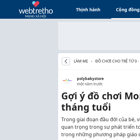
Thịnh hành
Cộng đồng
LÀM MẸ
ĐỒ CHƠI CHO TRẺ TỪ 0 
polybabystore
một năm trước
Gợi ý đồ chơi Mo
tháng tuổi
Trong giai đoạn đầu đời của bé, v
quan trọng trong sự phát triển t
trong những phương pháp giáo dục