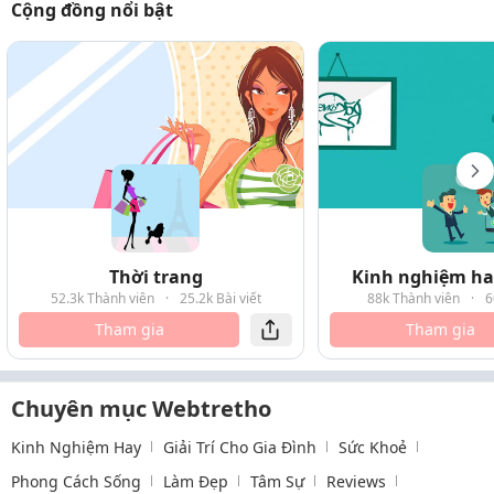
Cộng đồng nổi bật
Thời trang
Kinh nghiệm hay
52.3k Thành viên
·
25.2k Bài viết
88k Thành viên
·
6
Tham gia
Tham gia
Chuyên mục Webtretho
Kinh Nghiệm Hay
Giải Trí Cho Gia Đình
Sức Khoẻ
Phong Cách Sống
Làm Đẹp
Tâm Sự
Reviews