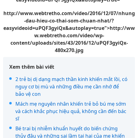
http://www.webtretho.com/video/2016/12/07/nhung
-dau-hieu-co-thai-som-chuan-nhat/?
easyvideoid=uPQF3gyiQx&autoplay=true">
http://ww
w.webtretho.com/video/wp-
content/uploads/sites/43/2016/12/uPQF3gyiQx-
480x270.jpg
Xem thêm bài viết
2 trẻ bị dị dạng mạch thần kinh khiến mắt lồi, có
nguy cơ bị mù và những điều mẹ cần nhớ để
bảo vệ con
Mách mẹ nguyên nhân khiến trẻ bỏ bú mẹ sớm
và cách khắc phục hiệu quả, không cần đến bác
sĩ
Bé trai bị nhiễm khuẩn huyết do biến chứng
thủy đậu và những sai lầm tai hại của mẹ khiến