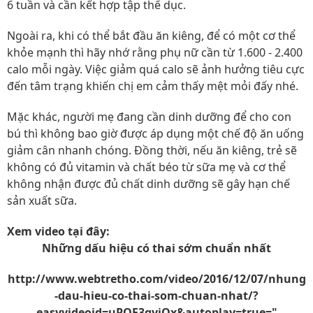
6 tuần và cần kết hợp tập thể dục.
Ngoài ra, khi có thể bắt đầu ăn kiêng, để có một cơ thể
khỏe mạnh thì hãy nhớ rằng phụ nữ cần từ 1.600 - 2.400
calo mỗi ngày. Việc giảm quá calo sẽ ảnh hưởng tiêu cực
đến tâm trạng khiến chị em cảm thấy mệt mỏi đấy nhé.
Mặc khác, người mẹ đang cần dinh dưỡng để cho con
bú thì không bao giờ được áp dụng một chế độ ăn uống
giảm cân nhanh chóng. Đồng thời, nếu ăn kiêng, trẻ sẽ
không có đủ vitamin và chất béo từ sữa mẹ và cơ thể
không nhận được đủ chất dinh dưỡng sẽ gây hạn chế
sản xuất sữa.
Xem video tại đây:
Những dấu hiệu có thai sớm chuẩn nhất
http://www.webtretho.com/video/2016/12/07/nhung
-dau-hieu-co-thai-som-chuan-nhat/?
easyvideoid=uPQF3gyiQx&autoplay=true="