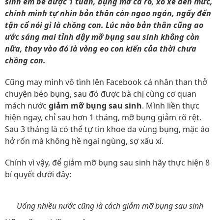
sinh em bé được 1 tuần, bụng mỡ cả rổ, xồ xề đến mức,
chính mình tự nhìn bản thân còn ngao ngán, ngấy đến
tận cổ nói gì là chồng con. Lúc nào bản thân cũng ao
ước sáng mai tỉnh dậy mỡ bụng sau sinh không còn
nữa, thay vào đó là vòng eo con kiến của thời chưa
chồng con.
Cũng may mình vô tình lên Facebook cá nhân than thở
chuyện béo bụng, sau đó được bà chị cùng cơ quan
mách nước
giảm mỡ bụng sau sinh
. Mình liền thực
hiện ngay, chỉ sau hơn 1 tháng, mỡ bụng giảm rõ rệt.
Sau 3 tháng là có thể tự tin khoe da vùng bụng, mặc áo
hở rốn mà không hề ngại ngùng, sợ xấu xí.
Chính vì vậy, để giảm mỡ bụng sau sinh hãy thực hiện 8
bí quyết dưới đây:
Uống nhiều nước cũng là cách giảm mỡ bụng sau sinh