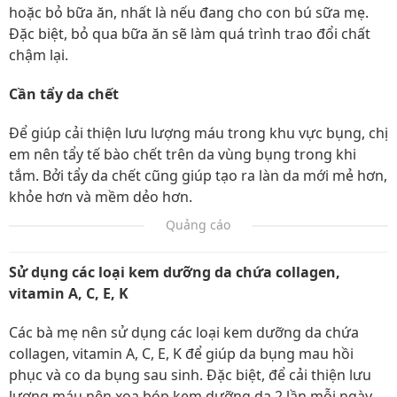
hoặc bỏ bữa ăn, nhất là nếu đang cho con bú sữa mẹ.
Đặc biệt, bỏ qua bữa ăn sẽ làm quá trình trao đổi chất
chậm lại.
Cần tẩy da chết
Để giúp cải thiện lưu lượng máu trong khu vực bụng, chị
em nên tẩy tế bào chết trên da vùng bụng trong khi
tắm. Bởi tẩy da chết cũng giúp tạo ra làn da mới mẻ hơn,
khỏe hơn và mềm dẻo hơn.
Quảng cáo
Sử dụng các loại kem dưỡng da chứa collagen,
vitamin A, C, E, K
Các bà mẹ nên sử dụng các loại kem dưỡng da chứa
collagen, vitamin A, C, E, K để giúp da bụng mau hồi
phục và co da bụng sau sinh. Đặc biệt, để cải thiện lưu
lượng máu nên xoa bóp kem dưỡng da 2 lần mỗi ngày.