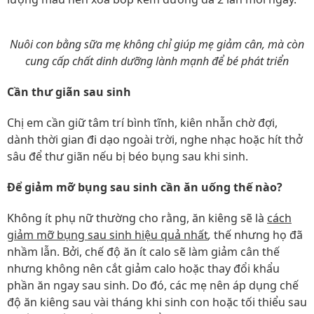
Nuôi con bằng sữa mẹ không chỉ giúp mẹ giảm cân, mà còn
cung cấp chất dinh dưỡng lành mạnh để bé phát triển
Cần thư giãn sau sinh
Chị em cần giữ tâm trí bình tĩnh, kiên nhẫn chờ đợi,
dành thời gian đi dạo ngoài trời, nghe nhạc hoặc hít thở
sâu để thư giãn nếu bị béo bụng sau khi sinh.
Để giảm mỡ bụng sau sinh cần ăn uống thế nào?
Không ít phụ nữ thường cho rằng, ăn kiêng sẽ là
cách
giảm mỡ bụng sau sinh hiệu quả nhất
,
thế nhưng họ đã
nhầm lẫn. Bởi, chế độ ăn ít calo sẽ làm giảm cân thế
nhưng không nên cắt giảm calo hoặc thay đổi khẩu
phần ăn ngay sau sinh. Do đó, các mẹ nên áp dụng chế
độ ăn kiêng sau vài tháng khi sinh con hoặc tối thiểu sau