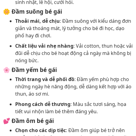
sinh nhật, lễ hội, cưới hỏi.
🌼 Đầm suông bé gái
Thoải mái, dễ chịu
: Đầm suông với kiểu dáng đơn
giản và thoáng mát, lý tưởng cho bé đi học, dạo
phố hay đi chơi.
Chất liệu vải nhẹ nhàng
: Vải cotton, thun hoặc vải
đũi dễ chịu cho bé hoạt động cả ngày mà không bị
nóng bức.
🌸 Đầm yếm bé gái
Thời trang và dễ phối đồ
: Đầm yếm phù hợp cho
những ngày hè năng động, dễ dàng kết hợp với áo
thun, áo sơ mi.
Phong cách dễ thương
: Màu sắc tươi sáng, họa
tiết vui nhộn làm bé thêm đáng yêu.
💕 Đầm ôm bé gái
Chọn cho các dịp tiệc
: Đầm ôm giúp bé trở nên