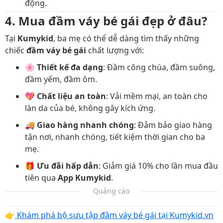
động.
4. Mua đầm váy bé gái đẹp ở đâu?
Tại
Kumykid
, ba mẹ có thể dễ dàng tìm thấy những
chiếc
đầm váy bé gái
chất lượng với:
🌸
Thiết kế đa dạng
: Đầm công chúa, đầm suông,
đầm yếm, đầm ôm.
💖
Chất liệu an toàn
: Vải mềm mại, an toàn cho
làn da của bé, không gây kích ứng.
🚚
Giao hàng nhanh chóng
: Đảm bảo giao hàng
tận nơi, nhanh chóng, tiết kiệm thời gian cho ba
mẹ.
🎁
Ưu đãi hấp dẫn
: Giảm giá 10% cho lần mua đầu
tiên qua
App Kumykid
.
Quảng cáo
👉
Khám phá bộ sưu tập đầm váy bé gái tại Kumykid.vn