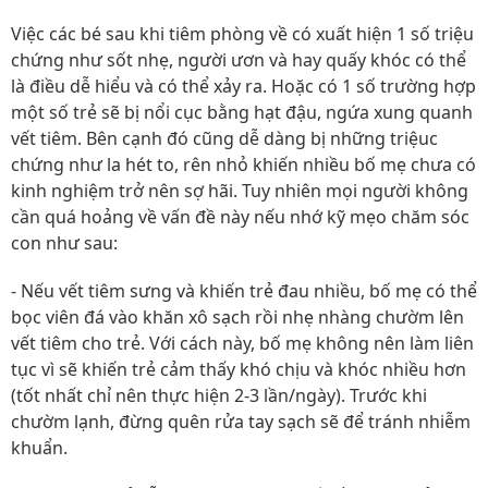
Việc các bé sau khi tiêm phòng về có xuất hiện 1 số triệu
chứng như sốt nhẹ, người ươn và hay quấy khóc có thể
là điều dễ hiểu và có thể xảy ra. Hoặc có 1 số trường hợp
một số trẻ sẽ bị nổi cục bằng hạt đậu, ngứa xung quanh
vết tiêm. Bên cạnh đó cũng dễ dàng bị những triệuc
chứng như la hét to, rên nhỏ khiến nhiều bố mẹ chưa có
kinh nghiệm trở nên sợ hãi. Tuy nhiên mọi người không
cần quá hoảng về vấn đề này nếu nhớ kỹ mẹo chăm sóc
con như sau:
- Nếu vết tiêm sưng và khiến trẻ đau nhiều, bố mẹ có thể
bọc viên đá vào khăn xô sạch rồi nhẹ nhàng chườm lên
vết tiêm cho trẻ. Với cách này, bố mẹ không nên làm liên
tục vì sẽ khiến trẻ cảm thấy khó chịu và khóc nhiều hơn
(tốt nhất chỉ nên thực hiện 2-3 lần/ngày). Trước khi
chườm lạnh, đừng quên rửa tay sạch sẽ để tránh nhiễm
khuẩn.