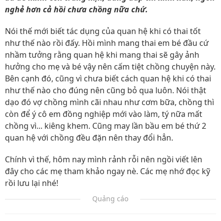
nghẻ hơn cả hồi chưa chồng nữa chứ.
Nói thế mới biết tác dụng của quan hệ khi có thai tốt
như thế nào rồi đấy. Hồi mình mang thai em bé đầu cứ
nhầm tưởng rằng quan hệ khi mang thai sẽ gây ảnh
hưởng cho mẹ và bé vậy nên cấm tiệt chồng chuyện này.
Bên cạnh đó, cũng vì chưa biết cách quan hệ khi có thai
như thế nào cho đúng nên cũng bỏ qua luôn. Nói thật
dạo đó vợ chồng mình cãi nhau như cơm bữa, chồng thì
còn để ý cô em đồng nghiệp mới vào làm, tý nữa mất
chồng vì... kiêng khem. Cũng may lần bầu em bé thứ 2
quan hệ với chồng đều đặn nên thay đổi hẳn.
Chính vì thế, hôm nay mình rảnh rỗi nên ngồi viết lên
đây cho các mẹ tham khảo ngay nè. Các mẹ nhớ đọc kỹ
rồi lưu lại nhé!
Quảng cáo