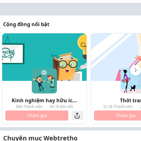
Cộng đồng nổi bật
Kinh nghiệm hay hữu íc...
Thời tr
88k Thành viên
·
60.1k Bài viết
52.3k Thành viên
·
Tham gia
Tham gia
Chuyên mục Webtretho