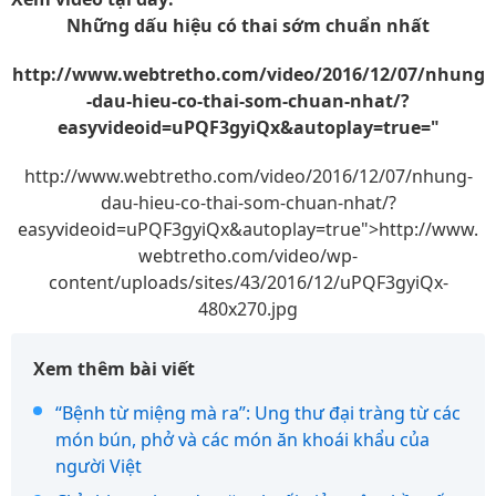
Những dấu hiệu có thai sớm chuẩn nhất
http://www.webtretho.com/video/2016/12/07/nhung
-dau-hieu-co-thai-som-chuan-nhat/?
easyvideoid=uPQF3gyiQx&autoplay=true="
http://www.webtretho.com/video/2016/12/07/nhung-
dau-hieu-co-thai-som-chuan-nhat/?
easyvideoid=uPQF3gyiQx&autoplay=true">http://www.
webtretho.com/video/wp-
content/uploads/sites/43/2016/12/uPQF3gyiQx-
480x270.jpg
Xem thêm bài viết
“Bệnh từ miệng mà ra”: Ung thư đại tràng từ các
món bún, phở và các món ăn khoái khẩu của
người Việt