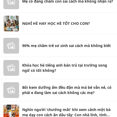
Mẹ có đang chăm con sai cách mà không nhận ra?
NGHỈ HÈ HAY HỌC HÈ TỐT CHO CON?
90% mẹ chăm trẻ sơ sinh sai cách mà không biết
Khóa học hè tiếng anh bán trú tại trường song
ngữ có tốt không?
Bôi kem dưỡng ẩm đều đặn mà má bé vẫn nẻ, có
phải e đang làm sai cách không các mẹ?
Nghìn người 'chướng mắt' khi xem cảnh một bà
mẹ dạy con cách ăn dâu tây: Con nhà lính, tính