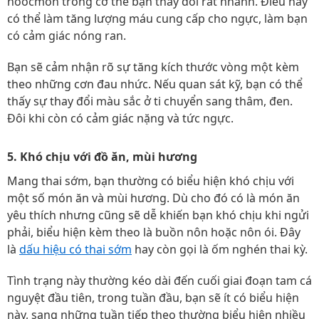
hoocmon trong cơ thể bạn thay đổi rất nhanh. Điều này
có thể làm tăng lượng máu cung cấp cho ngực, làm bạn
có cảm giác nóng ran.
Bạn sẽ cảm nhận rõ sự tăng kích thước vòng một kèm
theo những cơn đau nhức. Nếu quan sát kỹ, bạn có thể
thấy sự thay đổi màu sắc ở ti chuyển sang thâm, đen.
Đôi khi còn có cảm giác nặng và tức ngực.
5. Khó chịu với đồ ăn, mùi hương
Mang thai sớm, bạn thường có biểu hiện khó chịu với
một số món ăn và mùi hương. Dù cho đó có là món ăn
yêu thích nhưng cũng sẽ dễ khiến bạn khó chịu khi ngửi
phải, biểu hiện kèm theo là buồn nôn hoặc nôn ói. Đây
là
dấu hiệu có thai sớm
hay còn gọi là ốm nghén thai kỳ.
Tình trạng này thường kéo dài đến cuối giai đoạn tam cá
nguyệt đầu tiên, trong tuần đầu, bạn sẽ ít có biểu hiện
này, sang những tuần tiếp theo thường biểu hiện nhiều