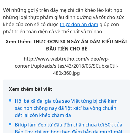
Với những gợi ý trên đây mẹ chỉ cần khéo léo kết hợp
những loại thực phẩm giàu dinh dưỡng và tốt cho sức
khỏe của con sẽ có được
thực đơn ăn dặm
giúp con
phát triển toàn diện cả về thể chất và trí não.
Xem thêm: THỰC ĐƠN 30 NGÀY ĂN DẶM KIỂU NHẬT
ĐẦU TIÊN CHO BÉ
http://www.webtretho.com/video/wp-
content/uploads/sites/43/2018/05/SCubxaCtil-
480x360.jpg
Xem thêm bài viết
Hội bà xã đại gia của sao Việt từng bị chê kém
sắc hơn chồng nay đã 'lột xác' ba vòng chuẩn
đét lại còn khéo chăm da
Bí kíp làm đẹp từ đầu đến chân chưa tới 50k của
Bảo Thy, chị em học theo đảm bảo da mướt mát