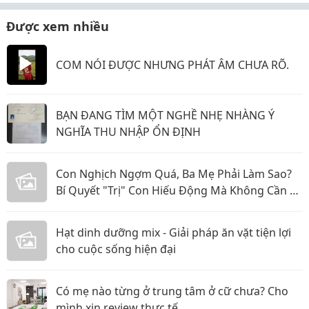
Được xem nhiều
COM NÓI ĐƯỢC NHƯNG PHÁT ÂM CHƯA RÕ.
BẠN ĐANG TÌM MỘT NGHỀ NHẸ NHÀNG Ý
NGHĨA THU NHẬP ỔN ĐỊNH
Con Nghịch Ngợm Quá, Ba Mẹ Phải Làm Sao?
Bí Quyết "Trị" Con Hiếu Động Mà Không Cần La
Hét
Hạt dinh dưỡng mix - Giải pháp ăn vặt tiện lợi
cho cuộc sống hiện đại
Có mẹ nào từng ở trung tâm ở cữ chưa? Cho
mình xin review thực tế