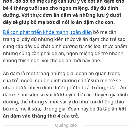
hơn, do đó bố mẹ cũng cần lưu ý về bột ăn dặm cho
bé 4 tháng tuổi sao cho ngon miệng, đầy đủ dinh
dưỡng. Với thực đơn ăn dặm và những lưu ý dưới
đây sẽ giúp bố mẹ bớt đi nỗi lo ăn dặm cho con.
Để con phát triển khỏe mạnh, toàn diện
bố mẹ cần
trang bị đầy đủ những kiến thức về ăn dặm cho trẻ sao
cung cấp đầy đủ chất dinh dưỡng từ các loại thực phẩm
nhưng cũng cần phải dễ ăn, ngon miệng để trẻ nhanh
chóng thích nghi với chế độ ăn mới này nhé.
Ăn dặm là một trong những giai đoạn ăn quan trọng
của trẻ, ngoài nguồn dinh dưỡng có từ sữa mẹ trẻ sẽ
nhận được nhiều dinh dưỡng từ thịt,cá, trứng, sữa... Ăn
dặm sẽ hơi sớm so với lời khuyên từ các chuyên gia dinh
dưỡng, thế nhưng vì một vài lý do như con không chịu
bú mẹ, mẹ ít sữa,...trong giai đoạn này bé đã tập ăn
bột
ăn dặm vào tháng thứ 4 của trẻ
.
Quảng cáo