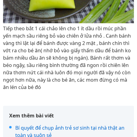
Tiếp theo bắt 1 cái chảo lên cho 1 ít dầu rồi múc phần
yến mạch sầu riêng bỏ vào chiên ở lửa nhỏ . Canh bánh
vàng thì lật lại để bánh được vàng 2 mặt , bánh chín thì
vớt ra cho bé ăn( nhớ bỏ vào giấy thấm dầu để bánh ko
bám nhiều dầu ăn sẽ không bị ngán). Bánh rất thơm và
béo ngậy, sầu riêng bình thường đã ngon rồi chiên lên
nữa thơm nứt cái nhà luôn đó mọi người đã vậy nó còn
ngọt hơn nữa, này là cho bé ăn, các mom đừng có mà
ăn lén của bé đó
Xem thêm bài viết
Bí quyết để chụp ảnh trẻ sơ sinh tại nhà thật an
toàn và suôn sẻ