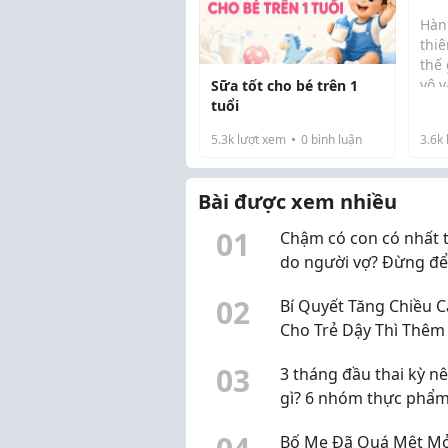
Sữa
Hàn
thi
thế
vô 
Sữa tốt cho bé trên 1
liê
tuổi
kém
5.3k
lượt xem
0
bình luận
3.6k
nhữ
dỗ 
việc
Bài được xem nhiều
giọt.
0
1
Chậm có con có nhất t
do người vợ? Đừng đ
định kiến làm chậm vi
0
2
Bí Quyết Tăng Chiều 
nguyên nhân
Cho Trẻ Dậy Thì Thêm 
30cm Chuẩn Khoa Họ
0
3
3 tháng đầu thai kỳ n
gì? 6 nhóm thực phẩm
chọn, không cần "ăn 
Bố Mẹ Đã Quá Mệt Mỏ
hai người"