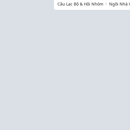
Câu Lạc Bộ & Hội Nhóm
Ngôi Nhà 
Thịnh hành
Làm Mẹ
Cộng đồng
Kinh Nghiệm Hay