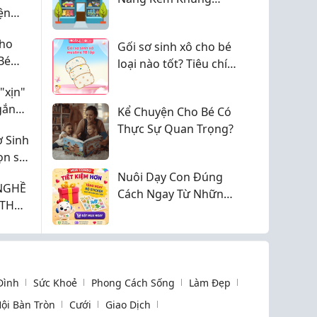
ện
Thành- LMK47
ay Đổi
Cho
Gối sơ sinh xô cho bé
Bé
loại nào tốt? Tiêu chí
lựa chọn an toàn cho
"xịn"
trẻ nhỏ
gắn
Kể Chuyện Cho Bé Có
Thực Sự Quan Trọng?
 Sinh
ọn số
Nuôi Dạy Con Đúng
NGHỀ
Cách Ngay Từ Những
Năm Đầu Đời
 Đình
Sức Khoẻ
Phong Cách Sống
Làm Đẹp
ội Bàn Tròn
Cưới
Giao Dịch