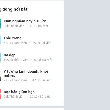
 đồng nổi bật
Kinh nghiệm hay hữu ích
88k Thành viên
·
60.1k Bài viết
Thời trang
52.3k Thành viên
·
25.2k Bài viết
Da đẹp
105.8k Thành viên
·
50.4k Bài viết
Ý tưởng kinh doanh, khởi
nghiệp
91.7k Thành viên
·
47.3k Bài viết
Đọc báo giùm bạn
99k Thành viên
·
221.9k Bài viết