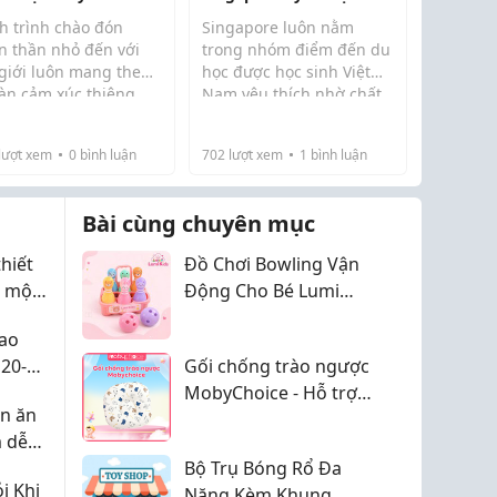
 Tốt Cho Bé
TP.HCM - Tiêu chí lựa
h trình chào đón
Singapore luôn nằm
chọn 2026
ên thần nhỏ đến với
trong nhóm điểm đến du
 giới luôn mang theo
học được học sinh Việt
vàn cảm xúc thiêng
Nam yêu thích nhờ chất
ng nhưng cũng không
lượng giáo dục quốc tế,
 phần vất vả. Từ
khoảng cách địa lý gần
lượt xem
0
bình luận
702
lượt xem
1
bình luận
ng đêm thức trắng
Việt Nam, chi phí hợp lý
dành con khóc, đến
và môi trường sống an
 tỉ mẩn vắt từng
toàn. Tuy nhiên, đ...
Bài cùng chuyên mục
..
hiết
Đồ Chơi Bowling Vận
ể một
Động Cho Bé Lumi
ệc tìm
Kids - LMK98
Cao
20-
Gối chống trào ngược
c
MobyChoice - Hỗ trợ
ên ăn
bé nằm thoải mái hơn
 dễ
sau mỗi cữ bú
cho
Bộ Trụ Bóng Rổ Đa
i Khi
Năng Kèm Khung