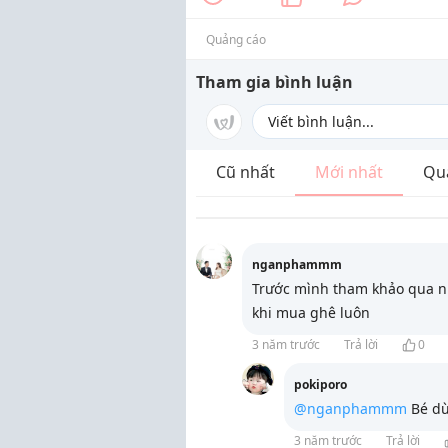
Quảng cáo
Tham gia bình luận
Cũ nhất
Mới nhất
Qu
nganphammm
Trước mình tham khảo qua nh
khi mua ghê luôn
3 năm trước
Trả lời
0
pokiporo
@nganphammm
Bé dù
3 năm trước
Trả lời