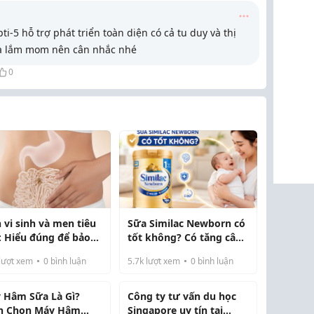
i-5 hỗ trợ phát triển toàn diện có cả tu duy và thị
mà lắm mom nên cân nhắc nhé
0
 vi sinh và men tiêu
Sữa Similac Newborn có
: Hiểu đúng để bảo
tốt không? Có tăng cân
hệ tiêu hóa hiệu quả
không? Review chi tiết
lượt xem
0
bình luận
5.7k
lượt xem
0
bình luận
cho bé
 Hâm Sữa Là Gì?
Công ty tư vấn du học
h Chọn Máy Hâm
Singapore uy tín tại