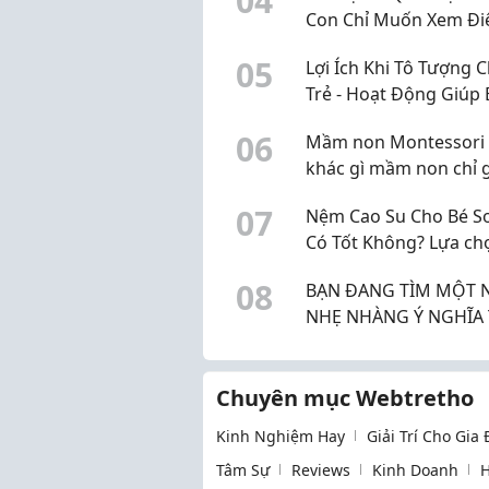
0
4
Con Chỉ Muốn Xem Đi
Thoại? Đã Đến Lúc Th
0
5
Lợi Ích Khi Tô Tượng 
Mùa Hè Của Bé
Trẻ - Hoạt Động Giúp 
Phát Triển Toàn Diện
0
6
Mầm non Montessori 
khác gì mầm non chỉ 
mác Montessori?
0
7
Nệm Cao Su Cho Bé Sơ
Có Tốt Không? Lựa ch
1 cho bé.
0
8
BẠN ĐANG TÌM MỘT 
NHẸ NHÀNG Ý NGHĨA THU
NHẬP ỔN ĐỊNH
Chuyên mục Webtretho
Kinh Nghiệm Hay
Giải Trí Cho Gia
Tâm Sự
Reviews
Kinh Doanh
H