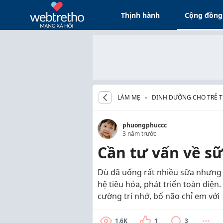
Thịnh hành
Cộng đồng
LÀM MẸ
DINH DƯỠNG CHO TRẺ TỪ
phuongphuccc
3 năm trước
Cần tư vấn về sữ
Dù đã uống rất nhiều sữa nhưng k
hệ tiêu hóa, phát triển toàn diện
cường trí nhớ, bổ não chỉ em với
1.6K
1
3