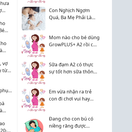
chưa
ợ
Con Nghịch Ngợm
a
Quá, Ba Mẹ Phải Làm
Cho
Sao? Bí Quyết "Trị"
Bé
Con Hiếu Động Mà
Mom nào cho bé dùng
Không Cần La Hét
Cho
GrowPLUS+ A2 rồi cho
Và
em xin ít review với ạ
, vợ
Sữa đạm A2 có thực
y từ
sự tốt hơn sữa thông
thường không các
mom?
 phụ
Em vừa nhận ra trẻ
úng
con đi chơi vui hay
bà
không nhiều khi
à
không phải do điểm
ụng
Đang cho con bú có
đến
Cao
niềng răng được
20-