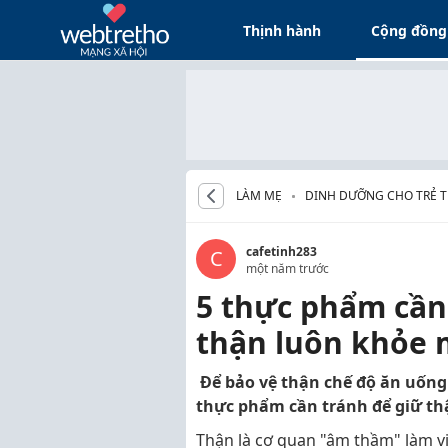
Thịnh hành
Cộng đồng
LÀM MẸ
DINH DƯỠNG CHO TRẺ TỪ
cafetinh283
C
một năm trước
5 thực phẩm cần
thận luôn khỏe
Để bảo vệ thận chế độ ăn uống đ
thực phẩm cần tránh để giữ t
Thận là cơ quan "âm thầm" làm vi