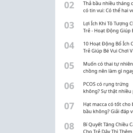
0
2
Thả bầu nhiều tháng 
có tin vui: Có thể hai v
chồng đang hiểu chư
0
3
Lợi Ích Khi Tô Tượng 
đúng
Trẻ - Hoạt Động Giúp 
Phát Triển Toàn Diện
0
4
10 Hoạt Động Bổ Ích 
Trẻ Giúp Bé Vui Chơi 
Phát Triển Kỹ Năng
0
5
Muốn có thai tự nhiên
chồng nên làm gì nga
chu kỳ này?
0
6
PCOS có rụng trứng
không? Sự thật nhiều
nữ đang hiểu chưa đ
0
7
Hạt macca có tốt cho 
bầu không? Giải đáp v
những lưu ý khi sử d
0
8
Bí Quyết Tăng Chiều 
Cho Trẻ Dậy Thì Thêm 