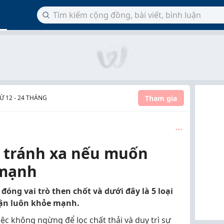
Tham gia
 12 - 24 THÁNG
 tránh xa nếu muốn
 mạnh
óng vai trò then chốt và dưới đây là 5 loại
hận luôn khỏe mạnh.
ệc không ngừng để lọc chất thải và duy trì sự