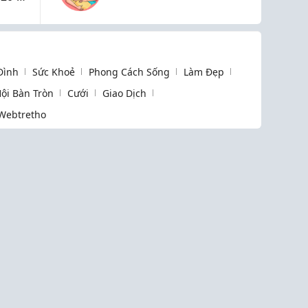
không?
c
 Đình
Sức Khoẻ
Phong Cách Sống
Làm Đẹp
ội Bàn Tròn
Cưới
Giao Dịch
Webtretho