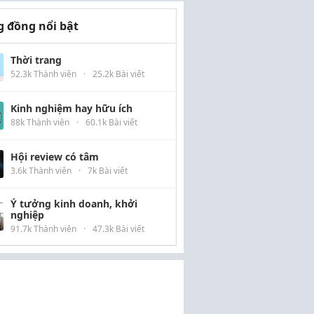
 đồng nổi bật
Thời trang
52.3k Thành viên
·
25.2k Bài viết
Kinh nghiệm hay hữu ích
88k Thành viên
·
60.1k Bài viết
Hội review có tâm
3.6k Thành viên
·
7k Bài viết
Ý tưởng kinh doanh, khởi
nghiệp
91.7k Thành viên
·
47.3k Bài viết