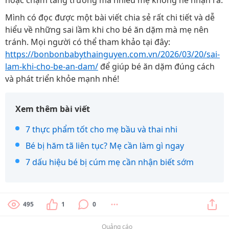
hoặc chậm tăng trưởng mà nhiều mẹ không hề nhận ra.
Mình có đọc được một bài viết chia sẻ rất chi tiết và dễ
hiểu về những sai lầm khi cho bé ăn dặm mà mẹ nên
tránh. Mọi người có thể tham khảo tại đây:
https://bonbonbabythainguyen.com.vn/2026/03/20/sai-
lam-khi-cho-be-an-dam/
để giúp bé ăn dặm đúng cách
và phát triển khỏe mạnh nhé!
Xem thêm bài viết
7 thực phẩm tốt cho mẹ bầu và thai nhi
Bé bị hăm tã liên tục? Mẹ cần làm gì ngay
7 dấu hiệu bé bị cúm mẹ cần nhận biết sớm
495
1
0
Quảng cáo