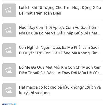
Lợi Ích Khi Tô Tượng Cho Trẻ - Hoạt Động Giúp
Bé Phát Triển Toàn Diện
Nuôi Dạy Con Thời Áp Lực Cơm Áo Gạo Tiền -
Nỗi Lo Của Bố Mẹ Và Giải Pháp Giúp Bé Phát
Triển Toàn Diện
Con Nghịch Ngợm Quá, Ba Mẹ Phải Làm Sao?
Bí Quyết "Trị" Con Hiếu Động Mà Không Cần La
Hét
Bố Mẹ Đã Quá Mệt Mỏi Khi Con Chỉ Muốn Xem
Điện Thoại? Đã Đến Lúc Thay Đổi Mùa Hè Của
Bé
Hạt macca có tốt cho bà bầu không? Lợi ích và
lưu ý khi sử dụng