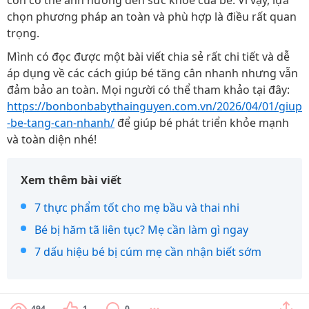
còn có thể ảnh hưởng đến sức khỏe của bé. Vì vậy, lựa
chọn phương pháp an toàn và phù hợp là điều rất quan
trọng.
Mình có đọc được một bài viết chia sẻ rất chi tiết và dễ
áp dụng về các cách giúp bé tăng cân nhanh nhưng vẫn
đảm bảo an toàn. Mọi người có thể tham khảo tại đây:
https://bonbonbabythainguyen.com.vn/2026/04/01/giup
-be-tang-can-nhanh/
để giúp bé phát triển khỏe mạnh
và toàn diện nhé!
Xem thêm bài viết
7 thực phẩm tốt cho mẹ bầu và thai nhi
Bé bị hăm tã liên tục? Mẹ cần làm gì ngay
7 dấu hiệu bé bị cúm mẹ cần nhận biết sớm
494
1
0