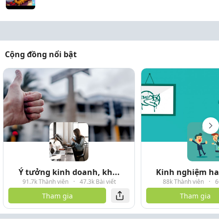
Cộng đồng nổi bật
Ý tưởng kinh doanh, kh...
Kinh nghiệm hay
91.7k Thành viên
·
47.3k Bài viết
88k Thành viên
·
6
Tham gia
Tham gia