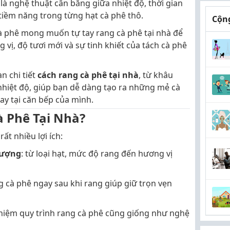
 là nghệ thuật cân bằng giữa nhiệt độ, thời gian
tiềm năng trong từng hạt cà phê thô.
Cộng
 phê mong muốn tự tay rang cà phê tại nhà để
vị, độ tươi mới và sự tinh khiết của tách cà phê
n chi tiết
cách rang cà phê tại nhà
, từ khâu
nhiệt độ, giúp bạn dễ dàng tạo ra những mẻ cà
y tại căn bếp của mình.
à Phê Tại Nhà?
ất nhiều lợi ích:
lượng
: từ loại hạt, mức độ rang đến hương vị
g cà phê ngay sau khi rang giúp giữ trọn vẹn
nghiệm quy trình rang cà phê cũng giống như nghệ