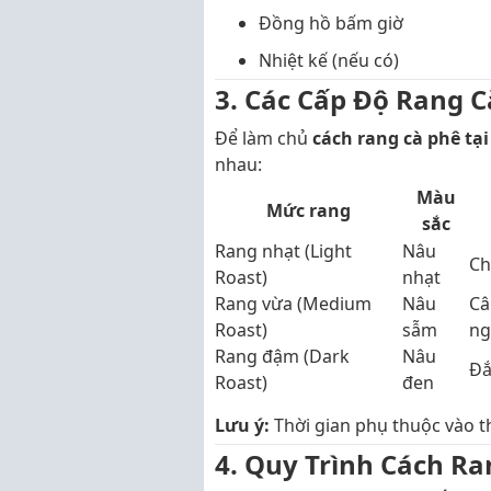
Đồng hồ bấm giờ
Nhiệt kế (nếu có)
3. Các Cấp Độ Rang 
Để làm chủ
cách rang cà phê tạ
nhau:
Màu
Mức rang
sắc
Rang nhạt (Light
Nâu
Ch
Roast)
nhạt
Rang vừa (Medium
Nâu
Câ
Roast)
sẫm
ng
Rang đậm (Dark
Nâu
Đắ
Roast)
đen
Lưu ý:
Thời gian phụ thuộc vào thi
4. Quy Trình Cách Ra