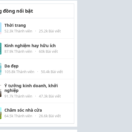
 đồng nổi bật
Thời trang
52.3k Thành viên
·
25.2k Bài viết
Kinh nghiệm hay hữu ích
87.9k Thành viên
·
60k Bài viết
Da đẹp
105.8k Thành viên
·
50.4k Bài viết
Ý tưởng kinh doanh, khởi
nghiệp
91.7k Thành viên
·
47.3k Bài viết
Chăm sóc nhà cửa
64.5k Thành viên
·
26.6k Bài viết