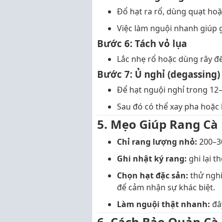
Đổ hạt ra rổ, dùng quạt hoặ
Việc làm nguội nhanh giúp g
Bước 6: Tách vỏ lụa
Lắc nhẹ rổ hoặc dùng rây để
Bước 7: Ủ nghỉ (degassing)
Để hạt nguội nghỉ trong 12–
Sau đó có thể xay pha hoặc
5. Mẹo Giúp Rang Cà
Chỉ rang lượng nhỏ:
200–30
Ghi nhật ký rang:
ghi lại t
Chọn hạt đặc sản:
thử nghi
để cảm nhận sự khác biệt.
Làm nguội thật nhanh:
đây
6. Cách Bảo Quản Cà