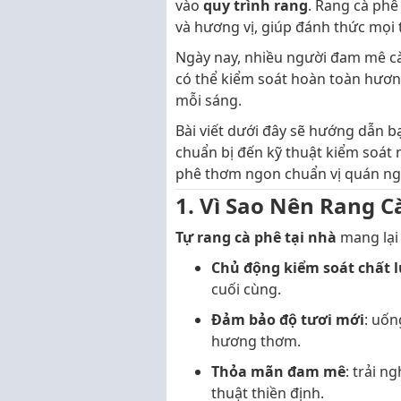
vào
quy trình rang
. Rang cà phê
và hương vị, giúp đánh thức mọi 
Ngày nay, nhiều người đam mê cà
có thể kiểm soát hoàn toàn hương 
mỗi sáng.
Bài viết dưới đây sẽ hướng dẫn bạ
chuẩn bị đến kỹ thuật kiểm soát 
phê thơm ngon chuẩn vị quán nga
1. Vì Sao Nên Rang C
Tự rang cà phê tại nhà
mang lại r
Chủ động kiểm soát chất 
cuối cùng.
Đảm bảo độ tươi mới
: uốn
hương thơm.
Thỏa mãn đam mê
: trải 
thuật thiền định.