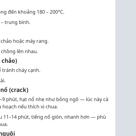
ng đến khoảng 180 – 200°C.
– trung bình.
o
 chảo hoặc máy rang.
 chồng lên nhau.
 chảo)
ể tránh cháy cạnh.
ài.
nổ (crack)
7–9 phút, hạt nổ nhẹ như bỏng ngô — lúc này cà
u hoạch nếu thích vị chua.
au 11–14 phút, tiếng nổ giòn, nhanh hơn — phù
hua.
nguội