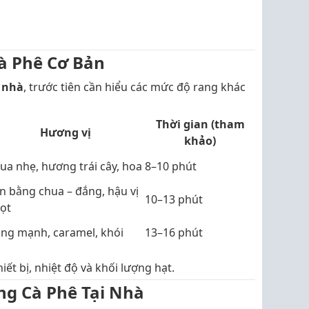
Cà Phê Cơ Bản
i nhà
, trước tiên cần hiểu các mức độ rang khác
Thời gian (tham
Hương vị
khảo)
ua nhẹ, hương trái cây, hoa
8–10 phút
n bằng chua – đắng, hậu vị
10–13 phút
ọt
ng mạnh, caramel, khói
13–16 phút
ết bị, nhiệt độ và khối lượng hạt.
ng Cà Phê Tại Nhà