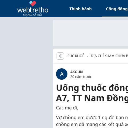
Thịnh hành
Cộng đồng
SỨC KHOẺ
ĐỊA CHỈ KHÁM CHỮA 
AKGUN
A
20 năm trước
Uống thuốc đông
A7, TT Nam Đồn
Các mẹ ơi,
Vợ chồng em được 1 người bạn 
chồng em đã mang các kết quả xé