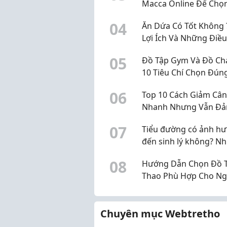
Macca Online Để Chọ
Được Sản Phẩm Chất
0
4
Ăn Dứa Có Tốt Không 
Lượng
Lợi Ích Và Những Điề
Lưu Ý
0
5
Đồ Tập Gym Và Đồ Chạ
10 Tiêu Chí Chọn Đúng
0
6
Top 10 Cách Giảm Cân
Nhanh Nhưng Vẫn Đ
Bảo Sức Khỏe
0
7
Tiểu đường có ảnh h
đến sinh lý không? N
điều nam giới nên biế
0
8
Hướng Dẫn Chọn Đồ 
Thao Phù Hợp Cho Ng
Mới Bắt Đầu 2026
Chuyên mục Webtretho