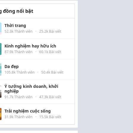
 đồng nổi bật
Thời trang
52.3k Thành viên
·
25.2k Bài viết
Kinh nghiệm hay hữu ích
87.9k Thành viên
·
60.1k Bài viết
Da đẹp
105.8k Thành viên
·
50.4k Bài viết
Ý tưởng kinh doanh, khởi
nghiệp
91.7k Thành viên
·
47.3k Bài viết
Trải nghiệm cuộc sống
31.9k Thành viên
·
15.5k Bài viết