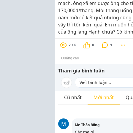
mạch, ông xã em được ông cho th
170,000d/thang. Mỗi thang uống
năm mới có kết quả nhưng cũng c
vậy thì tốn kém quá. Em muốn hỏ
của ông lang Hạnh chưa? Có kinh 
2.1K
0
1
Quảng cáo
Tham gia bình luận
Cũ nhất
Mới nhất
Qu
M
Mẹ Thảo Bống
Các mẹ ơi,