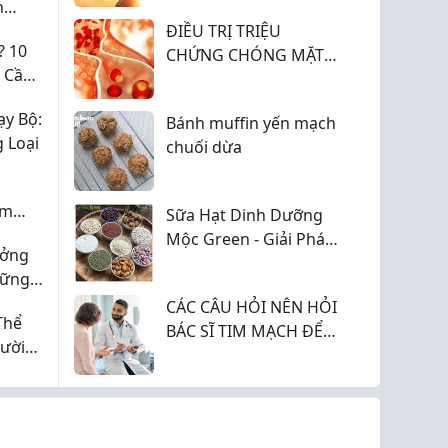
n
ĐIỀU TRỊ TRIỆU
? 10
CHỨNG CHÓNG MẶT
u Cần
KHÁC GÌ PHỤC HỒI
TIỀN ĐÌNH LÂU DÀI?
y Bộ:
Bánh muffin yến mạch
 Loại
chuối dừa
ảm
Sữa Hạt Dinh Dưỡng
Mộc Green - Giải Pháp
ưởng
Dinh Dưỡng Lành
hững
Mạnh Cho Cuộc Sống
t
CÁC CÂU HỎI NÊN HỎI
Hiện Đại
Thể
BÁC SĨ TIM MẠCH ĐỂ
ười
BẢO VỆ TRÁI TIM
KHOẺ MẠNH