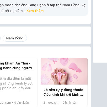
ạn mách cho ông Lang Hạnh ở tập thể Nam Đồng. Vợ
uả xét nghiệm
...
Xem thêm
Nam Đồng
ng khám An Thái -
g hành cùng người
h xương khớp
t vị đĩa đệm là một
ng những bệnh lý cột
g phổ biến, gây đau
Có nên tự ý dùng thuốc
c kéo dài, hạn chế
điều kinh khi trễ kinh ở
 không được điều trị
 động và ảnh hưởng
tuổi 40?
g phương pháp,
ng nhỏ đến chất
ượt xem
0
bình luận
21
lượt xem
0
bình luận
 có...