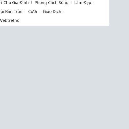
Trí Cho Gia Đình
Phong Cách Sống
Làm Đẹp
ội Bàn Tròn
Cưới
Giao Dịch
Webtretho