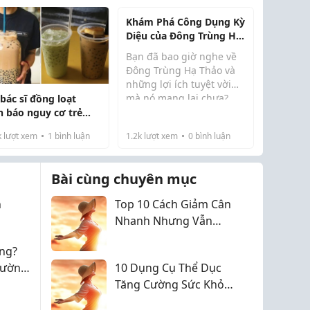
ng cuộc sống.
Khám Phá Công Dụng Kỳ
Diệu của Đông Trùng Hạ
Thảo
Bạn đã bao giờ nghe về
Đông Trùng Hạ Thảo và
những lợi ích tuyệt vời
mà nó mang lại chưa?
bác sĩ đồng loạt
Được biết đến như "viên
h báo nguy cơ trẻ
ngọc quý của thiên
g thận do uống
k
lượt xem
1
bình luận
1.2k
lượt xem
0
bình luận
nhiên", Đông Trùng Hạ
ều trà sữa
Thảo không chỉ là một
loại thảo dược mà còn l...
Bài cùng chuyên mục
h
Top 10 Cách Giảm Cân
Nhanh Nhưng Vẫn
Đảm Bảo Sức Khỏe
ng?
hường
10 Dụng Cụ Thể Dục
Tăng Cường Sức Khỏe
Và Thể Lực