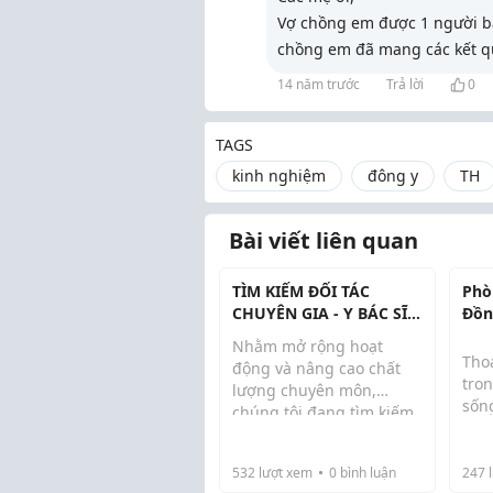
Vợ chồng em được 1 người b
chồng em đã mang các kết q
14 năm trước
Trả lời
0
TAGS
kinh nghiệm
đông y
TH
Bài viết liên quan
TÌM KIẾM ĐỐI TÁC
Phò
CHUYÊN GIA - Y BÁC SĨ
Đồn
ĐỒNG HÀNH PHÁT
bện
Nhằm mở rộng hoạt
TRIỂN DỰ ÁN
Thoá
động và nâng cao chất
tro
lượng chuyên môn,
sốn
chúng tôi đang tìm kiếm
Tư vấn chuyên môn
nhứ
các Chuyên gia, Y Bác sĩ
Nếu
vận
mong muốn hợp tác lâu
Tham gia xây dựng nội
đún
khô
532
lượt xem
0
bình luận
247
l
dài trong các lĩnh vực:
dung y ...
bệnh