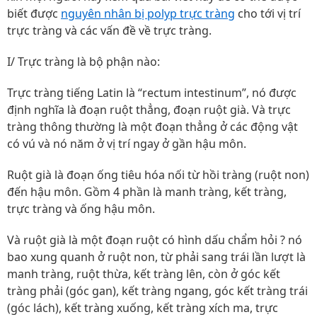
biết được
nguyên nhân bị polyp trực tràng
cho tới vị trí
trực tràng và các vấn đề về trực tràng.
I/ Trực tràng là bộ phận nào:
Trực tràng tiếng Latin là “rectum intestinum”, nó được
định nghĩa là đoạn ruột thẳng, đoạn ruột già. Và trực
tràng thông thường là một đoạn thẳng ở các động vật
có vú và nó năm ở vị trí ngay ở gần hậu môn.
Ruột già là đoạn ống tiêu hóa nối từ hồi tràng (ruột non)
đến hậu môn. Gồm 4 phần là manh tràng, kết tràng,
trực tràng và ống hậu môn.
Và ruột già là một đoạn ruột có hình dấu chẩm hỏi ? nó
bao xung quanh ở ruột non, từ phải sang trái lần lượt là
manh tràng, ruột thừa, kết tràng lên, còn ở góc kết
tràng phải (góc gan), kết tràng ngang, góc kết tràng trái
(góc lách), kết tràng xuống, kết tràng xích ma, trực