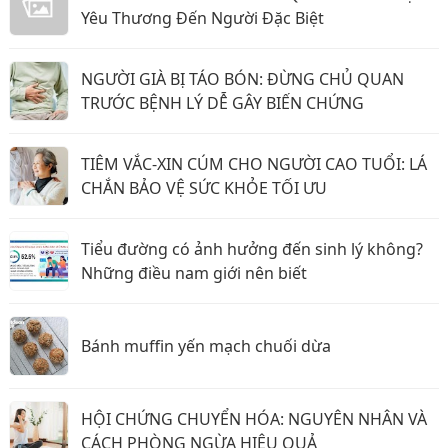
Yêu Thương Đến Người Đặc Biệt
NGƯỜI GIÀ BỊ TÁO BÓN: ĐỪNG CHỦ QUAN
TRƯỚC BỆNH LÝ DỄ GÂY BIẾN CHỨNG
TIÊM VẮC-XIN CÚM CHO NGƯỜI CAO TUỔI: LÁ
CHẮN BẢO VỆ SỨC KHỎE TỐI ƯU
Tiểu đường có ảnh hưởng đến sinh lý không?
Những điều nam giới nên biết
Bánh muffin yến mạch chuối dừa
HỘI CHỨNG CHUYỂN HÓA: NGUYÊN NHÂN VÀ
CÁCH PHÒNG NGỪA HIỆU QUẢ