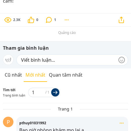
cảm!
2.3K
0
1
Quảng cáo
Tham gia bình luận
Cũ nhất
Mới nhất
Quan tâm nhất
Tìm tới
/
1
Trang bình luận
Trang 1
P
pthuy01031992
Bao giờ phòng khám mo lại ạ