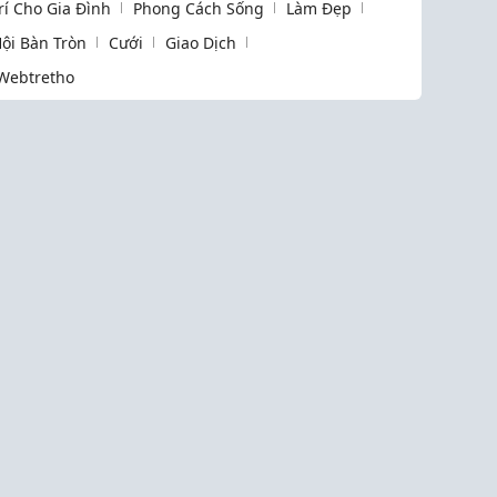
Trí Cho Gia Đình
Phong Cách Sống
Làm Đẹp
ội Bàn Tròn
Cưới
Giao Dịch
Webtretho