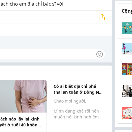
ch cho em địa chỉ bác sĩ với.
Cộng
Có ai biết địa chỉ phá
thai an toàn ở Đồng Nai
không?
Chào mọi người,
Mình đang khá rối nên
muốn hỏi kinh nghiệm
ách nào lấy lại kinh
của mọi người một chút.
yệt ở tuổi 40 không
Mình ở Đồng Nai và đang
 mẹ? Em lo quá!