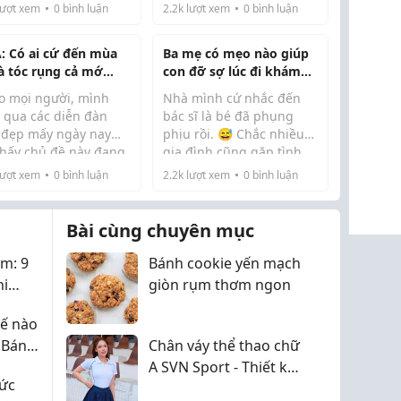
mang thai ngoài ý muốn
ượt xem
0
bình luận
2.2k
lượt xem
0
bình luận
khoảng hơn 5 tuần. Vì
điều kiện cá nhân nên
: Có ai cứ đến mùa
Ba mẹ có mẹo nào giúp
mình chưa thể giữ bé
là tóc rụng cả mớ
con đỡ sợ lúc đi khám
được, ...
ng em không? Xin
không?
o mọi người, mình
Nhà mình cứ nhắc đến
s gội đầu không rụng
t qua các diễn đàn
bác sĩ là bé đã phụng
ạ!
 đẹp mấy ngày nay
phịu rồi. 😅 Chắc nhiều
 thấy chủ đề này đang
gia đình cũng gặp tình
Mình thấy ngoài chuyện
" sình sịch luôn. Mùa
trạng giống vậy.
ượt xem
0
bình luận
2.2k
lượt xem
0
bình luận
bác sĩ khám nhẹ nhàng
đến mang theo combo
thì không gian cũng ảnh
 ám ảnh:
nắng gắt,
hưởng khá nhiều đến
i bụi, mồ hôi đầm
Bài cùng chuyên mục
tâm lý...
à kết quả là.....
m: 9
Bánh cookie yến mạch
hi
giòn rụm thơm ngon
hế nào
 Bán
Chân váy thể thao chữ
A SVN Sport - Thiết kế
sức
tôn dáng dành cho cô