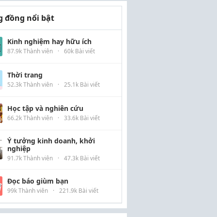
 đồng nổi bật
Kinh nghiệm hay hữu ích
87.9k Thành viên
·
60k Bài viết
Thời trang
52.3k Thành viên
·
25.1k Bài viết
Học tập và nghiên cứu
66.2k Thành viên
·
33.6k Bài viết
Ý tưởng kinh doanh, khởi
nghiệp
91.7k Thành viên
·
47.3k Bài viết
Đọc báo giùm bạn
99k Thành viên
·
221.9k Bài viết