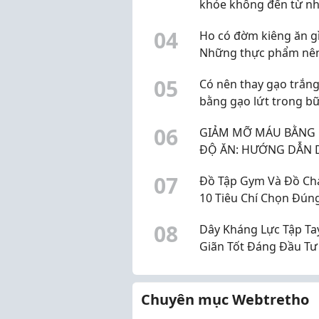
khỏe không đến từ n
điều quá đắt tiền
0
4
Ho có đờm kiêng ăn g
Những thực phẩm nê
chế
0
5
Có nên thay gạo trắn
bằng gạo lứt trong b
hằng ngày?
0
6
GIẢM MỠ MÁU BẰNG
ĐỘ ĂN: HƯỚNG DẪN 
DƯỠNG KHOA HỌC
0
7
Đồ Tập Gym Và Đồ Chạ
10 Tiêu Chí Chọn Đúng
0
8
Dây Kháng Lực Tập Ta
Giãn Tốt Đáng Đầu Tư
Chuyên mục Webtretho