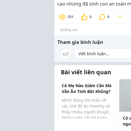
cao nhưng đã sinh con an toàn má
351
0
0
Quảng cáo
Tham gia bình luận
Bài viết liên quan
Có Mẹ Nào Giảm Cân Mà
Vẫn Ăn Tinh Bột Không?
Mình đang tìm hiểu về
các chế độ ăn healthy và
thấy nhiều người khuyên
không nên cắt bỏ hoàn
Có c
T...
toàn tinh bột mà nên lựa
ngu
chọn nguồn thực phẩm
các