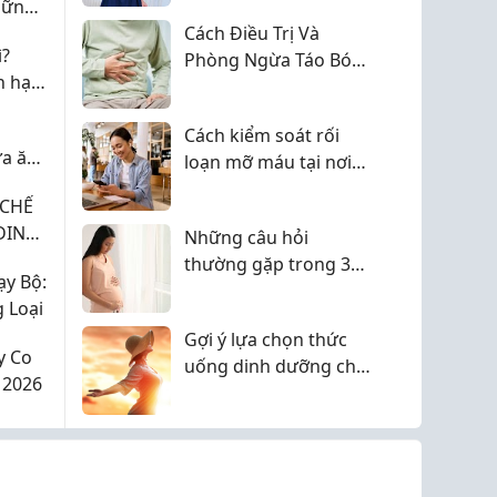
hững
nàng năng động
Cách Điều Trị Và
ì?
Phòng Ngừa Táo Bón
n hạn
Hiệu Quả
g
Cách kiểm soát rối
ữa ăn
loạn mỡ máu tại nơi
làm việc
 CHẾ
DINH
Những câu hỏi
thường gặp trong 3
y Bộ:
tháng đầu thai kỳ
 Loại
Gợi ý lựa chọn thức
y Co
uống dinh dưỡng cho
 2026
cả gia đình