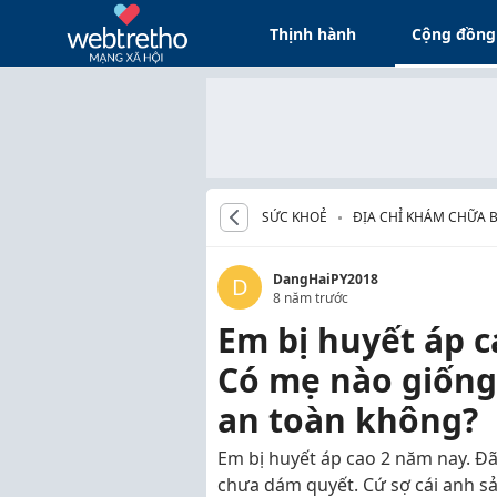
Thịnh hành
Cộng đồng
SỨC KHOẺ
ĐỊA CHỈ KHÁM CHỮA 
DangHaiPY2018
D
8 năm trước
Em bị huyết áp 
Có mẹ nào giống
an toàn không?
Em bị huyết áp cao 2 năm nay. Đ
chưa dám quyết. Cứ sợ cái anh sản