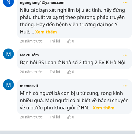
N
ngangiang1@yahoo.com
Nếu các bạn xét nghiệm bị u ác tính, hãy đừng
phẫu thuật và xạ trị theo phương pháp truyền
thống. Hãy đến bệnh viện trường đại học Y
Huế,
...
Xem thêm
20 năm trước
Trả lời
0
M
Mẹ cu Tôm
Bạn hỏi BS Loan ở Nhà số 2 tầng 2 BV K Hà Nội
20 năm trước
Trả lời
0
M
memeovit
Mình có người bà con bị u tử cung, rong kinh
nhiều quá. Mọi người có ai biết về bác sĩ chuyên
về u bướu phụ khoa giỏi ở HN
...
Xem thêm
20 năm trước
Trả lời
0