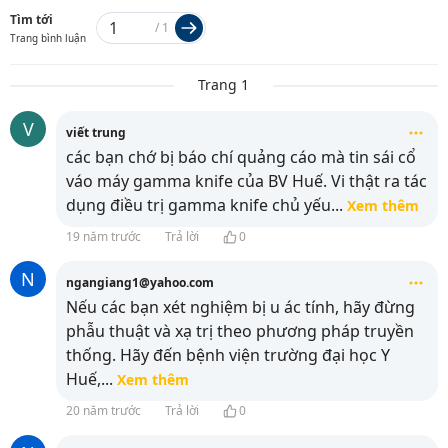
Tìm tới
/
1
Trang bình luận
Trang 1
V
viết trung
các bạn chớ bị báo chí quảng cáo mà tin sái cổ
váo máy gamma knife của BV Huế. Vi thật ra tác
dụng điều trị gamma knife chủ yếu
...
Xem thêm
19 năm trước
Trả lời
0
N
ngangiang1@yahoo.com
Nếu các bạn xét nghiệm bị u ác tính, hãy đừng
phẫu thuật và xạ trị theo phương pháp truyền
thống. Hãy đến bệnh viện trường đại học Y
Huế,
...
Xem thêm
20 năm trước
Trả lời
0