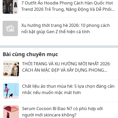
7 Outfit Áo Hoodie Phong Cách Hàn Quốc Hot
Trend 2026 Trẻ Trung, Năng Động Và Dễ Phối
Đồ
Xu hướng thời trang hè 2026: 10 phong cách
nổi bật giúp Gen Z thể hiện cá tính
Bài cùng chuyên mục
THỜI TRANG VÀ XU HƯỚNG MỚI NHẤT 2026:
CÁCH ĂN MẶC ĐẸP VÀ XÂY DỰNG PHONG
CÁCH CÁ NHÂN NĂM 2026
Chất liệu áo thun mùa hè: 5 lựa chọn đáng cân
nhắc nếu muốn mặc mát hơn
Serum Cocoon Bí Đao N7 có phù hợp với
người mới skincare không?