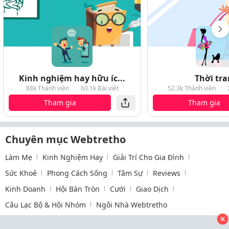
Kinh nghiệm hay hữu íc...
Thời tr
88k Thành viên
·
60.1k Bài viết
52.3k Thành viên
·
Tham gia
Tham gia
Chuyên mục Webtretho
Làm Mẹ
Kinh Nghiệm Hay
Giải Trí Cho Gia Đình
Sức Khoẻ
Phong Cách Sống
Tâm Sự
Reviews
Kinh Doanh
Hội Bàn Tròn
Cưới
Giao Dịch
Câu Lạc Bộ & Hội Nhóm
Ngôi Nhà Webtretho