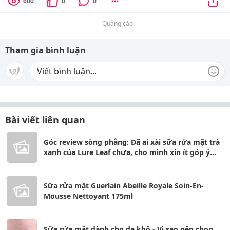
600
0
0
Quảng cáo
Tham gia bình luận
Bài viết liên quan
Góc review sòng phẳng: Đã ai xài sữa rửa mặt trà
xanh của Lure Leaf chưa, cho mình xin ít góp ý
với?
Sữa rửa mặt Guerlain Abeille Royale Soin-En-
Mousse Nettoyant 175ml
Sữa rửa mặt dành cho da khô - Vì sao nên chọn