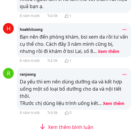
quả bạn ạ.
8 năm trước
Trả lời
1
H
hoakhituong
Bạn nên đến phòng khám, bsi xem da rồi tư vấn
cụ thể cho. Cách đây 3 năm mình cũng bị,
nhưng rồi đi khám ở bsi Lai, số 8
...
Xem thêm
8 năm trước
Trả lời
1
R
ranjoong
Da yếu thì em nên dùng dưỡng da và kết hợp
uống một số loại bổ dưỡng cho da và nội tiết
thôi.
TRước chị dùng liệu trình uống kết
...
Xem thêm
8 năm trước
Trả lời
0
Xem thêm bình luận