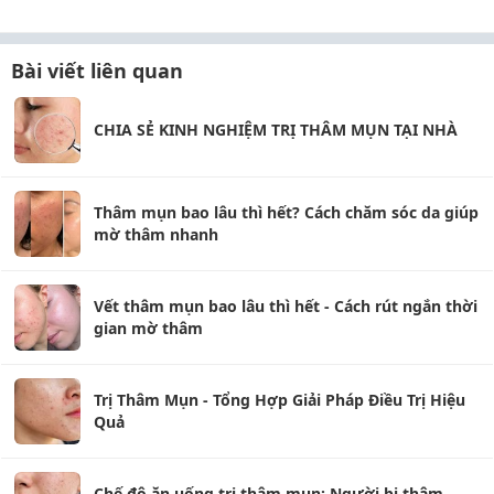
Bài viết liên quan
CHIA SẺ KINH NGHIỆM TRỊ THÂM MỤN TẠI NHÀ
Thâm mụn bao lâu thì hết? Cách chăm sóc da giúp
mờ thâm nhanh
Vết thâm mụn bao lâu thì hết - Cách rút ngắn thời
gian mờ thâm
Trị Thâm Mụn - Tổng Hợp Giải Pháp Điều Trị Hiệu
Quả
Chế độ ăn uống trị thâm mụn: Người bị thâm