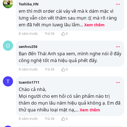
Toshiba_HN
em thì mới order cái váy về mà k dám mặc vì
lưng vẫn còn vết thâm sau mụn :(( mà rõ ràng
em đã hết mụn luwg lâu lắm
...
Xem thêm
8 năm trước
Trả lời
0
O
oanhvu256
Bạn đến Thái Anh spa xem, mình nghe nói ở đấy
công nghệ tốt mà hiệu quả phết đấy.
8 năm trước
Trả lời
0
T
tuantin1711
Chào cả nhà,
Mọi người cho em hỏi có sản phẩm nào trị
thâm do mụn lâu năm hiệu quả không ạ. Em đã
thử qua nhiều loại mặt nạ,
...
Xem thêm
8 năm trước
Trả lời
0