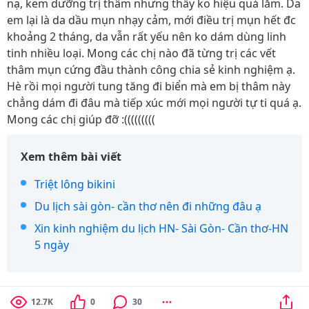
nạ, kem dưỡng trị thâm nhưng thấy ko hiệu quả lắm. Da
em lại là da dầu mụn nhạy cảm, mới điều trị mụn hết đc
khoảng 2 tháng, da vẫn rất yếu nên ko dám dùng linh
tinh nhiều loại. Mong các chị nào đã từng trị các vết
thâm mụn cứng đầu thành công chia sẻ kinh nghiệm ạ.
Hè rồi mọi người tung tăng đi biển mà em bị thâm này
chẳng dám đi đâu mà tiếp xúc mới mọi người tự ti quá ạ.
Mong các chị giúp đỡ :(((((((((
Xem thêm bài viết
Triệt lông bikini
Du lịch sài gòn- cần thơ nên đi những đâu ạ
Xin kinh nghiệm du lịch HN- Sài Gòn- Cần thơ-HN
5 ngày
12.7K
0
30