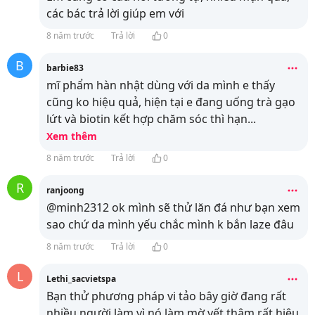
các bác trả lời giúp em với
8 năm trước
Trả lời
0
B
barbie83
mĩ phẩm hàn nhật dùng với da mình e thấy
cũng ko hiệu quả, hiện tại e đang uống trà gạo
lứt và biotin kết hợp chăm sóc thì hạn
...
Xem thêm
8 năm trước
Trả lời
0
R
ranjoong
@minh2312 ok mình sẽ thử lăn đá như bạn xem
sao chứ da mình yếu chắc mình k bắn laze đâu
8 năm trước
Trả lời
0
L
Lethi_sacvietspa
Bạn thử phương pháp vi tảo bây giờ đang rất
nhiều người làm vì nó làm mờ vết thâm rất hiệu