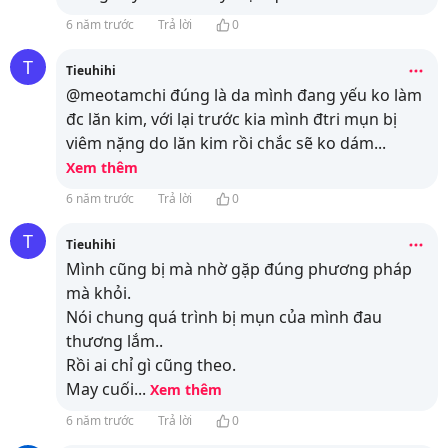
6 năm trước
Trả lời
0
T
Tieuhihi
@meotamchi đúng là da mình đang yếu ko làm
đc lăn kim, với lại trước kia mình đtri mụn bị
viêm nặng do lăn kim rồi chắc sẽ ko dám
...
Xem thêm
6 năm trước
Trả lời
0
T
Tieuhihi
Mình cũng bị mà nhờ gặp đúng phương pháp
mà khỏi.
Nói chung quá trình bị mụn của mình đau
thương lắm..
Rồi ai chỉ gì cũng theo.
May cuối
...
Xem thêm
6 năm trước
Trả lời
0