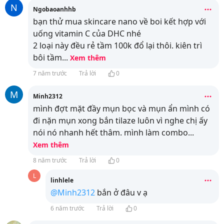
N
Ngobaoanhhb
bạn thử mua skincare nano về boi kết hợp với
uống vitamin C của DHC nhé
2 loại này đều rẻ tầm 100k đổ lại thôi. kiên trì
bôi tầm
...
Xem thêm
7 năm trước
Trả lời
0
M
Minh2312
mình đợt mặt đầy mụn bọc và mụn ẩn mình có
đi nặn mụn xong bắn tilaze luôn vì nghe chị ấy
nói nó nhanh hết thâm. mình làm combo
...
Xem thêm
8 năm trước
Trả lời
0
L
linhlele
@Minh2312
bắn ở đâu v ạ
6 năm trước
Trả lời
0