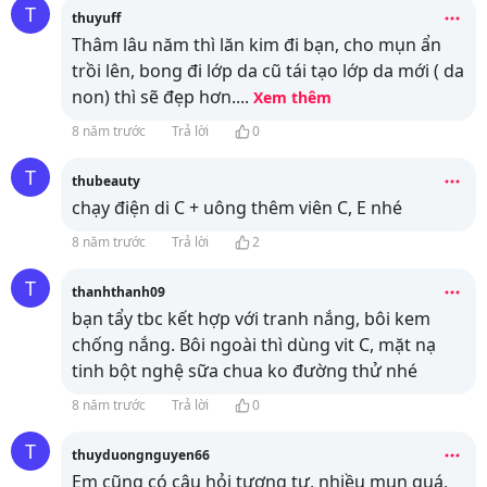
T
thuyuff
Thâm lâu năm thì lăn kim đi bạn, cho mụn ẩn
trồi lên, bong đi lớp da cũ tái tạo lớp da mới ( da
non) thì sẽ đẹp hơn.
...
Xem thêm
8 năm trước
Trả lời
0
T
thubeauty
chạy điện di C + uông thêm viên C, E nhé
8 năm trước
Trả lời
2
T
thanhthanh09
bạn tẩy tbc kết hợp với tranh nắng, bôi kem
chống nắng. Bôi ngoài thì dùng vit C, mặt nạ
tinh bột nghệ sữa chua ko đường thử nhé
8 năm trước
Trả lời
0
T
thuyduongnguyen66
Em cũng có câu hỏi tương tự, nhiều mụn quá,