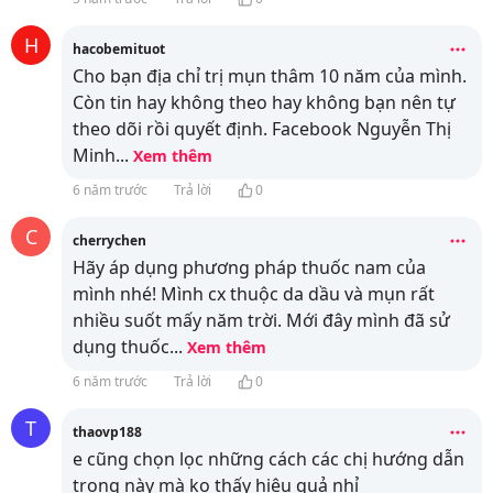
H
hacobemituot
Cho bạn địa chỉ trị mụn thâm 10 năm của mình.
Còn tin hay không theo hay không bạn nên tự
theo dõi rồi quyết định. Facebook Nguyễn Thị
Minh
...
Xem thêm
6 năm trước
Trả lời
0
C
cherrychen
Hãy áp dụng phương pháp thuốc nam của
mình nhé! Mình cx thuộc da dầu và mụn rất
nhiều suốt mấy năm trời. Mới đây mình đã sử
dụng thuốc
...
Xem thêm
6 năm trước
Trả lời
0
T
thaovp188
e cũng chọn lọc những cách các chị hướng dẫn
trong này mà ko thấy hiệu quả nhỉ