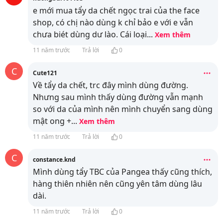
e mới mua tẩy da chết ngọc trai của the face
shop, có chị nào dùng k chỉ bảo e với e vẫn
chưa biét dùng dư lào. Cái loại
...
Xem thêm
11 năm trước
Trả lời
0
C
Cute121
Về tẩy da chết, trc đây mình dùng đường.
Nhưng sau mình thấy dùng đường vẫn mạnh
so với da của mình nên mình chuyển sang dùng
mật ong +
...
Xem thêm
11 năm trước
Trả lời
0
C
constance.knd
Mình dùng tẩy TBC của Pangea thấy cũng thích,
hàng thiên nhiên nên cũng yên tâm dùng lâu
dài.
11 năm trước
Trả lời
0