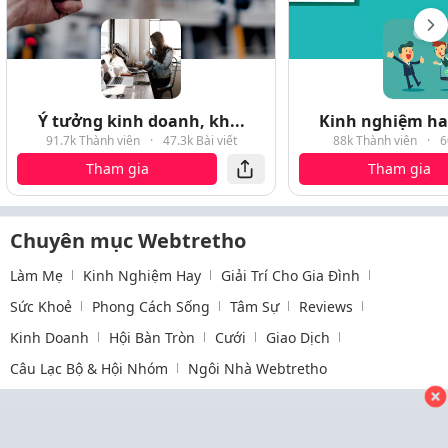
Ý tưởng kinh doanh, kh...
Kinh nghiệm hay
91.7k Thành viên
·
47.3k Bài viết
88k Thành viên
·
6
Tham gia
Tham gia
Chuyên mục Webtretho
Làm Mẹ
Kinh Nghiệm Hay
Giải Trí Cho Gia Đình
Sức Khoẻ
Phong Cách Sống
Tâm Sự
Reviews
Kinh Doanh
Hội Bàn Tròn
Cưới
Giao Dịch
Câu Lạc Bộ & Hội Nhóm
Ngôi Nhà Webtretho