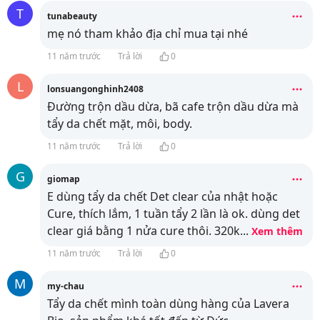
T
tunabeauty
mẹ nó tham khảo địa chỉ mua tại
nhé
11 năm trước
Trả lời
0
L
lonsuangonghinh2408
Đường trộn dầu dừa, bã cafe trộn dầu dừa mà
tẩy da chết mặt, môi, body.
11 năm trước
Trả lời
0
G
giomap
E dùng tẩy da chết Det clear của nhật hoặc
Cure, thích lắm, 1 tuần tẩy 2 lần là ok. dùng det
clear giá bằng 1 nửa cure thôi. 320k
...
Xem thêm
11 năm trước
Trả lời
0
M
my-chau
Tẩy da chết mình toàn dùng hàng của Lavera