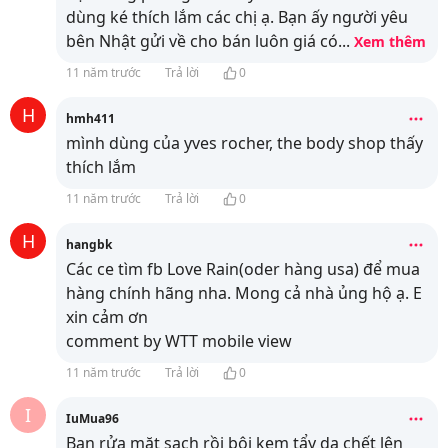
dùng ké thích lắm các chị ạ. Bạn ấy người yêu
bên Nhật gửi về cho bán luôn giá có
...
Xem thêm
11 năm trước
Trả lời
0
H
hmh411
mình dùng của yves rocher, the body shop thấy
thích lắm
11 năm trước
Trả lời
0
H
hangbk
Các ce tìm fb Love Rain(oder hàng usa) để mua
hàng chính hãng nha. Mong cả nhà ủng hộ ạ. E
xin cảm ơn
comment by WTT mobile view
11 năm trước
Trả lời
0
I
IuMua96
Bạn rửa mặt sạch rồi bôi kem tẩy da chết lên