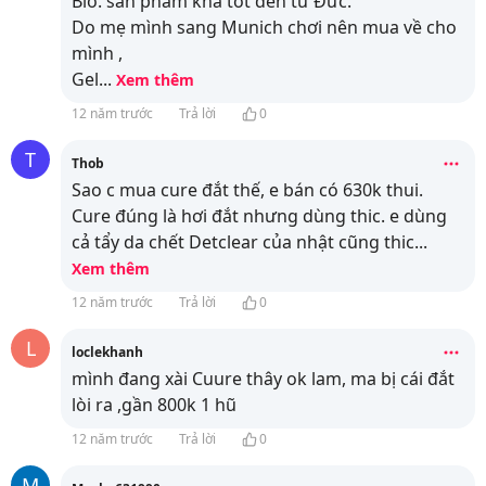
Bio. sản phẩm khá tốt đến từ Đức.
Do mẹ mình sang Munich chơi nên mua về cho
mình ,
Gel
...
Xem thêm
12 năm trước
Trả lời
0
T
Thob
Sao c mua cure đắt thế, e bán có 630k thui.
Cure đúng là hơi đắt nhưng dùng thic. e dùng
cả tẩy da chết Detclear của nhật cũng thic
...
Xem thêm
12 năm trước
Trả lời
0
L
loclekhanh
mình đang xài Cuure thây ok lam, ma bị cái đắt
lòi ra ,gần 800k 1 hũ
12 năm trước
Trả lời
0
M