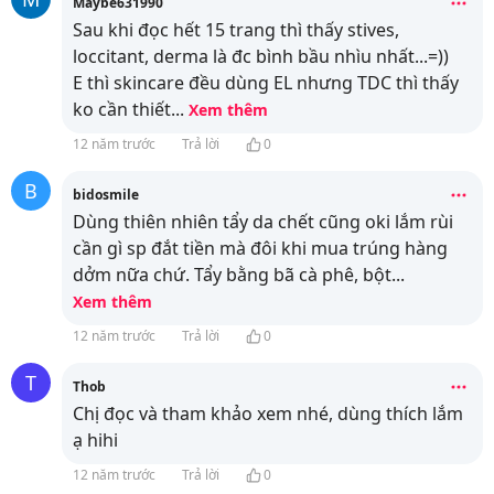
Maybe631990
Sau khi đọc hết 15 trang thì thấy stives,
loccitant, derma là đc bình bầu nhìu nhất...=))
E thì skincare đều dùng EL nhưng TDC thì thấy
ko cần thiết
...
Xem thêm
12 năm trước
Trả lời
0
B
bidosmile
Dùng thiên nhiên tẩy da chết cũng oki lắm rùi
cần gì sp đắt tiền mà đôi khi mua trúng hàng
dởm nữa chứ. Tẩy bằng bã cà phê, bột
...
Xem thêm
12 năm trước
Trả lời
0
T
Thob
Chị đọc và tham khảo xem nhé, dùng thích lắm
ạ hihi
12 năm trước
Trả lời
0