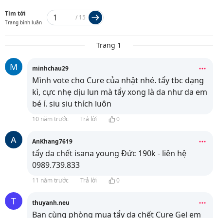
Tìm tới
/
15
Trang bình luận
Trang 1
M
minhchau29
Mình vote cho Cure của nhật nhé. tẩy tbc dạng
kì, cực nhẹ dịu lun mà tẩy xong là da như da em
bé í. siu siu thích luôn
10 năm trước
Trả lời
0
A
AnKhang7619
tẩy da chết isana young Đức 190k - liên hệ
0989.739.833
11 năm trước
Trả lời
0
T
thuyanh.neu
Bạn cùng phòng mua tẩy da chết Cure Gel em