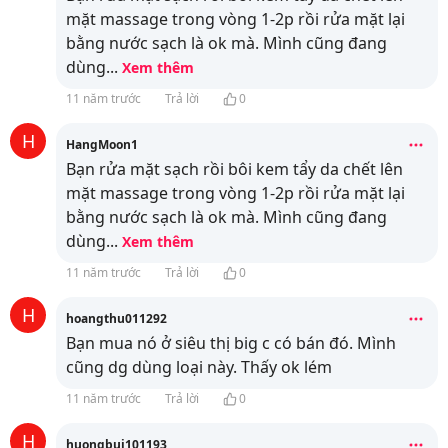
mặt massage trong vòng 1-2p rồi rửa mặt lại
bằng nước sạch là ok mà. Mình cũng đang
dùng
...
Xem thêm
11 năm trước
Trả lời
0
H
HangMoon1
Bạn rửa mặt sạch rồi bôi kem tẩy da chết lên
mặt massage trong vòng 1-2p rồi rửa mặt lại
bằng nước sạch là ok mà. Mình cũng đang
dùng
...
Xem thêm
11 năm trước
Trả lời
0
H
hoangthu011292
Bạn mua nó ở siêu thị big c có bán đó. Mình
cũng dg dùng loại này. Thấy ok lém
11 năm trước
Trả lời
0
H
huongbui101193