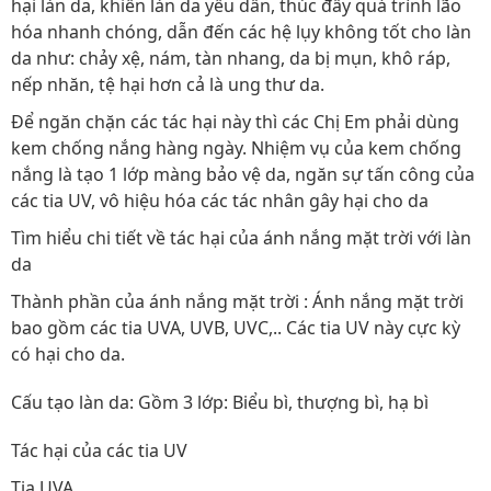
hại làn da, khiến làn da yếu dần, thúc đẩy quá trình lão
hóa nhanh chóng, dẫn đến các hệ lụy không tốt cho làn
da như: chảy xệ, nám, tàn nhang, da bị mụn, khô ráp,
nếp nhăn, tệ hại hơn cả là ung thư da.
Để ngăn chặn các tác hại này thì các Chị Em phải dùng
kem chống nắng hàng ngày. Nhiệm vụ của kem chống
nắng là tạo 1 lớp màng bảo vệ da, ngăn sự tấn công của
các tia UV, vô hiệu hóa các tác nhân gây hại cho da
Tìm hiểu chi tiết về tác hại của ánh nắng mặt trời với làn
da
Thành phần của ánh nắng mặt trời : Ánh nắng mặt trời
bao gồm các tia UVA, UVB, UVC,.. Các tia UV này cực kỳ
có hại cho da.
Cấu tạo làn da: Gồm 3 lớp: Biểu bì, thượng bì, hạ bì
Tác hại của các tia UV
Tia UVA