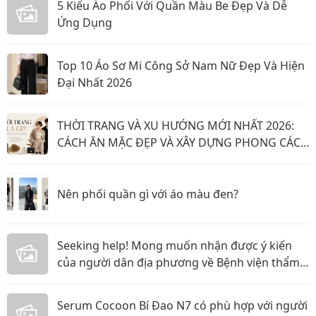
5 Kiểu Áo Phối Với Quần Màu Be Đẹp Và Dễ
Ứng Dụng
Top 10 Áo Sơ Mi Công Sở Nam Nữ Đẹp Và Hiện
Đại Nhất 2026
THỜI TRANG VÀ XU HƯỚNG MỚI NHẤT 2026:
CÁCH ĂN MẶC ĐẸP VÀ XÂY DỰNG PHONG CÁCH
CÁ NHÂN NĂM 2026
Nên phối quần gì với áo màu đen?
Seeking help! Mong muốn nhận được ý kiến
của người dân địa phương về Bệnh viện thẩm
mỹ Gangwhoo và bác sĩ Lê Ngọc Tuấn Anh
Serum Cocoon Bí Đao N7 có phù hợp với người