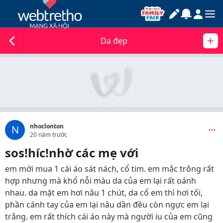
Da đẹp
nhoclonton
N
20 năm trước
sos!híc!nhờ các mẹ với
em mới mua 1 cái áo sát nách, cổ tim. em mắc trông rất
hợp nhưng mà khổ nỗi màu da của em lại rất oánh
nhau. da mặt em hơi nâu 1 chút, da cổ em thì hơi tối,
phần cánh tay của em lại nâu dần đều còn ngực em lại
trắng. em rất thích cái áo này mà người iu của em cũng