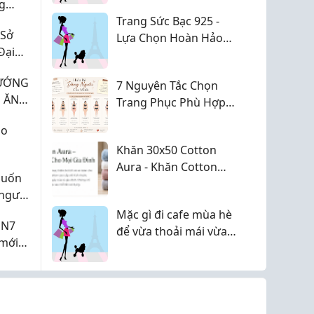
g
nhàm chán
Trang Sức Bạc 925 -
 Sở
Lựa Chọn Hoàn Hảo
Đại
Cho Vẻ Đẹp Thanh
Lịch Và Bền Vững
HƯỚNG
7 Nguyên Tắc Chọn
H ĂN
Trang Phục Phù Hợp
G
Với Từng Dáng Người
áo
ÂN
Khăn 30x50 Cotton
Aura - Khăn Cotton
muốn
Cao Cấp Mềm Mại,
 người
Thấm Hút Tốt
ệnh
Mặc gì đi cafe mùa hè
 N7
oo và
để vừa thoải mái vừa
 mới
nh
lên hình đẹp?