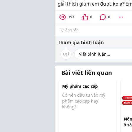
giải thích giùm em được ko ạ? E
353
0
0
Quảng cáo
Tham gia bình luận
Bài viết liên quan
Mỹ phẩm cao cấp
Có nên đầu tư vào mỹ
phẩm cao cấp hay
không?
Mình thấy hiện nay nhiều
Nón
người sẵn sàng chi vài
9 s
triệu đồng cho một sản
có 