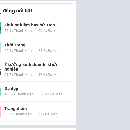
 đồng nổi bật
Kinh nghiệm hay hữu ích
87.9k Thành viên
·
60.1k Bài viết
Thời trang
52.3k Thành viên
·
25.2k Bài viết
Ý tưởng kinh doanh, khởi
nghiệp
91.7k Thành viên
·
47.3k Bài viết
Da đẹp
105.8k Thành viên
·
50.4k Bài viết
Trang điểm
58.7k Thành viên
·
13k Bài viết