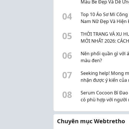
Màu Be Đẹp Và Dễ Ứn
Dụng
0
4
Top 10 Áo Sơ Mi Công
Nam Nữ Đẹp Và Hiện 
Nhất 2026
0
5
THỜI TRANG VÀ XU 
MỚI NHẤT 2026: CÁC
MẶC ĐẸP VÀ XÂY DỰN
0
6
Nên phối quần gì với 
PHONG CÁCH CÁ NH
màu đen?
NĂM 2026
0
7
Seeking help! Mong 
nhận được ý kiến của
dân địa phương về B
0
8
Serum Cocoon Bí Đao
viện thẩm mỹ Gangwh
có phù hợp với người
bác sĩ Lê Ngọc Tuấn A
skincare không?
Chuyên mục Webtretho