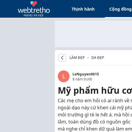
Thịnh hành
Cộng đồng
LÀM ĐẸP
DA ĐẸP
LeNguyen0615
L
8 năm trước
Mỹ phẩm hữu cơ
Các mẹ cho em hỏi có ai rành về
ngoài dạo này cứ khen cái mỹ phẩm
môi trường gì tè le hết á. mà hồi
lắm, toàn dùng đồ có nguồn gốc 
mà nghe chỉ khen dữ quá làm em 