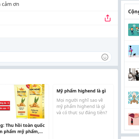
m cảm ơn
Cộng
Mỹ phẩm highend là gì
Mọi người nghĩ sao về
mỹ phẩm highend là gì
và có thực sự đáng tiền?
Dạo gần đây mình thấy
g: Thu hồi toàn quốc
rất nhiều người chuyển
ản phẩm mỹ phẩm,
sang sử dụng các dòng
kem nghệ, dầu tràm,