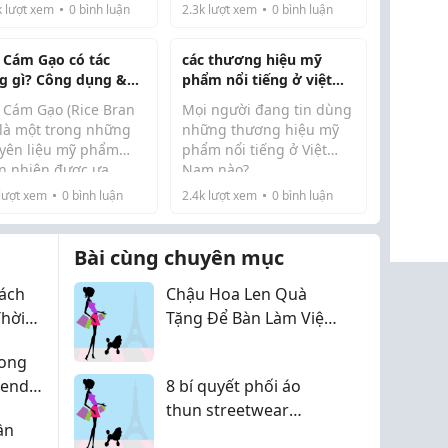
mỹ phẩm cao cấp của
k
lượt xem
0
bình luận
2.3k
lượt xem
0
bình luận
Dior, Lancôme, Chanel
hay Armani. Tuy nhiên
 Cám Gạo có tác
các thương hiệu mỹ
m...
g gì? Công dụng &
phẩm nổi tiếng ở việt
 dụng trong mỹ
nam
 Cám Gạo (Rice Bran
Mọi người đang tin dùng
ẩm
 là một trong những
những thương hiệu mỹ
yên liệu mỹ phẩm
phẩm nổi tiếng ở Việt
ên nhiên được ưa
Nam nào?
Thị trường làm đẹp hiện
ộng nhờ khả năng
lượt xem
0
bình luận
2.4k
lượt xem
0
bình luận
nay có rất nhiều lựa chọn
ng ẩm, phục hồi và
từ các thương hiệu quốc
ng oxy hóa hiệu quả.
tế cho đến các thương
 là loại dầu nền được
Bài cùng chuyên mục
hiệu nội địa. Điều khiến
t xuất từ lớp cám ...
mình...
ách
Chậu Hoa Len Quà
hời
Tặng Để Bàn Làm Việc
 Yêu
Nhỏ Xinh, Bền Đẹp
hong
026
rend
8 bí quyết phối áo
 Động
thun streetwear
ần
minimal không bị