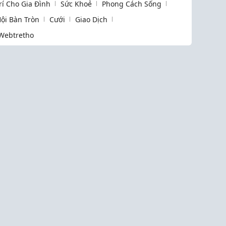
Trí Cho Gia Đình
Sức Khoẻ
Phong Cách Sống
ội Bàn Tròn
Cưới
Giao Dịch
Webtretho