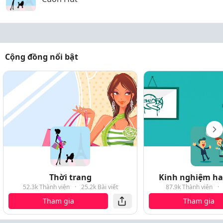
Cộng đồng nổi bật
Thời trang
Kinh nghiệm hay
52.3k Thành viên
·
25.2k Bài viết
87.9k Thành viên
·
Tham gia
Tham gia