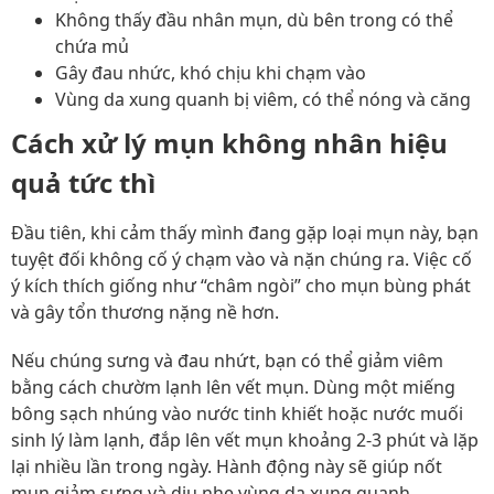
Không thấy đầu nhân mụn, dù bên trong có thể
chứa mủ
Gây đau nhức, khó chịu khi chạm vào
Vùng da xung quanh bị viêm, có thể nóng và căng
Cách xử lý mụn không nhân hiệu
quả tức thì
Đầu tiên, khi cảm thấy mình đang gặp loại mụn này, bạn
tuyệt đối không cố ý chạm vào và nặn chúng ra. Việc cố
ý kích thích giống như “châm ngòi” cho mụn bùng phát
và gây tổn thương nặng nề hơn.
Nếu chúng sưng và đau nhứt, bạn có thể giảm viêm
bằng cách chườm lạnh lên vết mụn. Dùng một miếng
bông sạch nhúng vào nước tinh khiết hoặc nước muối
sinh lý làm lạnh, đắp lên vết mụn khoảng 2-3 phút và lặp
lại nhiều lần trong ngày. Hành động này sẽ giúp nốt
mụn giảm sưng và dịu nhẹ vùng da xung quanh.