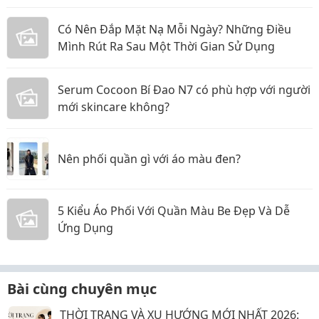
mỹ Gangwhoo và bác sĩ Lê Ngọc Tuấn Anh
Có Nên Đắp Mặt Nạ Mỗi Ngày? Những Điều
Mình Rút Ra Sau Một Thời Gian Sử Dụng
Serum Cocoon Bí Đao N7 có phù hợp với người
mới skincare không?
Nên phối quần gì với áo màu đen?
5 Kiểu Áo Phối Với Quần Màu Be Đẹp Và Dễ
Ứng Dụng
Bài cùng chuyên mục
THỜI TRANG VÀ XU HƯỚNG MỚI NHẤT 2026: