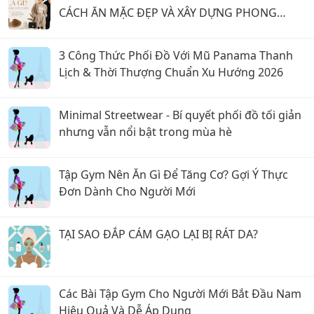
CÁCH ĂN MẶC ĐẸP VÀ XÂY DỰNG PHONG
CÁCH CÁ NHÂN NĂM 2026
3 Công Thức Phối Đồ Với Mũ Panama Thanh
Lịch & Thời Thượng Chuẩn Xu Hướng 2026
Minimal Streetwear - Bí quyết phối đồ tối giản
nhưng vẫn nổi bật trong mùa hè
Tập Gym Nên Ăn Gì Để Tăng Cơ? Gợi Ý Thực
Đơn Dành Cho Người Mới
TẠI SAO ĐẮP CÁM GẠO LẠI BỊ RÁT DA?
Các Bài Tập Gym Cho Người Mới Bắt Đầu Nam
Hiệu Quả Và Dễ Áp Dụng