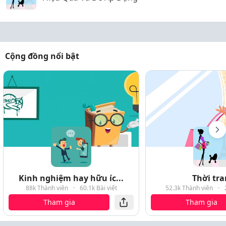
Cộng đồng nổi bật
Kinh nghiệm hay hữu íc...
Thời tr
88k Thành viên
·
60.1k Bài viết
52.3k Thành viên
·
Tham gia
Tham gia