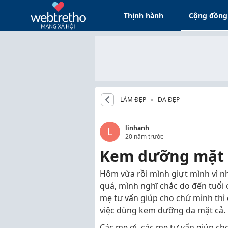
Thịnh hành
Cộng đồng
LÀM ĐẸP
DA ĐẸP
linhanh
L
20 năm trước
Kem dưỡng mặt c
Hôm vừa rồi mình giựt mình vì n
quá, mình nghĩ chắc do đến tuổi c
mẹ tư vấn giúp cho chứ mình thì 
việc dùng kem dưỡng da mặt cả.
Các mẹ ơi, các mẹ tư vấn giúp c