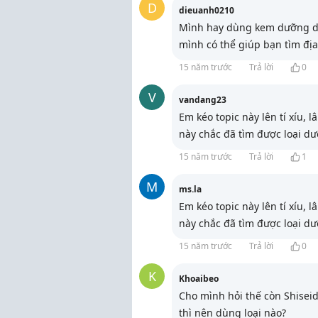
D
dieuanh0210
Mình hay dùng kem dưỡng da
mình có thể giúp bạn tìm địa
15 năm trước
Trả lời
0
V
vandang23
Em kéo topic này lên tí xíu, 
này chắc đã tìm được loại d
15 năm trước
Trả lời
1
M
ms.la
Em kéo topic này lên tí xíu, 
này chắc đã tìm được loại d
15 năm trước
Trả lời
0
K
Khoaibeo
Cho mình hỏi thế còn Shiseid
thì nên dùng loại nào?