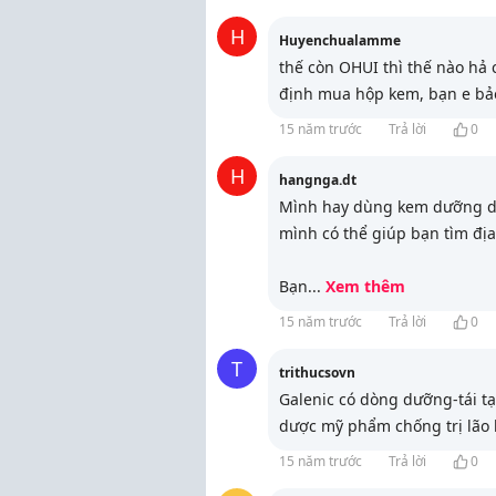
H
Huyenchualamme
thế còn OHUI thì thế nào hả
định mua hộp kem, bạn e bả
15 năm trước
Trả lời
0
H
hangnga.dt
Mình hay dùng kem dưỡng da
mình có thể giúp bạn tìm địa
Bạn
...
Xem thêm
15 năm trước
Trả lời
0
T
trithucsovn
Galenic có dòng dưỡng-tái tạo
dược mỹ phẩm chống trị lão 
15 năm trước
Trả lời
0