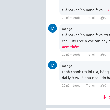
Giá SSD chính hãng ở VN
...
X
20 năm trước
Trả lời
0
M
mengo
Giá SSD chính hãng ở VN tớ 
các Duty Free ở các sân bay
Xem thêm
20 năm trước
Trả lời
0
M
mengo
Lanh chanh trả lời tí ạ, hãng
đại lý ở VN là như nhau đó b
20 năm trước
Trả lời
0