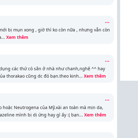
ới bị mụn xong , giờ thì ko còn nữa , nhưng vẫn còn
a
...
Xem thêm
 dụng các thứ có sắn ở nhà như chanh,nghệ ^^ hay
ủa thorakao cũng dc đó bạn.theo kinh
...
Xem thêm
o hoặc Neutrogena của Mỹ.xài an toàn mà mịn da,
zeline mình bị dị ứng hay gì ấy :( bạn
...
Xem thêm