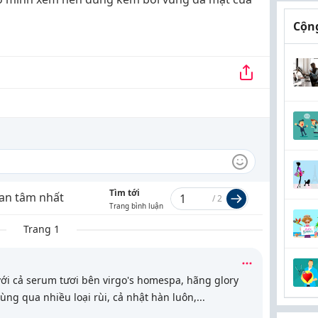
Cộng
Tìm tới
an tâm nhất
/
2
Trang bình luận
Trang 1
i cả serum tươi bên virgo's homespa, hãng glory
ùng qua nhiều loại rùi, cả nhật hàn luôn,
...