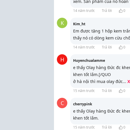
xem. Sản phẩm của nó hoàn t
14 năm trước
Trả lời
0
K
Kim_ht
Em được tặng 1 hộp kem trắn
thấy nó có dòng kem cừu chốn
14 năm trước
Trả lời
0
H
Huyenchualamme
e thấy Olay hàng Đức đc khen l
khen tốt lắm.[/QUO
ở hà nội thì mua olay đức
...
X
15 năm trước
Trả lời
0
C
cherrypink
e thấy Olay hàng Đức đc khen l
khen tốt lắm.
15 năm trước
Trả lời
0