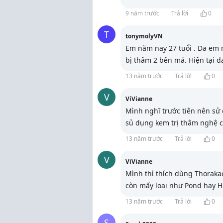
9 năm trước
Trả lời
0
T
tonymolyVN
Em năm nay 27 tuổi . Da em m
bị thâm 2 bên má. Hiện tại d
13 năm trước
Trả lời
0
V
ViVianne
Mình nghĩ trước tiên nên sử
sủ dụng kem trị thâm nghệ c
13 năm trước
Trả lời
0
V
ViVianne
Mình thì thích dùng Thoraka
còn mấy loai như Pond hay Ha
13 năm trước
Trả lời
0
S