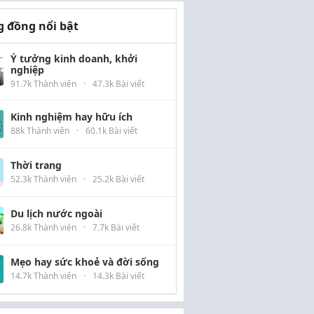
 đồng nổi bật
Ý tưởng kinh doanh, khởi
nghiệp
91.7k Thành viên
·
47.3k Bài viết
Kinh nghiệm hay hữu ích
88k Thành viên
·
60.1k Bài viết
Thời trang
52.3k Thành viên
·
25.2k Bài viết
Du lịch nước ngoài
26.8k Thành viên
·
7.7k Bài viết
Mẹo hay sức khoẻ và đời sống
14.7k Thành viên
·
14.3k Bài viết