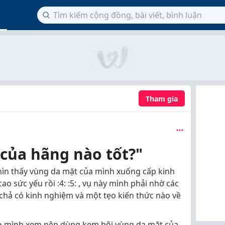
Tham gia
ủa hãng nào tốt?"
hìn thấy vùng da mặt của mình xuống cấp kinh
ao sức yếu rồi :4: :5: , vụ này mình phải nhờ các
chả có kinh nghiệm và một tẹo kiến thức nào về
ho mình xem nên dùng kem bôi vùng da mặt của