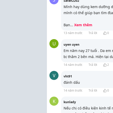
Sarah2202
Mình hay dùng kem dưỡng da
mình có thể giúp bạn tìm địa
Bạn
...
Xem thêm
13 năm trước
Trả lời
0
U
uyen uyen
Em năm nay 27 tuổi . Da em m
bị thâm 2 bên má. Hiện tại d
14 năm trước
Trả lời
2
V
vht91
đánh dấu
14 năm trước
Trả lời
0
K
kunlady
Nếu chị có điều kiện kinh tế