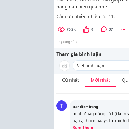
hãng nào hiệu quả nhé
Cảm ơn nhiều nhiều :6: :11:
76.2K
0
37
Quảng cáo
Tham gia bình luận
Cũ nhất
Mới nhất
Qu
T
trandiemtrang
mình đnag dùng cả bộ kem vớ
bạn ạ! hồi maaays trc mình d
Xem thêm