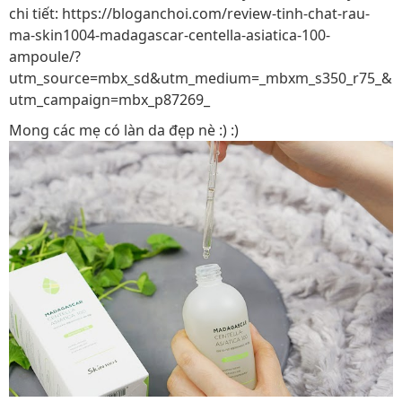
chi tiết: https://bloganchoi.com/review-tinh-chat-rau-
ma-skin1004-madagascar-centella-asiatica-100-
ampoule/?
utm_source=mbx_sd&utm_medium=_mbxm_s350_r75_&
utm_campaign=mbx_p87269_
Mong các mẹ có làn da đẹp nè :) :)