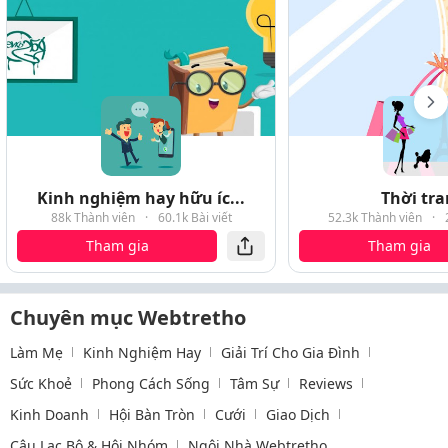
Kinh nghiệm hay hữu íc...
Thời tr
88k Thành viên
·
60.1k Bài viết
52.3k Thành viên
·
Tham gia
Tham gia
Chuyên mục Webtretho
Làm Mẹ
Kinh Nghiệm Hay
Giải Trí Cho Gia Đình
Sức Khoẻ
Phong Cách Sống
Tâm Sự
Reviews
Kinh Doanh
Hội Bàn Tròn
Cưới
Giao Dịch
Câu Lạc Bộ & Hội Nhóm
Ngôi Nhà Webtretho