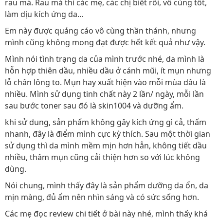
rau má. Rau má thì các mẹ, các chị biết rồi, vô cùng tốt,
làm dịu kích ứng da...
Em này được quảng cáo vô cùng thần thánh, nhưng
mình cũng không mong đạt được hết kết quả như vậy.
Mình nói tình trạng da của mình trước nhé, da mình là
hỗn hợp thiên dầu, nhiều dầu ở cánh mũi, ít mụn nhưng
lỗ chân lông to. Mụn hay xuất hiện vào mỗi mùa dâu là
nhiều. Mình sử dụng tinh chất này 2 lần/ ngày, mỗi lần
sau bước toner sau đó là skin1004 và dưỡng ẩm.
khi sử dung, sản phẩm không gây kích ứng gì cả, thấm
nhanh, đây là điểm mình cực kỳ thích. Sau một thời gian
sử dụng thì da mình mềm mịn hơn hẳn, không tiết dầu
nhiều, thâm mụn cũng cải thiện hơn so với lúc không
dùng.
Nói chung, mình thấy đây là sản phẩm dưỡng da ổn, da
mịn màng, đủ ẩm nên nhìn sáng và có sức sống hơn.
Các mẹ đọc review chi tiết ở bài này nhé, mình thấy khá