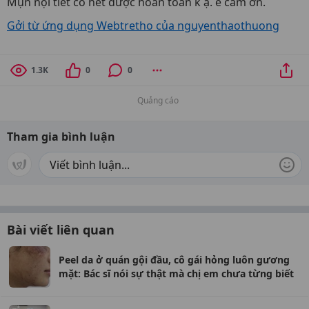
Mụn nội tiết có hết được hoàn toàn k ạ. e cảm ơn.
Gởi từ ứng dụng Webtretho của nguyenthaothuong
1.3K
0
0
Quảng cáo
Tham gia bình luận
Bài viết liên quan
Peel da ở quán gội đầu, cô gái hỏng luôn gương
mặt: Bác sĩ nói sự thật mà chị em chưa từng biết