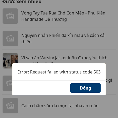
Được xem nhiều
Vòng Tay Tua Rua Chó Con Mèo - Phụ Kiện
Handmade Dễ Thương
Nguyên nhân khiến da xỉn màu và cách cải
thiện
Vì sao áo Varsity Jacket luôn được yêu thích
qua nhiều năm?
Error: Request failed with status code 503
Chuỗi hạt đá tròn phong thủy là gì, có khác gì
vòng tay đá thường không?
Đóng
Cách chăm sóc da mụn tại nhà an toàn