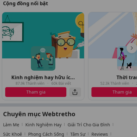
Cộng đồng nổi bật
Kinh nghiệm hay hữu íc...
Thời tr
87.9k Thành viên
·
60k Bài viết
52.3k Thành viên
·
Tham gia
Tham gia
Chuyên mục Webtretho
Làm Mẹ
Kinh Nghiệm Hay
Giải Trí Cho Gia Đình
Sức Khoẻ
Phong Cách Sống
Tâm Sự
Reviews