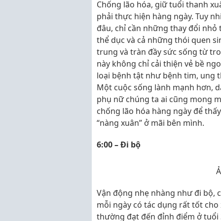
Chống lão hóa, giữ tuổi thanh xuâ
phải thực hiện hàng ngày. Tuy nh
đâu, chỉ cần những thay đổi nhỏ 
thể dục và cả những thói quen sin
trung và tràn đầy sức sống từ tr
này không chỉ cải thiện vẻ bề n
loại bệnh tật như bệnh tim, ung
Một cuộc sống lành mạnh hơn, dà
phụ nữ chúng ta ai cũng mong mu
chống lão hóa hàng ngày để thấ
“nàng xuân” ở mãi bên mình.
6:00 – Đi bộ
Ả
Vận động nhẹ nhàng như đi bộ, 
mỗi ngày có tác dụng rất tốt cho
thường đạt đến đỉnh điểm ở tuổi 