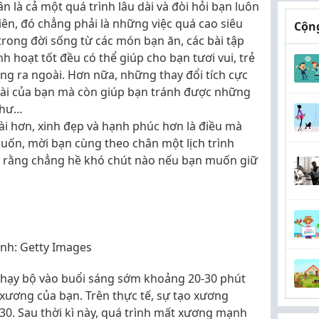
n là cả một quá trình lâu dài và đòi hỏi bạn luôn
iên, đó chẳng phải là những việc quá cao siêu
Cộng
trong đời sống từ các món bạn ăn, các bài tập
h hoạt tốt đều có thể giúp cho bạn tươi vui, trẻ
ong ra ngoài. Hơn nữa, những thay đổi tích cực
goài của bạn mà còn giúp bạn tránh được những
 thư…
i hơn, xinh đẹp và hạnh phúc hơn là điều mà
ốn, mời bạn cùng theo chân một lịch trình
y rằng chẳng hề khó chút nào nếu bạn muốn giữ
nh: Getty Images
chạy bộ vào buổi sáng sớm khoảng 20-30 phút
 xương của bạn. Trên thực tế, sự tạo xương
30. Sau thời kì này, quá trình mất xương mạnh