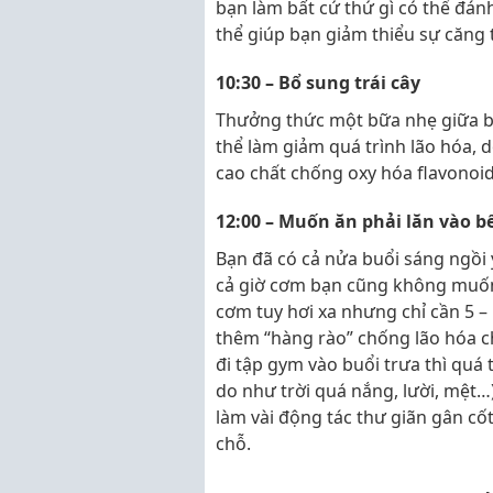
bạn làm bất cứ thứ gì có thể đánh
thể giúp bạn giảm thiểu sự căng 
10:30 – Bổ sung trái cây
Thưởng thức một bữa nhẹ giữa buổ
thể làm giảm quá trình lão hóa, 
cao chất chống oxy hóa flavonoid
12:00 – Muốn ăn phải lăn vào b
Bạn đã có cả nửa buổi sáng ngồi 
cả giờ cơm bạn cũng không muốn
cơm tuy hơi xa nhưng chỉ cần 5 –
thêm “hàng rào” chống lão hóa ch
đi tập gym vào buổi trưa thì quá 
do như trời quá nắng, lười, mệt…)
làm vài động tác thư giãn gân cốt
chỗ.