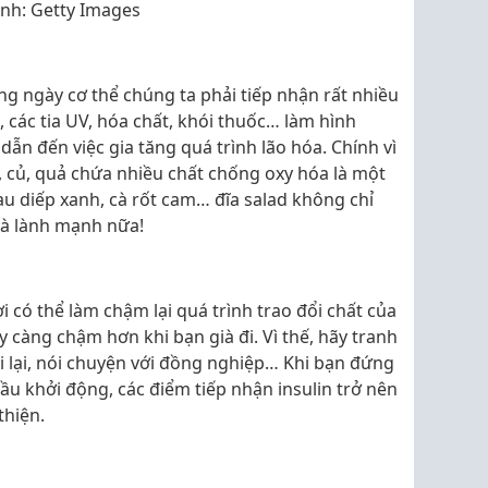
nh: Getty Images
ng ngày cơ thể chúng ta phải tiếp nhận rất nhiều
 các tia UV, hóa chất, khói thuốc… làm hình
dẫn đến việc gia tăng quá trình lão hóa. Chính vì
au, củ, quả chứa nhiều chất chống oxy hóa là một
au diếp xanh, cà rốt cam… đĩa salad không chỉ
và lành mạnh nữa!
i có thể làm chậm lại quá trình trao đổi chất của
y càng chậm hơn khi bạn già đi. Vì thế, hãy tranh
đi lại, nói chuyện với đồng nghiệp… Khi bạn đứng
 đầu khởi động, các điểm tiếp nhận insulin trở nên
thiện.