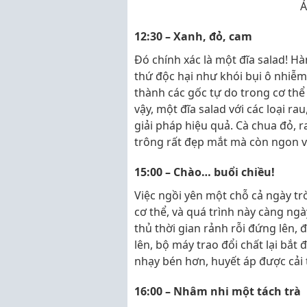
Ả
12:30 – Xanh, đỏ, cam
Đó chính xác là một đĩa salad! Hà
thứ độc hại như khói bụi ô nhiễm,
thành các gốc tự do trong cơ thể 
vậy, một đĩa salad với các loại r
giải pháp hiệu quả. Cà chua đỏ, r
trông rất đẹp mắt mà còn ngon 
15:00 – Chào… buổi chiều!
Việc ngồi yên một chỗ cả ngày trờ
cơ thể, và quá trình này càng ngà
thủ thời gian rảnh rỗi đứng lên, 
lên, bộ máy trao đổi chất lại bắt
nhạy bén hơn, huyết áp được cải 
16:00 – Nhâm nhi một tách trà