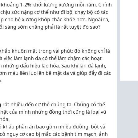
t khoảng 1-2% khối lượng xương mỗi năm. Chính
chịu sức nặng cơ thể như đi bộ, chạy bộ có tác
p cho hệ xương khớp chắc khỏe hơn. Ngoài ra,
i sáng sớm chẳng phải là rất tuyệt đó sao?
 khắp khuôn mặt trong vài phút; đó không chỉ là
mà việc làm lạnh da có thể làm chậm các hoạt
n những dấu hiệu lão hóa. Sau khi lăn đá lạnh,
 máu liên lục lên bề mặt da và giúp đẩy đi các
.
rất nhiều đến cơ thể chúng ta. Chúng có thể
thật của mình nhưng đồng thời cũng là loại vũ
 hóa.
có khẩu phần ăn bao gồm nhiều đường, bột và
 có nguy cơ cao bị mắc các bệnh tim mạch, ảnh