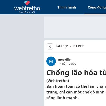
Thịnh hành
Cộng đồng
LÀM ĐẸP
DA ĐẸP
meeville
M
14 năm trước
Chống lão hóa từ
(Webtretho)
Bạn hoàn toàn có thể làm chậm l
trung, chỉ cần một chế độ dinh
sống lành mạnh.