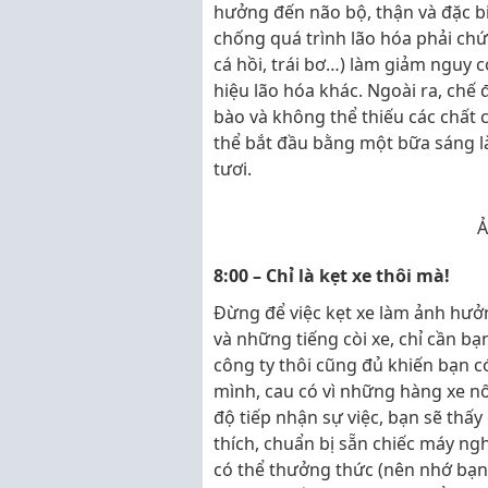
hưởng đến não bộ, thận và đặc bi
chống quá trình lão hóa phải chứ
cá hồi, trái bơ…) làm giảm nguy c
hiệu lão hóa khác. Ngoài ra, chế
bào và không thể thiếu các chất c
thể bắt đầu bằng một bữa sáng l
tươi.
Ả
8:00 – Chỉ là kẹt xe thôi mà!
Đừng để việc kẹt xe làm ảnh hưở
và những tiếng còi xe, chỉ cần 
công ty thôi cũng đủ khiến bạn có 
mình, cau có vì những hàng xe nố
độ tiếp nhận sự việc, bạn sẽ thấ
thích, chuẩn bị sẵn chiếc máy ng
có thể thưởng thức (nên nhớ bạn 