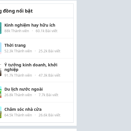
 đồng nổi bật
Kinh nghiệm hay hữu ích
88k Thành viên
·
60.1k Bài viết
Thời trang
52.3k Thành viên
·
25.2k Bài viết
Ý tưởng kinh doanh, khởi
nghiệp
91.7k Thành viên
·
47.3k Bài viết
Du lịch nước ngoài
26.8k Thành viên
·
7.7k Bài viết
Chăm sóc nhà cửa
64.5k Thành viên
·
26.6k Bài viết