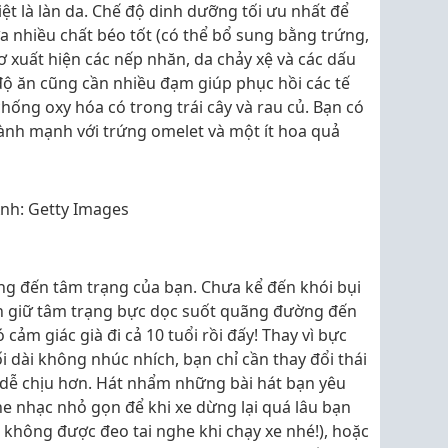
ệt là làn da. Chế độ dinh dưỡng tối ưu nhất để
a nhiều chất béo tốt (có thể bổ sung bằng trứng,
ơ xuất hiện các nếp nhăn, da chảy xệ và các dấu
 độ ăn cũng cần nhiều đạm giúp phục hồi các tế
hống oxy hóa có trong trái cây và rau củ. Bạn có
ành mạnh với trứng omelet và một ít hoa quả
nh: Getty Images
ng đến tâm trạng của bạn. Chưa kể đến khói bụi
bạn giữ tâm trạng bực dọc suốt quãng đường đến
cảm giác già đi cả 10 tuổi rồi đấy! Thay vì bực
i dài không nhúc nhích, bạn chỉ cần thay đổi thái
y dễ chịu hơn. Hát nhẩm những bài hát bạn yêu
he nhạc nhỏ gọn để khi xe dừng lại quá lâu bạn
không được đeo tai nghe khi chạy xe nhé!), hoặc