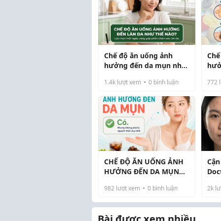
Chế độ ăn uống ảnh
Chế
hưởng đến da mụn như
hưở
thế nào?
thế
1.4k
lượt xem
0
bình luận
772
l
CHẾ ĐỘ ĂN UỐNG ẢNH
Cận
HƯỞNG ĐẾN DA MỤN
Doc
NHƯ THẾ NÀO?
viê
982
lượt xem
0
bình luận
2k
lư
khô
Bài được xem nhiều