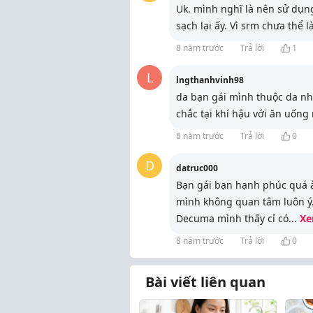
Uk. mình nghĩ là nên sử dụn
sạch lại ấy. Vì srm chưa thể
8 năm trước
Trả lời
1
L
lngthanhvinh98
da bạn gái mình thuộc da nhờn
chắc tại khí hậu với ăn uống
8 năm trước
Trả lời
0
D
datruc000
Bạn gái bạn hạnh phúc quá à
mình không quan tâm luôn ý.:
Decuma mình thấy cỉ có
...
Xe
8 năm trước
Trả lời
0
Bài viết liên quan