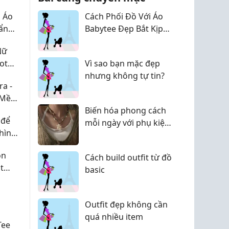
i Áo
Cách Phối Đồ Với Áo
ẩn
Babytee Đẹp Bắt Kịp
Nàng
Xu Hướng
Nữ
ot
Vì sao bạn mặc đẹp
nhưng không tự tin?
a -
p Mềm
Biến hóa phong cách
 để
mỗi ngày với phụ kiện
 hình
cườm đa sắc nhà
SophieBeauty
ọn
Cách build outfit từ đồ
t
basic
Outfit đẹp không cần
quá nhiều item
Tee