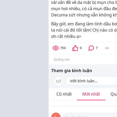
vài vấn đề vê da mặt bị mụn cho 
mụn hơi nhiều, có cả mụn đầu đ
Decuma sứt nhưng vẫn không kh
Bây giờ, em đang làm tinh dầu b
ta nói cái đó tốt lắm! Chị nào có
ơn rất nhiều ạ>
754
0
7
Quảng cáo
Tham gia bình luận
Cũ nhất
Mới nhất
Qu