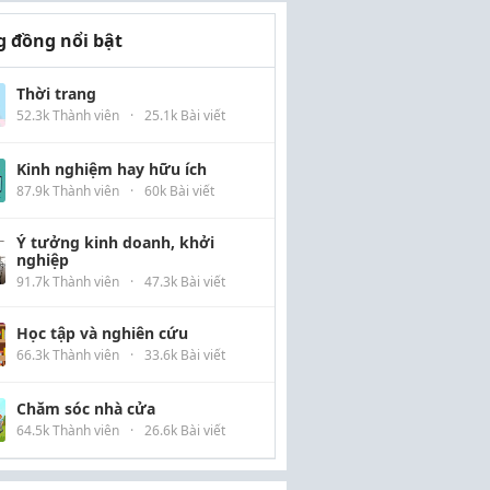
 đồng nổi bật
Thời trang
52.3k Thành viên
·
25.1k Bài viết
Kinh nghiệm hay hữu ích
87.9k Thành viên
·
60k Bài viết
Ý tưởng kinh doanh, khởi
nghiệp
91.7k Thành viên
·
47.3k Bài viết
Học tập và nghiên cứu
66.3k Thành viên
·
33.6k Bài viết
Chăm sóc nhà cửa
64.5k Thành viên
·
26.6k Bài viết