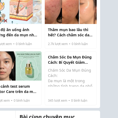
 độ ăn uống ảnh
Thâm mụn bao lâu thì
ng đến da mụn như
hết? Cách chăm sóc da
 nào?
giúp mờ thâm nhanh
ượt xem
0
bình luận
2.7k
lượt xem
0
bình luận
Chăm Sóc Da Mụn Đúng
Cách: Bí Quyết Giảm
Mụn, Ngừa Thâm Và
Chăm Sóc Da Mụn Đúng
Phục Hồi Da Khỏe Mạnh
Cách:
Da mụn là một trong
những tình trạng da phổ
 cảnh test serum
biến nhất hiện nay, ảnh
tor Care trên da mụn
hưởng đến cả nam và nữ
m (Cam thường,
ợt xem
0
bình luận
345
lượt xem
0
bình luận
ở nhiều độ tuổi khác
ng app)
nhau. Nếu không được
chăm sóc đúng cách,
Bài cùng chuyên mục
mụn có thể kéo dài, t...