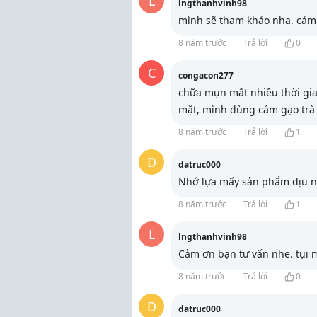
L
lngthanhvinh98
mình sẽ tham khảo nha. cảm
8 năm trước
Trả lời
0
C
congacon277
chữa mụn mất nhiều thời gian
mặt, mình dùng cám gạo trà
8 năm trước
Trả lời
1
D
datruc000
Nhớ lựa mấy sản phẩm dịu n
8 năm trước
Trả lời
1
L
lngthanhvinh98
Cảm ơn bạn tư vấn nhe. tụi 
8 năm trước
Trả lời
0
D
datruc000