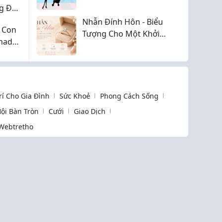
g Đẹp
ướng
Nhẫn Đính Hôn - Biểu
 Con
Tượng Cho Một Khởi
made
Đầu Mới
Trí Cho Gia Đình
Sức Khoẻ
Phong Cách Sống
ội Bàn Tròn
Cưới
Giao Dịch
Webtretho