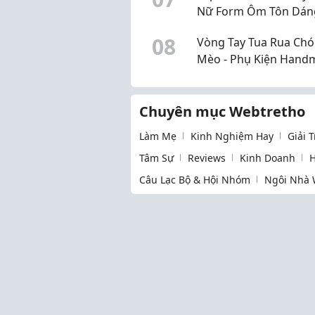
Nữ Form Ôm Tôn Dán
Nhất 2026 Theo Xu H
0
8
Vòng Tay Tua Rua Chó
Thời Trang Mới
Mèo - Phụ Kiện Hand
Dễ Thương
Chuyên mục Webtretho
Làm Mẹ
Kinh Nghiệm Hay
Giải 
Tâm Sự
Reviews
Kinh Doanh
H
Câu Lạc Bộ & Hội Nhóm
Ngôi Nhà 