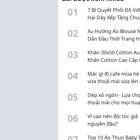
0
1
7 Bí Quyết Phối Đồ Vớ
Hai Dây Xếp Tầng Chu
Hot Trend 2026 Giúp 
0
2
Xu Hướng Áo Blouse 
Tôn Dáng Và Nổi Bật
Dẫn Đầu Thời Trang H
Nhất 2026
0
3
Khăn 30x50 Cotton Aur
Khăn Cotton Cao Cấ
Mại, Thấm Hút Tốt
0
4
Mặc gì đi cafe mùa hè
vừa thoải mái vừa lên
đẹp?
0
5
Dép xỏ ngón - Lựa ch
thoải mái cho mọi hoạ
động hằng ngày
0
6
Vì sao nên đội tóc giả
nguyên đầu?
0
7
Top 10 Áo Thun Baby 