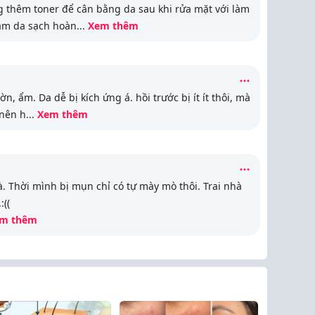
g thêm toner để cân bằng da sau khi rửa mặt với làm
 làm da sạch hoàn
...
Xem thêm
, ẩm. Da dễ bị kích ứng á. hồi trước bị ít ít thôi, mà
 nên h
...
Xem thêm
. Thời mình bị mụn chỉ có tự mày mò thôi. Trai nhà
((
m thêm