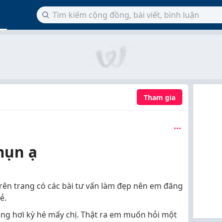
Tham gia
mụn ạ
trên trang có các bài tư vấn làm đẹp nên em đăng
ẻ.
ũng hơi kỳ hé mấy chị. Thật ra em muốn hỏi một