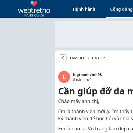
Thịnh hành
Cộng đồng
LÀM ĐẸP
DA ĐẸP
lngthanhvinh98
L
8 năm trước
Cần giúp đỡ da 
Chào mấy anh chị,
Em là thành viên mới ạ. Em thấy 
ký thành viên để học hỏi và chia s
Em là nam ạ. Vô trang làm đẹp c