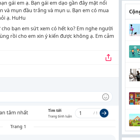
bạn gái em ạ. Bạn gái em dạo gần đây mặt nổi
en và mụn đầu trắng và mụn u. Bạn em có mua
Cộng
ỏi ạ. HuHu
ơ cho bạn em sứt xem có hết ko? Em nghe người
 dùng rồi cho em xin ý kiến được không ạ. Em cảm
Tìm tới
an tâm nhất
/
1
Trang bình luận
Trang 1