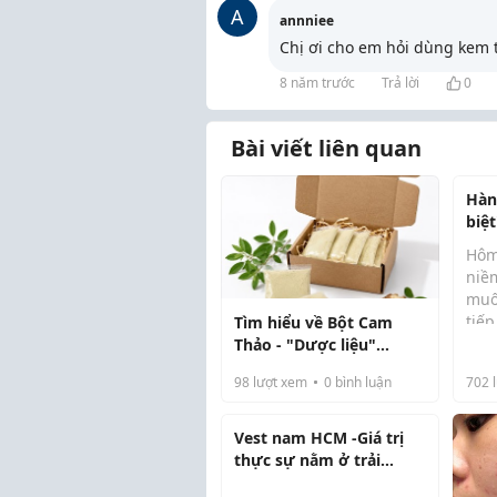
A
annniee
Chị ơi cho em hỏi dùng kem t
8 năm trước
Trả lời
0
Bài viết liên quan
Hàn
biệ
tàn
Hôm
niề
muố
tiế
Tìm hiểu về Bột Cam
Từ h
nhữ
Thảo - "Dược liệu"
hai,
vì 
dưỡng sáng da mờ tàn
vớ..
98
lượt xem
0
bình luận
702
l
em 
nhang
Vest nam HCM -Giá trị
thực sự nằm ở trải
nghiệm sử dụng