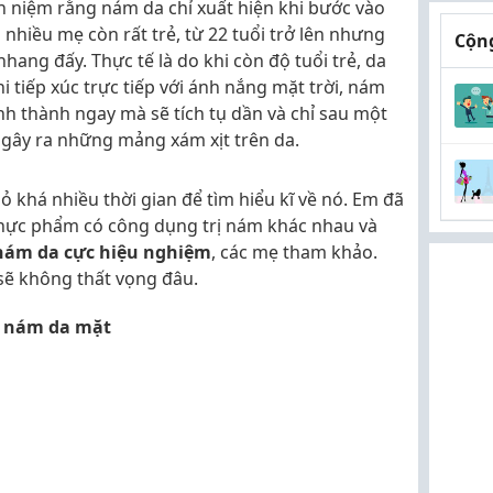
n niệm rằng nám da chỉ xuất hiện khi bước vào
 nhiều mẹ còn rất trẻ, từ 22 tuổi trở lên nhưng
Cộng
ang đấy. Thực tế là do khi còn độ tuổi trẻ, da
i tiếp xúc trực tiếp với ánh nắng mặt trời, nám
nh thành ngay mà sẽ tích tụ dần và chỉ sau một
 gây ra những mảng xám xịt trên da.
ỏ khá nhiều thời gian để tìm hiểu kĩ về nó. Em đã
 thực phẩm có công dụng trị nám khác nhau và
 nám da cực hiệu nghiệm
, các mẹ tham khảo.
sẽ không thất vọng đâu.
g, nám da mặt