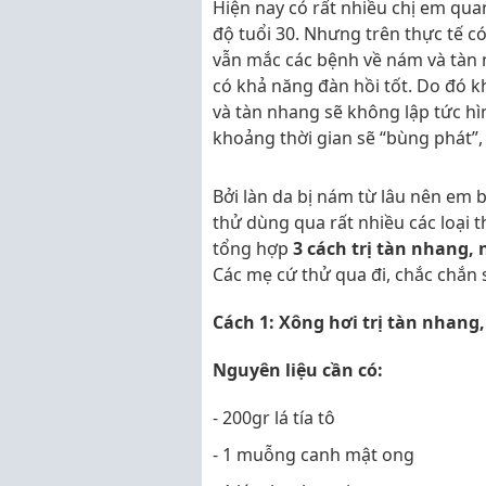
Hiện nay có rất nhiều chị em qua
độ tuổi 30. Nhưng trên thực tế có
vẫn mắc các bệnh về nám và tàn nh
có khả năng đàn hồi tốt. Do đó kh
và tàn nhang sẽ không lập tức hì
khoảng thời gian sẽ “bùng phát”,
Bởi làn da bị nám từ lâu nên em b
thử dùng qua rất nhiều các loại
tổng hợp
3 cách trị tàn nhang,
Các mẹ cứ thử qua đi, chắc chắn 
Cách 1: Xông hơi trị tàn nhan
Nguyên liệu cần có:
- 200gr lá tía tô
- 1 muỗng canh mật ong