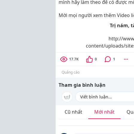
mình hãy làm theo để có được m
Mời mọi người xem thêm Video l
Trị nám, 
http://www
content/uploads/site
17.7K
0
1
Quảng cáo
Tham gia bình luận
Cũ nhất
Mới nhất
Qu