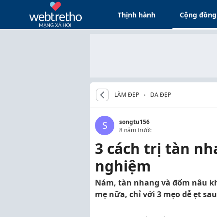
Thịnh hành
Cộng đồng
LÀM ĐẸP
DA ĐẸP
songtu156
S
8 năm trước
3 cách trị tàn n
nghiệm
Nám, tàn nhang và đốm nâu kh
mẹ nữa, chỉ với 3 mẹo dễ ẹt sau