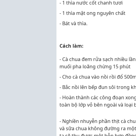
- 1 thìa nước cốt chanh tươi
- 1 thìa mật ong nguyên chất
- Bát và thìa.
Cách làm:
- Cà chua đem rửa sạch nhiều lầ
muối pha loãng chừng 15 phút
- Cho cà chua vào nồi rồi đổ 500
- Bắc nồi lên bếp đun sôi trong 
- Hoàn thành các công đoạn xong 
toàn bộ lớp vỏ bên ngoài và loại
- Nghiền nhuyễn phần thịt cà chu
và sữa chua không đường ra một c
ta sẽ thu được một hỗn hợp đồng