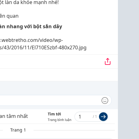
ột làn da khỏe mạnh nhé!
iên quan
tàn nhang với bột sắn dây
.webtretho.com/video/wp-
s/43/2016/11/El710ESzbf-480x270.jpg
Tìm tới
an tâm nhất
/
1
Trang bình luận
Trang 1