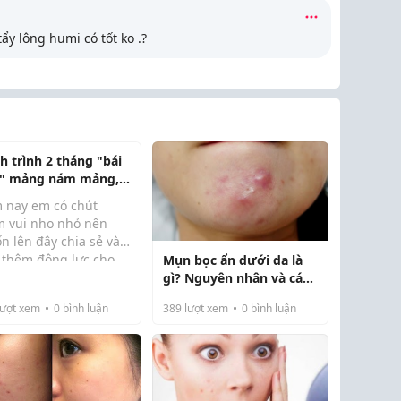
ẩy lông humi có tốt ko .?
h trình 2 tháng "bái
t" mảng nám mảng,
 nhang bám dai dẳng
 nay em có chút
m vui nho nhỏ nên
n lên đây chia sẻ và
p thêm động lực cho
Mụn bọc ẩn dưới da là
ồi sinh xong bé thứ
ng ai đang đau đầu
gì? Nguyên nhân và cách
 nội tiết thay đổi cộng
nám, tàn nhang giống
điều trị hiệu quả
.
ượt xem
0
bình luận
389
lượt xem
0
bình luận
hồi trước.