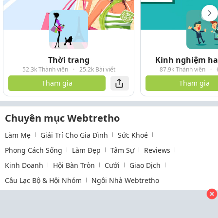
Thời trang
Kinh nghiệm hay
52.3k Thành viên
·
25.2k Bài viết
87.9k Thành viên
·
Tham gia
Tham gia
Chuyên mục Webtretho
Làm Mẹ
Giải Trí Cho Gia Đình
Sức Khoẻ
Phong Cách Sống
Làm Đẹp
Tâm Sự
Reviews
Kinh Doanh
Hội Bàn Tròn
Cưới
Giao Dịch
Câu Lạc Bộ & Hội Nhóm
Ngôi Nhà Webtretho