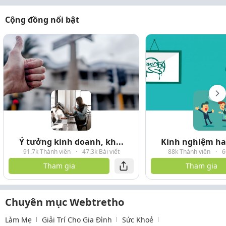
Cộng đồng nổi bật
Ý tưởng kinh doanh, kh...
Kinh nghiệm hay
91.7k Thành viên
·
47.3k Bài viết
88k Thành viên
·
6
Tham gia
Tham gia
Chuyên mục Webtretho
Làm Mẹ
Giải Trí Cho Gia Đình
Sức Khoẻ