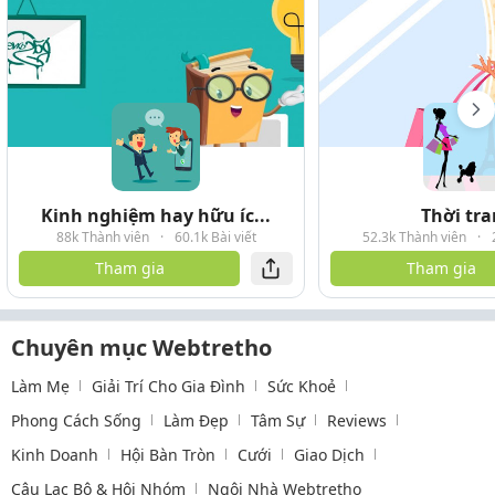
Kinh nghiệm hay hữu íc...
Thời tr
88k Thành viên
·
60.1k Bài viết
52.3k Thành viên
·
Tham gia
Tham gia
Chuyên mục Webtretho
Làm Mẹ
Giải Trí Cho Gia Đình
Sức Khoẻ
Phong Cách Sống
Làm Đẹp
Tâm Sự
Reviews
Kinh Doanh
Hội Bàn Tròn
Cưới
Giao Dịch
Câu Lạc Bộ & Hội Nhóm
Ngôi Nhà Webtretho