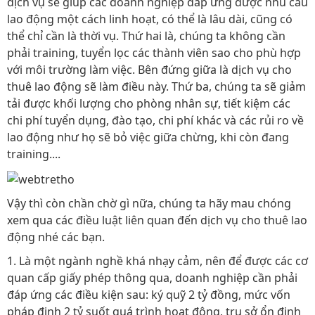
dịch vụ sẽ giúp các doanh nghiệp đáp ứng được nhu cầu
lao động một cách linh hoạt, có thể là lâu dài, cũng có
thể chỉ cần là thời vụ. Thứ hai là, chúng ta không cần
phải training, tuyển lọc các thành viên sao cho phù hợp
với môi trường làm việc. Bên đứng giữa là dịch vụ cho
thuê lao động sẽ làm điều này. Thứ ba, chúng ta sẽ giảm
tải được khối lượng cho phòng nhân sự, tiết kiệm các
chi phí tuyển dụng, đào tạo, chi phí khác và các rủi ro về
lao động như họ sẽ bỏ việc giữa chừng, khi còn đang
training....
Vậy thì còn chần chờ gì nữa, chúng ta hãy mau chóng
xem qua các điều luật liên quan đến dịch vụ cho thuê lao
động nhé các bạn.
1. Là một ngành nghề khá nhạy cảm, nên để được các cơ
quan cấp giấy phép thông qua, doanh nghiệp cần phải
đáp ứng các điều kiện sau: ký quỹ 2 tỷ đồng, mức vốn
pháp định 2 tỷ suốt quá trình hoạt động, trụ sở ổn định