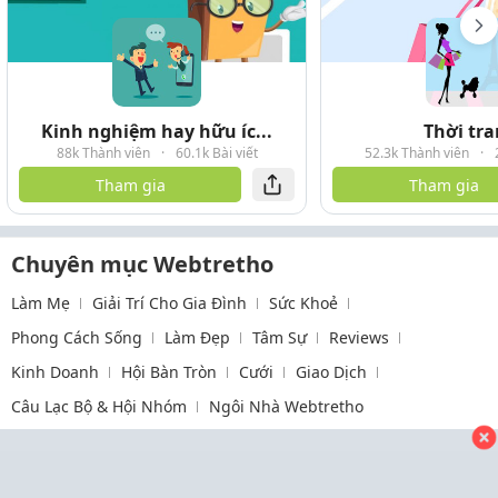
Kinh nghiệm hay hữu íc...
Thời tr
88k Thành viên
·
60.1k Bài viết
52.3k Thành viên
·
Tham gia
Tham gia
Chuyên mục Webtretho
Làm Mẹ
Giải Trí Cho Gia Đình
Sức Khoẻ
Phong Cách Sống
Làm Đẹp
Tâm Sự
Reviews
Kinh Doanh
Hội Bàn Tròn
Cưới
Giao Dịch
Câu Lạc Bộ & Hội Nhóm
Ngôi Nhà Webtretho