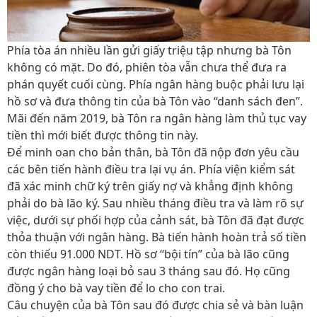
Phía tòa án nhiều lần gửi giấy triệu tập nhưng bà Tôn
không có mặt. Do đó, phiên tòa vẫn chưa thể đưa ra
phán quyết cuối cùng. Phía ngân hàng buộc phải lưu lại
hồ sơ và đưa thông tin của bà Tôn vào ‘‘danh sách đen’’.
Mãi đến năm 2019, bà Tôn ra ngân hàng làm thủ tục vay
tiền thì mới biết được thông tin này.
Để minh oan cho bản thân, bà Tôn đã nộp đơn yêu cầu
các bên tiến hành điều tra lại vụ án. Phía viện kiểm sát
đã xác minh chữ ký trên giấy nợ và khẳng định không
phải do bà lão ký. Sau nhiều tháng điều tra và làm rõ sự
việc, dưới sự phối hợp của cảnh sát, bà Tôn đã đạt được
thỏa thuận với ngân hàng. Bà tiến hành hoàn trả số tiền
còn thiếu 91.000 NDT. Hồ sơ ‘‘bội tín’’ của bà lão cũng
được ngân hàng loại bỏ sau 3 tháng sau đó. Họ cũng
đồng ý cho bà vay tiền để lo cho con trai.
Câu chuyện của bà Tôn sau đó được chia sẻ và bàn luận