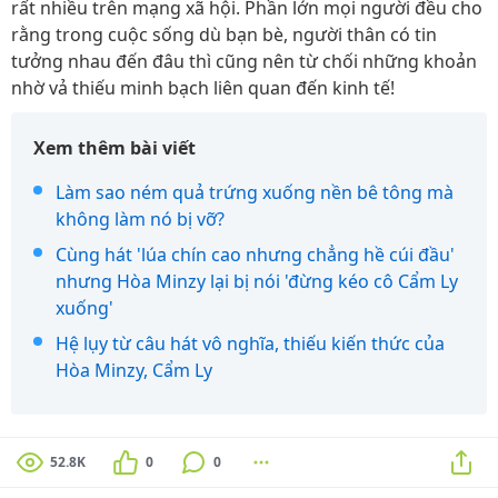
rất nhiều trên mạng xã hội. Phần lớn mọi người đều cho
rằng trong cuộc sống dù bạn bè, người thân có tin
tưởng nhau đến đâu thì cũng nên từ chối những khoản
nhờ vả thiếu minh bạch liên quan đến kinh tế!
Xem thêm bài viết
Làm sao ném quả trứng xuống nền bê tông mà
không làm nó bị vỡ?
Cùng hát 'lúa chín cao nhưng chẳng hề cúi đầu'
nhưng Hòa Minzy lại bị nói 'đừng kéo cô Cẩm Ly
xuống'
Hệ lụy từ câu hát vô nghĩa, thiếu kiến thức của
Hòa Minzy, Cẩm Ly
52.8K
0
0