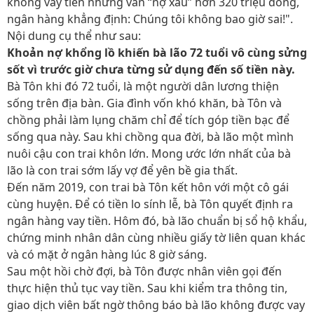
không vay tiền nhưng vẫn ‘‘nợ xấu’’ hơn 320 triệu đồng,
ngân hàng khẳng định: Chúng tôi không bao giờ sai!".
Nội dung cụ thể như sau:
Khoản nợ khổng lồ khiến bà lão 72 tuổi vô cùng sửng
sốt vì trước giờ chưa từng sử dụng đến số tiền này.
Bà Tôn khi đó 72 tuổi, là một người dân lương thiện
sống trên địa bàn. Gia đình vốn khó khăn, bà Tôn và
chồng phải làm lụng chăm chỉ để tích góp tiền bạc để
sống qua này. Sau khi chồng qua đời, bà lão một mình
nuôi cậu con trai khôn lớn. Mong ước lớn nhất của bà
lão là con trai sớm lấy vợ để yên bề gia thất.
Đến năm 2019, con trai bà Tôn kết hôn với một cô gái
cùng huyện. Để có tiền lo sính lễ, bà Tôn quyết định ra
ngân hàng vay tiền. Hôm đó, bà lão chuẩn bị sổ hộ khẩu,
chứng minh nhân dân cùng nhiều giấy tờ liên quan khác
và có mặt ở ngân hàng lúc 8 giờ sáng.
Sau một hồi chờ đợi, bà Tôn được nhân viên gọi đến
thực hiện thủ tục vay tiền. Sau khi kiểm tra thông tin,
giao dịch viên bất ngờ thông báo bà lão không được vay