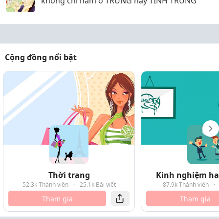
không chỉ nằm ở TRỨNG hay TINH TRÙNG
Cộng đồng nổi bật
Thời trang
Kinh nghiệm hay
52.3k Thành viên
·
25.1k Bài viết
87.9k Thành viên
·
Tham gia
Tham gia